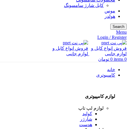
کابل شارژ سامسونگ
موس
هولدر
Search
Menu
Login / Register
0
items
0
تومان
خانه
کامپیوتری
لوازم کامپیوتری
لوازم لپ تاپ
کولپد
شارژر
هدست