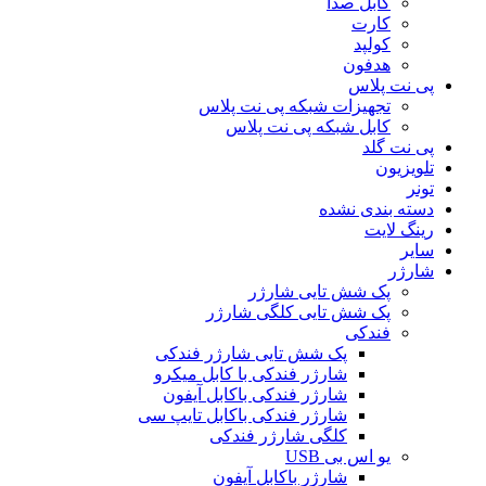
کابل صدا
کارت
کولپد
هدفون
پی نت پلاس
تجهیزات شبکه پی نت پلاس
کابل شبکه پی نت پلاس
پی نت گلد
تلویزیون
تونر
دسته بندی نشده
رینگ لایت
سایر
شارژر
پک شش تایی شارژر
پک شش تایی کلگی شارژر
فندکی
پک شش تایی شارژر فندکی
شارژر فندکی با کابل میکرو
شارژر فندکی باکابل آیفون
شارژر فندکی باکابل تایپ سی
کلگی شارژر فندکی
یو اس بی USB
شارژر باکابل آیفون