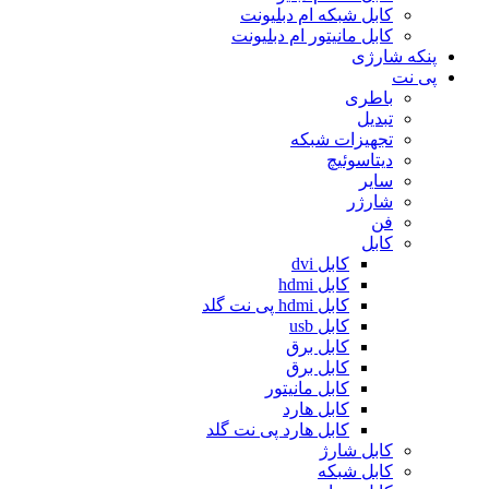
کابل شبکه ام دبلیونت
کابل مانیتور ام دبلیونت
پنکه شارژی
پی نت
باطری
تبدیل
تجهیزات شبکه
دیتاسوئیچ
سایر
شارژر
فن
کابل
کابل dvi
کابل hdmi
کابل hdmi پی نت گلد
کابل usb
کابل برق
کابل برق
کابل مانیتور
کابل هارد
کابل هارد پی نت گلد
کابل شارژ
کابل شبکه