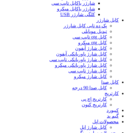
شارژر باکابل تایپ سی
شارژر باکابل میکرو
کلگی شارژر USB
کابل شارژر
پک ده تایی کابل شارژر
تبدیل موبایلی
کابل otg تایپ سی
کابل otg میکرو
کابل شارژ آیفون
کابل شارژ پاوربانکی آیفون
کابل شارژ پاوربانکی تایپ سی
کابل شارژ پاوربانکی میکرو
کابل شارژ تایپ سی
کابل شارژ میکرو
کابل صدا
کابل صدا 90 درجه
کارتریج
کارتریج اچ پی
کارتریج کنون
کیبورد
گیم پد
محصولات اپل
کابل شارژ اپل
محصولات سامسونگ