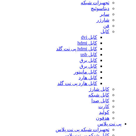
تجهیزات شبکه
دیتاسوئیچ
سایر
شارژر
فن
کابل
کابل dvi
کابل hdmi
کابل hdmi پی نت گلد
کابل usb
کابل برق
کابل برق
کابل مانیتور
کابل هارد
کابل هارد پی نت گلد
کابل شارژ
کابل شبکه
کابل صدا
کارت
کولپد
هدفون
پی نت پلاس
تجهیزات شبکه پی نت پلاس
کابل شبکه پی نت پلاس