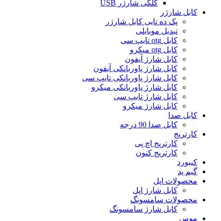
کلگی شارژر USB
کابل شارژر
پک ده تایی کابل شارژر
تبدیل موبایلی
کابل otg تایپ سی
کابل otg میکرو
کابل شارژ آیفون
کابل شارژ پاوربانکی آیفون
کابل شارژ پاوربانکی تایپ سی
کابل شارژ پاوربانکی میکرو
کابل شارژ تایپ سی
کابل شارژ میکرو
کابل صدا
کابل صدا 90 درجه
کارتریج
کارتریج اچ پی
کارتریج کنون
کیبورد
گیم پد
محصولات اپل
کابل شارژ اپل
محصولات سامسونگ
کابل شارژ سامسونگ
موس