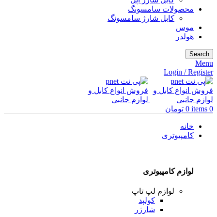
محصولات سامسونگ
کابل شارژ سامسونگ
موس
هولدر
Search
Menu
Login / Register
0
items
0
تومان
خانه
کامپیوتری
لوازم کامپیوتری
لوازم لپ تاپ
کولپد
شارژر