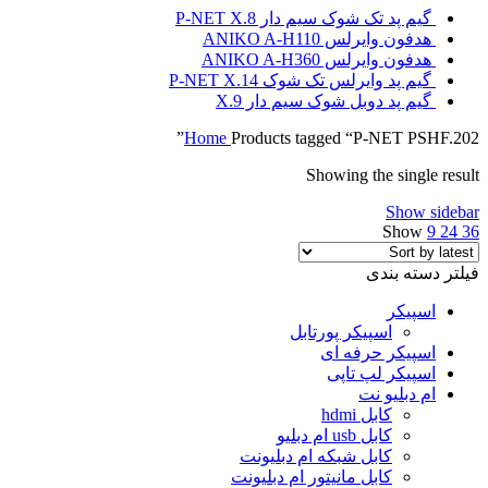
گیم پد تک شوک سیم دار P-NET X.8
هدفون وایرلس ANIKO A-H110
هدفون وایرلس ANIKO A-H360
گیم پد وایرلس تک شوک P-NET X.14
گیم پد دوبل شوک سیم دار X.9
Home
Products tagged “P-NET PSHF.202”
Showing the single result
Show sidebar
Show
9
24
36
فیلتر دسته بندی
اسپیکر
اسپیکر پورتابل
اسپیکر حرفه ای
اسپیکر لپ تاپی
ام دبلیو نت
کابل hdmi
کابل usb ام دبلیو
کابل شبکه ام دبلیونت
کابل مانیتور ام دبلیونت