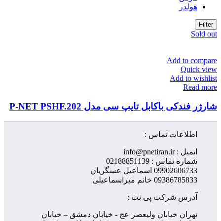
هولدر
Filter
Sold out
Add to compare
Quick view
Add to wishlist
Read more
شارژر فندکی باکابل تایپ سی مدل P-NET PSHF.202
اطلاعات تماس :
ایمیل : info@pnetiran.ir
شماره تماس : 02188851139
09902606733 اسماعیل عسگریان
09386785833 خانم میراسماعیلی
آدرس شرکت پی نت :
تهران خیابان ولیعصر عج - خیابان دمشق – خیابان