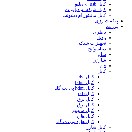
کابل usb ام دبلیو
کابل شبکه ام دبلیونت
کابل مانیتور ام دبلیونت
پنکه شارژی
پی نت
باطری
تبدیل
تجهیزات شبکه
دیتاسوئیچ
سایر
شارژر
فن
کابل
کابل dvi
کابل hdmi
کابل hdmi پی نت گلد
کابل usb
کابل برق
کابل برق
کابل مانیتور
کابل هارد
کابل هارد پی نت گلد
کابل شارژ