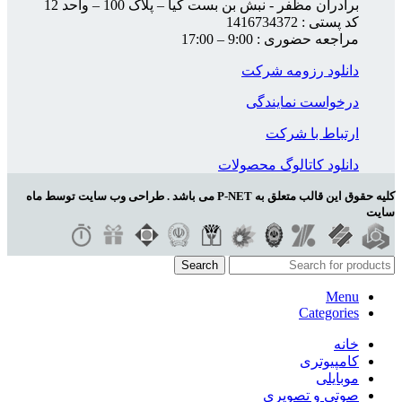
برادران مظفر - نبش بن بست کیا – پلاک 100 – واحد 12
کد پستی : 1416734372
مراجعه حضوری : 9:00 – 17:00
دانلود رزومه شرکت
درخواست نمایندگی
ارتباط با شرکت
دانلود کاتالوگ محصولات
کلیه حقوق این قالب متعلق به P-NET می باشد . طراحی وب سایت توسط ماه
سایت
Search
Menu
Categories
خانه
کامپیوتری
موبایلی
صوتی و تصویری