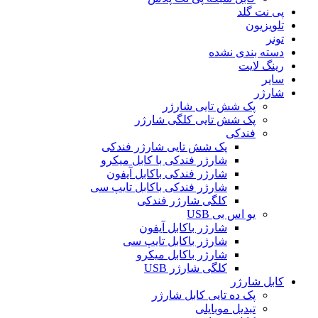
پی نت گلد
تلویزیون
تونر
دسته بندی نشده
رینگ لایت
سایر
شارژر
پک شش تایی شارژر
پک شش تایی کلگی شارژر
فندکی
پک شش تایی شارژر فندکی
شارژر فندکی با کابل میکرو
شارژر فندکی باکابل آیفون
شارژر فندکی باکابل تایپ سی
کلگی شارژر فندکی
یو اس بی USB
شارژر باکابل آیفون
شارژر باکابل تایپ سی
شارژر باکابل میکرو
کلگی شارژر USB
کابل شارژر
پک ده تایی کابل شارژر
تبدیل موبایلی