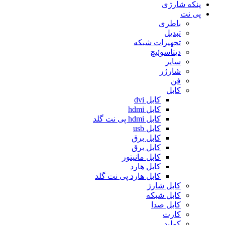
پنکه شارژی
پی نت
باطری
تبدیل
تجهیزات شبکه
دیتاسوئیچ
سایر
شارژر
فن
کابل
کابل dvi
کابل hdmi
کابل hdmi پی نت گلد
کابل usb
کابل برق
کابل برق
کابل مانیتور
کابل هارد
کابل هارد پی نت گلد
کابل شارژ
کابل شبکه
کابل صدا
کارت
کولپد