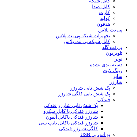
کابل شبکه
کابل صدا
کارت
کولپد
هدفون
پی نت پلاس
تجهیزات شبکه پی نت پلاس
کابل شبکه پی نت پلاس
پی نت گلد
تلویزیون
تونر
دسته بندی نشده
رینگ لایت
سایر
شارژر
پک شش تایی شارژر
پک شش تایی کلگی شارژر
فندکی
پک شش تایی شارژر فندکی
شارژر فندکی با کابل میکرو
شارژر فندکی باکابل آیفون
شارژر فندکی باکابل تایپ سی
کلگی شارژر فندکی
یو اس بی USB