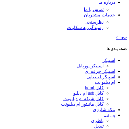
درباره ما
تماس با ما
خدمات مشتریان
نظرسنجی
رسیدگی به شکایات
Close
دسته بندی ها
اسپیکر
اسپیکر پورتابل
اسپیکر حرفه ای
اسپیکر لپ تاپی
ام دبلیو نت
کابل hdmi
کابل usb ام دبلیو
کابل شبکه ام دبلیونت
کابل مانیتور ام دبلیونت
پنکه شارژی
پی نت
باطری
تبدیل