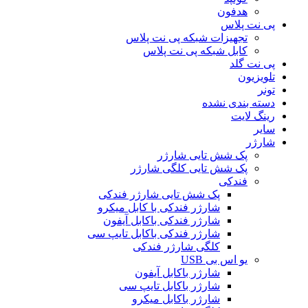
هدفون
پی نت پلاس
تجهیزات شبکه پی نت پلاس
کابل شبکه پی نت پلاس
پی نت گلد
تلویزیون
تونر
دسته بندی نشده
رینگ لایت
سایر
شارژر
پک شش تایی شارژر
پک شش تایی کلگی شارژر
فندکی
پک شش تایی شارژر فندکی
شارژر فندکی با کابل میکرو
شارژر فندکی باکابل آیفون
شارژر فندکی باکابل تایپ سی
کلگی شارژر فندکی
یو اس بی USB
شارژر باکابل آیفون
شارژر باکابل تایپ سی
شارژر باکابل میکرو