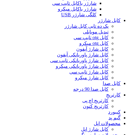
شارژر باکابل تایپ سی
شارژر باکابل میکرو
کلگی شارژر USB
کابل شارژر
پک ده تایی کابل شارژر
تبدیل موبایلی
کابل otg تایپ سی
کابل otg میکرو
کابل شارژ آیفون
کابل شارژ پاوربانکی آیفون
کابل شارژ پاوربانکی تایپ سی
کابل شارژ پاوربانکی میکرو
کابل شارژ تایپ سی
کابل شارژ میکرو
کابل صدا
کابل صدا 90 درجه
کارتریج
کارتریج اچ پی
کارتریج کنون
کیبورد
گیم پد
محصولات اپل
کابل شارژ اپل
محصولات سامسونگ