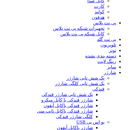
کابل صدا
کارت
کولپد
هدفون
پی نت پلاس
تجهیزات شبکه پی نت پلاس
کابل شبکه پی نت پلاس
پی نت گلد
تلویزیون
تونر
دسته بندی نشده
رینگ لایت
سایر
شارژر
پک شش تایی شارژر
پک شش تایی کلگی شارژر
فندکی
پک شش تایی شارژر فندکی
شارژر فندکی با کابل میکرو
شارژر فندکی باکابل آیفون
شارژر فندکی باکابل تایپ سی
کلگی شارژر فندکی
یو اس بی USB
شارژر باکابل آیفون