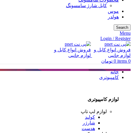
کابل شارژ سامسونگ
موس
هولدر
Search
Menu
Login / Register
0
items
0
تومان
خانه
کامپیوتری
لوازم کامپیوتری
لوازم لپ تاپ
کولپد
شارژر
هدست