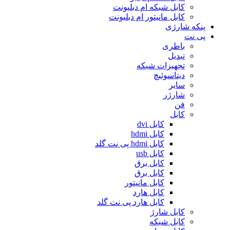
کابل شبکه ام دبلیونت
کابل مانیتور ام دبلیونت
پنکه شارژی
پی نت
باطری
تبدیل
تجهیزات شبکه
دیتاسوئیچ
سایر
شارژر
فن
کابل
کابل dvi
کابل hdmi
کابل hdmi پی نت گلد
کابل usb
کابل برق
کابل برق
کابل مانیتور
کابل هارد
کابل هارد پی نت گلد
کابل شارژ
کابل شبکه