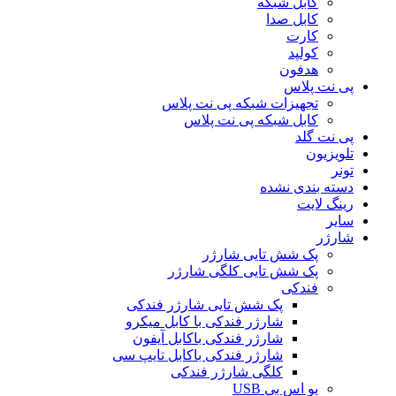
کابل شبکه
کابل صدا
کارت
کولپد
هدفون
پی نت پلاس
تجهیزات شبکه پی نت پلاس
کابل شبکه پی نت پلاس
پی نت گلد
تلویزیون
تونر
دسته بندی نشده
رینگ لایت
سایر
شارژر
پک شش تایی شارژر
پک شش تایی کلگی شارژر
فندکی
پک شش تایی شارژر فندکی
شارژر فندکی با کابل میکرو
شارژر فندکی باکابل آیفون
شارژر فندکی باکابل تایپ سی
کلگی شارژر فندکی
یو اس بی USB