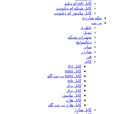
کابل usb ام دبلیو
کابل شبکه ام دبلیونت
کابل مانیتور ام دبلیونت
پنکه شارژی
پی نت
باطری
تبدیل
تجهیزات شبکه
دیتاسوئیچ
سایر
شارژر
فن
کابل
کابل dvi
کابل hdmi
کابل hdmi پی نت گلد
کابل usb
کابل برق
کابل برق
کابل مانیتور
کابل هارد
کابل هارد پی نت گلد
کابل شارژ