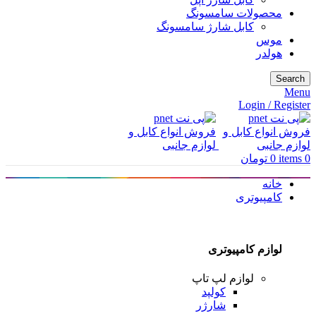
محصولات سامسونگ
کابل شارژ سامسونگ
موس
هولدر
Search
Menu
Login / Register
0
items
0
تومان
خانه
کامپیوتری
لوازم کامپیوتری
لوازم لپ تاپ
کولپد
شارژر