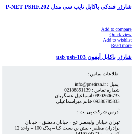
شارژر فندکی باکابل تایپ سی مدل P-NET PSHF.202
Add to compare
Quick view
Add to wishlist
Read more
شارژر باکابل آیفون 103-usb psh
اطلاعات تماس :
ایمیل : info@pnetiran.ir
شماره تماس : 02188851139
09902606733 اسماعیل عسگریان
09386785833 خانم میراسماعیلی
آدرس شرکت پی نت :
تهران خیابان ولیعصر عج - خیابان دمشق – خیابان
برادران مظفر - نبش بن بست کیا – پلاک 100 – واحد 12
کد پستی : 1416734372