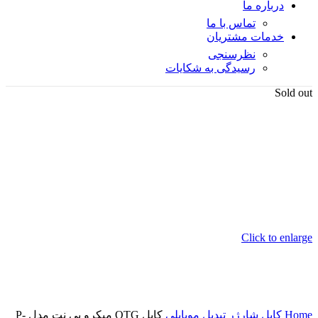
درباره ما
تماس با ما
خدمات مشتریان
نظرسنجی
رسیدگی به شکایات
Sold out
Click to enlarge
Home
کابل شارژر
تبدیل موبایلی
کابل OTG میکرو پی نت مدل P-