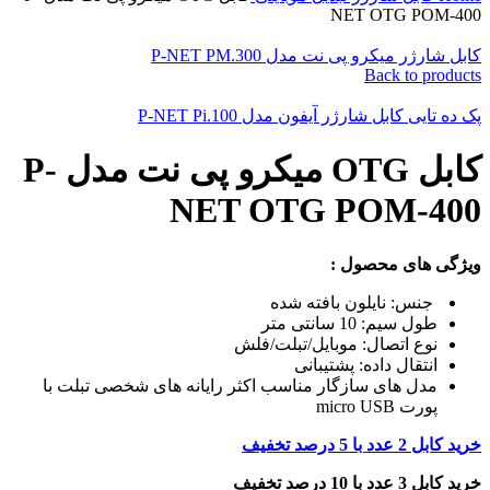
NET OTG POM-400
کابل شارژر میکرو پی نت مدل P-NET PM.300
Back to products
پک ده تایی کابل شارژر آیفون مدل P-NET Pi.100
کابل OTG میکرو پی نت مدل P-
NET OTG POM-400
ویژگی های محصول :
جنس: نایلون بافته شده
طول سیم: 10 سانتی متر
نوع اتصال: موبایل/تبلت/فلش
انتقال داده: پشتیبانی
مدل های سازگار مناسب اکثر رایانه های شخصی تبلت با
پورت micro USB
خرید کابل 2 عدد با 5 درصد تخفیف
خرید کابل 3 عدد با 10 درصد تخفیف