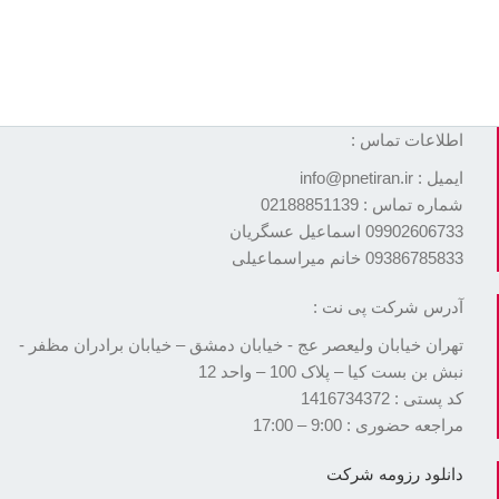
اطلاعات تماس :
ایمیل : info@pnetiran.ir
شماره تماس : 02188851139
09902606733 اسماعیل عسگریان
09386785833 خانم میراسماعیلی
آدرس شرکت پی نت :
تهران خیابان ولیعصر عج - خیابان دمشق – خیابان برادران مظفر -
نبش بن بست کیا – پلاک 100 – واحد 12
کد پستی : 1416734372
مراجعه حضوری : 9:00 – 17:00
دانلود رزومه شرکت