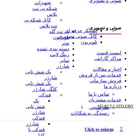
صوتی و تصویری
تجهیزات
شبکه پی نت
پلاس
کابل شبکه پی
نت پلاس
صوتی و تصویری
اسپیکر حرفه ای
پی نت گلد
کابل صوتی تصویری
تلویزیون
تلویزیون
تونر
دسته بندی نشده
لیست قیمت
رینگ لایت
مراکز گارانتی
سایر
شارژر
اخبار و مقالات
پک شش تایی
خدمات پس از فروش
شارژر
فروش سازمانی
پک شش تایی
درباره ما
کلگی شارژر
تماس با ما
فندکی
خدمات مشتریان
پک
SELECT CATEGORY
شش تایی
نظرسنجی
شارژر
رسیدگی به شکایات
فندکی
شارژر
Click to enlarge
فندکی با
کابل