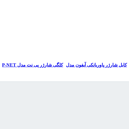
E
READ MORE
READ MORE
کابل شارژر پاوربانکی آیفون مدل
کلگی شارژر پی نت مدل P-NET
USB PSH-10
P-NET Pi.101