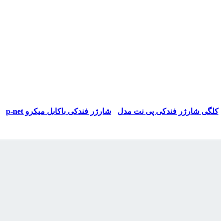
SOLD OUT
READ MORE
READ MOR
کلگی شارژر فندکی پی نت مدل
شارژر فندکی باکابل میکرو p-net
pshf.201
P-NET PSHF.20