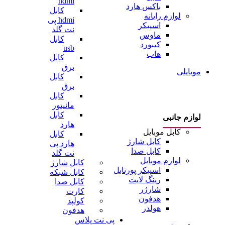
hdmi
باکس هارد
کابل
لوازم رایانه
hdmi پی
اسپیکر
نت گلد
ماوس
کابل
کیبورد
usb
هاب
کابل
برق
موبایلی
کابل
برق
کابل
مانیتور
کابل
لوازم جانبی
هارد
کابل موبایل
کابل
کابل شارژ
هارد پی
کابل صدا
نت گلد
لوازم موبایل
کابل شارژ
اسپیکر پورتابل
کابل شبکه
رینگ لایت
کابل صدا
شارژر
کارت
هدفون
کولپد
هولدر
هدفون
پی نت پلاس