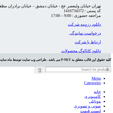
تهران خیابان ولیعصر عج - خیابان دمشق – خیابان برادران مظفر - نبش بن
کد پستی : 1416734372
مراجعه حضوری : 9:00 – 17:00
دانلود رزومه شرکت
درخواست نمایندگی
ارتباط با شرکت
دانلود کاتالوگ محصولات
کلیه حقوق این قالب متعلق به P-NET می باشد . طراحی وب سایت توسط ماه سایت
Menu
Categories
خانه
کامپیوتری
موبایلی
صوتی و تصویری
لیست قیمت