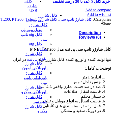
کلگی
خرید کابل 5 عدد با 20 درصد تخفیف
شارژر
Add to compare
USB
Add to wishlist
کابل شارژر
Categories:
کابل شارژ تایپ سی
,
کابل شارژر
Type C.
,
PT.200
,
T.200
پک ده تایی
Share:
کابل شارژر
تبدیل موبایلی
Description
کابل otg تایپ
Reviews (0)
سی
کابل otg
میکرو
کابل شارژر تایپ سی پی نت مدل P-NET PT.200
کابل شارژ
آیفون
تنها تولید کننده و توزیع کننده کابل شارژر برند
پی نت
در ایران
کابل شارژ
پاوربانکی آیفون
توضیحات کامل
:
کابل شارژ
اندازه: 1متر
پاوربانکی تایپ
جنس داخل : مس
سی
صد در صد فست شارژ واقعی 4.2 آمپر
کابل شارژ
قابلیت انتقال اطلاعات
پاوربانکی میکرو
بسیار محکم
کابل شارژ
قابلیت اتصال به انواع موبایل و تبلت
تایپ سی
قابل ارائه در بسته بندی های 10 تایی
کابل شارژ
در دورنگ سفید و مشکی
میکرو