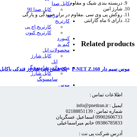
دربسته بندی شیک و مقاوم
کابل صدا
شارژ امن
کابل صدا 90
روکش پی وی سی .مقاوم در برار خمیدگی و پارگی
درجه
دارای 6 ماه گارانتی
کارتریج
کارتریج اچ پی
کارتریج کنون
کیبورد
Related products
گیم پد
محصولات اپل
کابل شارژ
اپل
READ MORE
READ MORE
محصولات سامسونگ
موس سیم دار P-NET Z.160
پک شش تایی شارژر فندکی باکابل
کابل شارژ
میکرو p-net pshf.201
سامسونگ
موس
هولدر
اطلاعات تماس :
ایمیل : info@pnetiran.ir
شماره تماس : 02188851139
09902606733 اسماعیل عسگریان
09386785833 خانم میراسماعیلی
آدرس شرکت پی نت :