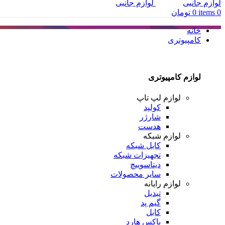
0
items
0
تومان
خانه
کامپیوتری
لوازم کامپیوتری
لوازم لپ تاپ
کولپد
شارژر
هدست
لوازم شبکه
کابل شبکه
تجهیزات شبکه
دیتاسوییچ
سایر محصولات
لوازم رایانه
تبدیل
گیم پد
کابل
باکس هارد