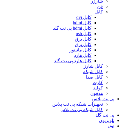
شارژر
فن
کابل
کابل dvi
کابل hdmi
کابل hdmi پی نت گلد
کابل usb
کابل برق
کابل برق
کابل مانیتور
کابل هارد
کابل هارد پی نت گلد
کابل شارژ
کابل شبکه
کابل صدا
کارت
کولپد
هدفون
پی نت پلاس
تجهیزات شبکه پی نت پلاس
کابل شبکه پی نت پلاس
پی نت گلد
تلویزیون
تونر