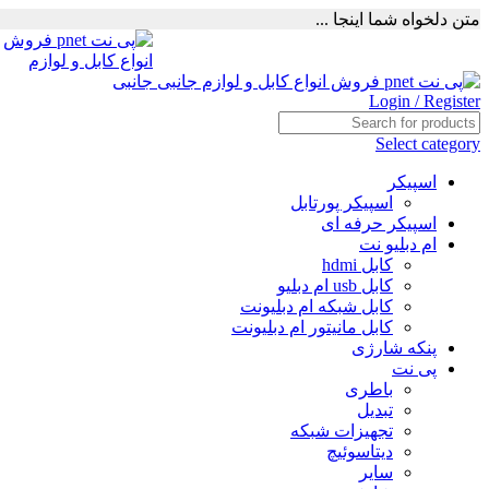
متن دلخواه شما اینجا ...
Login / Register
Select category
اسپیکر
اسپیکر پورتابل
اسپیکر حرفه ای
ام دبلیو نت
کابل hdmi
کابل usb ام دبلیو
کابل شبکه ام دبلیونت
کابل مانیتور ام دبلیونت
پنکه شارژی
پی نت
باطری
تبدیل
تجهیزات شبکه
دیتاسوئیچ
سایر