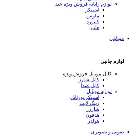
لوازم رایانه
فروش ویژه عید
اسپیکر
ماوس
کیبورد
هاب
موبایلی
لوازم جانبی
کابل موبایل
فروش ویژه
کابل شارژ
کابل صدا
لوازم موبایل
اسپیکر پورتابل
رینگ لایت
شارژر
هدفون
هولدر
صوتی و تصویری