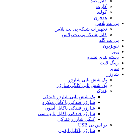
کابل صدا
کارت
کولپد
هدفون
پی نت پلاس
تجهیزات شبکه پی نت پلاس
کابل شبکه پی نت پلاس
پی نت گلد
تلویزیون
تونر
دسته بندی نشده
رینگ لایت
سایر
شارژر
پک شش تایی شارژر
پک شش تایی کلگی شارژر
فندکی
پک شش تایی شارژر فندکی
شارژر فندکی با کابل میکرو
شارژر فندکی باکابل آیفون
شارژر فندکی باکابل تایپ سی
کلگی شارژر فندکی
یو اس بی USB
شارژر باکابل آیفون