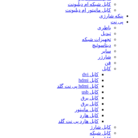
کابل شبکه ام دبلیونت
کابل مانیتور ام دبلیونت
پنکه شارژی
پی نت
باطری
تبدیل
تجهیزات شبکه
دیتاسوئیچ
سایر
شارژر
فن
کابل
کابل dvi
کابل hdmi
کابل hdmi پی نت گلد
کابل usb
کابل برق
کابل برق
کابل مانیتور
کابل هارد
کابل هارد پی نت گلد
کابل شارژ
کابل شبکه