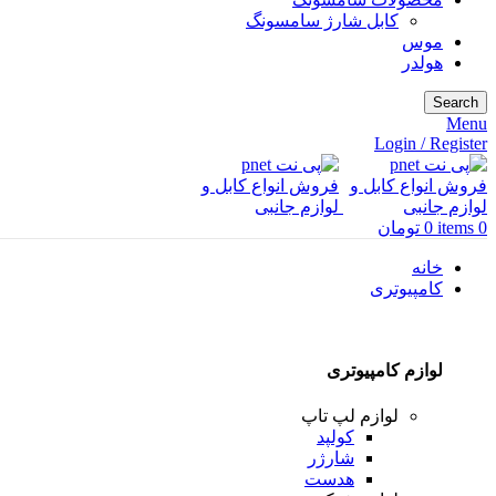
کابل شارژ سامسونگ
موس
هولدر
Search
Menu
Login / Register
0
items
0
تومان
خانه
کامپیوتری
لوازم کامپیوتری
لوازم لپ تاپ
کولپد
شارژر
هدست