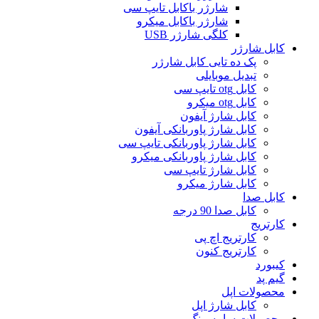
شارژر باکابل تایپ سی
شارژر باکابل میکرو
کلگی شارژر USB
کابل شارژر
پک ده تایی کابل شارژر
تبدیل موبایلی
کابل otg تایپ سی
کابل otg میکرو
کابل شارژ آیفون
کابل شارژ پاوربانکی آیفون
کابل شارژ پاوربانکی تایپ سی
کابل شارژ پاوربانکی میکرو
کابل شارژ تایپ سی
کابل شارژ میکرو
کابل صدا
کابل صدا 90 درجه
کارتریج
کارتریج اچ پی
کارتریج کنون
کیبورد
گیم پد
محصولات اپل
کابل شارژ اپل
محصولات سامسونگ