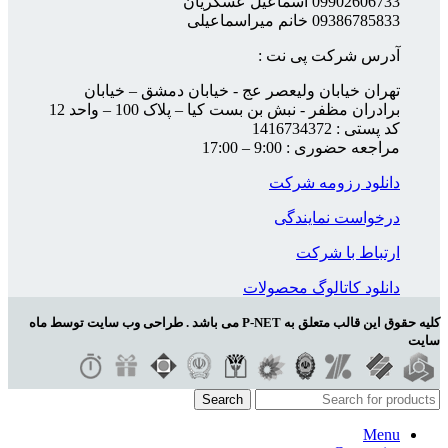
09902606733 اسماعیل عسگریان
09386785833 خانم میراسماعیلی
آدرس شرکت پی نت :
تهران خیابان ولیعصر عج - خیابان دمشق – خیابان
برادران مظفر - نبش بن بست کیا – پلاک 100 – واحد 12
کد پستی : 1416734372
مراجعه حضوری : 9:00 – 17:00
دانلود رزومه شرکت
درخواست نمایندگی
ارتباط با شرکت
دانلود کاتالوگ محصولات
کلیه حقوق این قالب متعلق به P-NET می باشد . طراحی وب سایت توسط ماه
سایت
Search
Menu