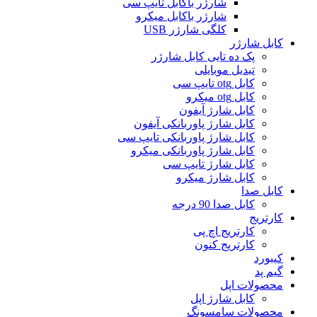
شارژر باکابل تایپ سی
شارژر باکابل میکرو
کلگی شارژر USB
کابل شارژر
پک ده تایی کابل شارژر
تبدیل موبایلی
کابل otg تایپ سی
کابل otg میکرو
کابل شارژ آیفون
کابل شارژ پاوربانکی آیفون
کابل شارژ پاوربانکی تایپ سی
کابل شارژ پاوربانکی میکرو
کابل شارژ تایپ سی
کابل شارژ میکرو
کابل صدا
کابل صدا 90 درجه
کارتریج
کارتریج اچ پی
کارتریج کنون
کیبورد
گیم پد
محصولات اپل
کابل شارژ اپل
محصولات سامسونگ