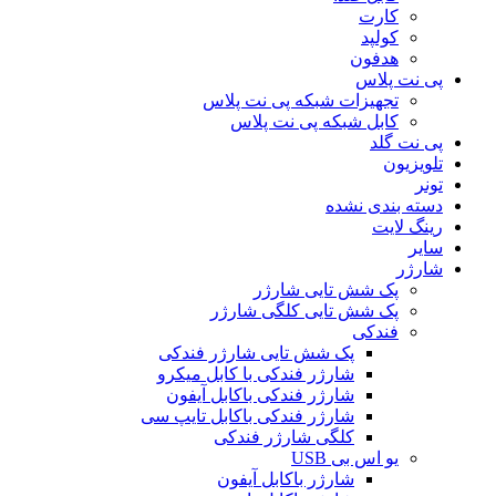
کارت
کولپد
هدفون
پی نت پلاس
تجهیزات شبکه پی نت پلاس
کابل شبکه پی نت پلاس
پی نت گلد
تلویزیون
تونر
دسته بندی نشده
رینگ لایت
سایر
شارژر
پک شش تایی شارژر
پک شش تایی کلگی شارژر
فندکی
پک شش تایی شارژر فندکی
شارژر فندکی با کابل میکرو
شارژر فندکی باکابل آیفون
شارژر فندکی باکابل تایپ سی
کلگی شارژر فندکی
یو اس بی USB
شارژر باکابل آیفون