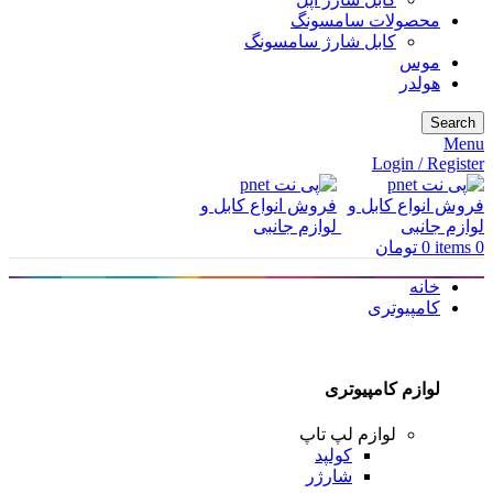
محصولات سامسونگ
کابل شارژ سامسونگ
موس
هولدر
Search
Menu
Login / Register
0
items
0
تومان
خانه
کامپیوتری
لوازم کامپیوتری
لوازم لپ تاپ
کولپد
شارژر