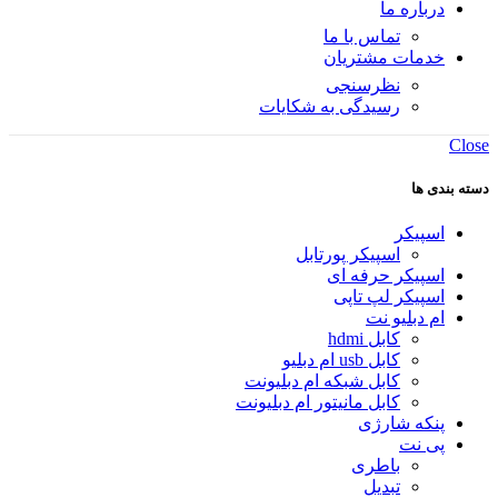
درباره ما
تماس با ما
خدمات مشتریان
نظرسنجی
رسیدگی به شکایات
Close
دسته بندی ها
اسپیکر
اسپیکر پورتابل
اسپیکر حرفه ای
اسپیکر لپ تاپی
ام دبلیو نت
کابل hdmi
کابل usb ام دبلیو
کابل شبکه ام دبلیونت
کابل مانیتور ام دبلیونت
پنکه شارژی
پی نت
باطری
تبدیل