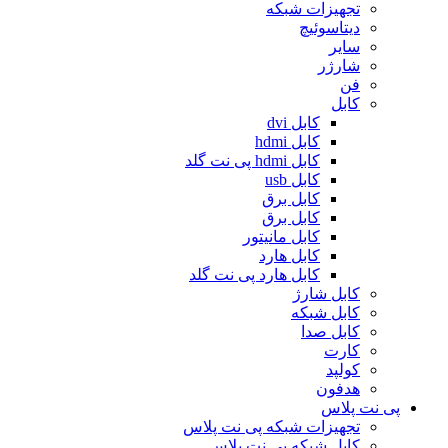
تجهیزات شبکه
دیتاسوئیچ
سایر
شارژر
فن
کابل
کابل dvi
کابل hdmi
کابل hdmi پی نت گلد
کابل usb
کابل برق
کابل برق
کابل مانیتور
کابل هارد
کابل هارد پی نت گلد
کابل شارژ
کابل شبکه
کابل صدا
کارت
کولپد
هدفون
پی نت پلاس
تجهیزات شبکه پی نت پلاس
کابل شبکه پی نت پلاس