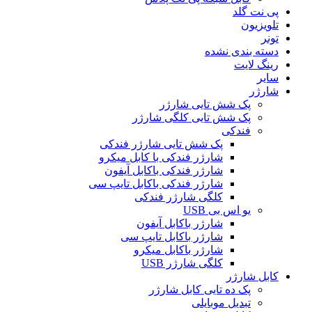
پی نت گلد
تلویزیون
تونر
دسته بندی نشده
رینگ لایت
سایر
شارژر
پک شش تایی شارژر
پک شش تایی کلگی شارژر
فندکی
پک شش تایی شارژر فندکی
شارژر فندکی با کابل میکرو
شارژر فندکی باکابل آیفون
شارژر فندکی باکابل تایپ سی
کلگی شارژر فندکی
یو اس بی USB
شارژر باکابل آیفون
شارژر باکابل تایپ سی
شارژر باکابل میکرو
کلگی شارژر USB
کابل شارژر
پک ده تایی کابل شارژر
تبدیل موبایلی