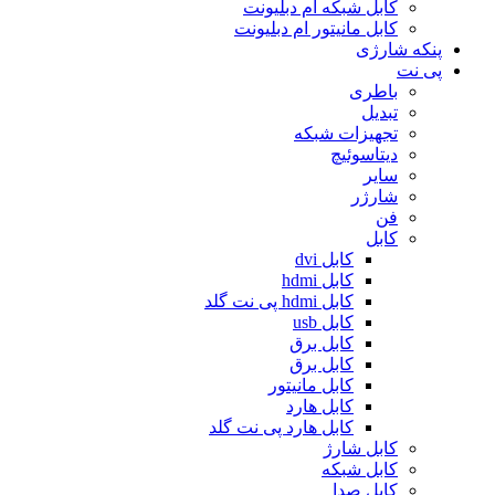
کابل شبکه ام دبلیونت
کابل مانیتور ام دبلیونت
پنکه شارژی
پی نت
باطری
تبدیل
تجهیزات شبکه
دیتاسوئیچ
سایر
شارژر
فن
کابل
کابل dvi
کابل hdmi
کابل hdmi پی نت گلد
کابل usb
کابل برق
کابل برق
کابل مانیتور
کابل هارد
کابل هارد پی نت گلد
کابل شارژ
کابل شبکه
کابل صدا