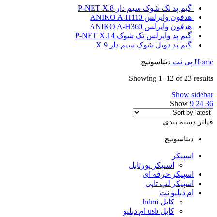
گیم پد تک شوک سیم دار P-NET X.8
هدفون وایرلس ANIKO A-H110
هدفون وایرلس ANIKO A-H360
گیم پد وایرلس تک شوک P-NET X.14
گیم پد دوبل شوک سیم دار X.9
Home
پی نت
دیتاسوئیچ
Showing 1–12 of 23 results
Show sidebar
Show
9
24
36
فیلتر دسته بندی
دیتاسوئیچ
اسپیکر
اسپیکر پورتابل
اسپیکر حرفه ای
اسپیکر لپ تاپی
ام دبلیو نت
کابل hdmi
کابل usb ام دبلیو