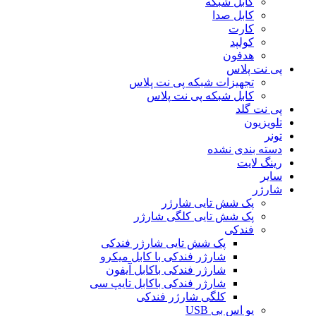
کابل شبکه
کابل صدا
کارت
کولپد
هدفون
پی نت پلاس
تجهیزات شبکه پی نت پلاس
کابل شبکه پی نت پلاس
پی نت گلد
تلویزیون
تونر
دسته بندی نشده
رینگ لایت
سایر
شارژر
پک شش تایی شارژر
پک شش تایی کلگی شارژر
فندکی
پک شش تایی شارژر فندکی
شارژر فندکی با کابل میکرو
شارژر فندکی باکابل آیفون
شارژر فندکی باکابل تایپ سی
کلگی شارژر فندکی
یو اس بی USB