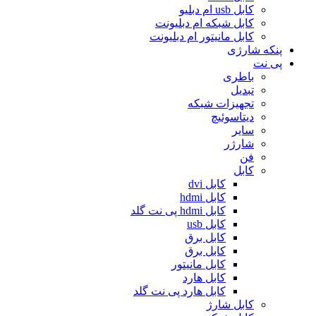
کابل usb ام دبلیو
کابل شبکه ام دبلیونت
کابل مانیتور ام دبلیونت
پنکه شارژی
پی نت
باطری
تبدیل
تجهیزات شبکه
دیتاسوئیچ
سایر
شارژر
فن
کابل
کابل dvi
کابل hdmi
کابل hdmi پی نت گلد
کابل usb
کابل برق
کابل برق
کابل مانیتور
کابل هارد
کابل هارد پی نت گلد
کابل شارژ