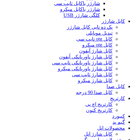
شارژر باکابل تایپ سی
شارژر باکابل میکرو
کلگی شارژر USB
کابل شارژر
پک ده تایی کابل شارژر
تبدیل موبایلی
کابل otg تایپ سی
کابل otg میکرو
کابل شارژ آیفون
کابل شارژ پاوربانکی آیفون
کابل شارژ پاوربانکی تایپ سی
کابل شارژ پاوربانکی میکرو
کابل شارژ تایپ سی
کابل شارژ میکرو
کابل صدا
کابل صدا 90 درجه
کارتریج
کارتریج اچ پی
کارتریج کنون
کیبورد
گیم پد
محصولات اپل
کابل شارژ اپل
محصولات سامسونگ