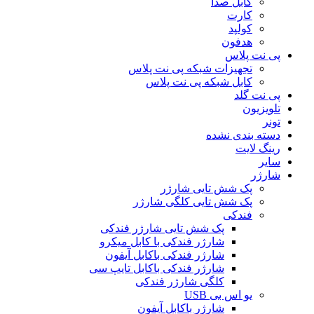
کابل صدا
کارت
کولپد
هدفون
پی نت پلاس
تجهیزات شبکه پی نت پلاس
کابل شبکه پی نت پلاس
پی نت گلد
تلویزیون
تونر
دسته بندی نشده
رینگ لایت
سایر
شارژر
پک شش تایی شارژر
پک شش تایی کلگی شارژر
فندکی
پک شش تایی شارژر فندکی
شارژر فندکی با کابل میکرو
شارژر فندکی باکابل آیفون
شارژر فندکی باکابل تایپ سی
کلگی شارژر فندکی
یو اس بی USB
شارژر باکابل آیفون