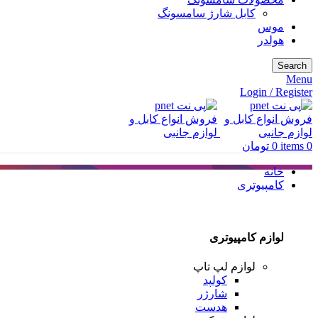
کابل شارژ سامسونگ
موس
هولدر
Search
Menu
Login / Register
0
items
0
تومان
خانه
کامپیوتری
لوازم کامپیوتری
لوازم لپ تاپ
کولپد
شارژر
هدست