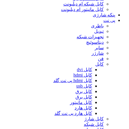
کابل شبکه ام دبلیونت
کابل مانیتور ام دبلیونت
پنکه شارژی
پی نت
باطری
تبدیل
تجهیزات شبکه
دیتاسوئیچ
سایر
شارژر
فن
کابل
کابل dvi
کابل hdmi
کابل hdmi پی نت گلد
کابل usb
کابل برق
کابل برق
کابل مانیتور
کابل هارد
کابل هارد پی نت گلد
کابل شارژ
کابل شبکه