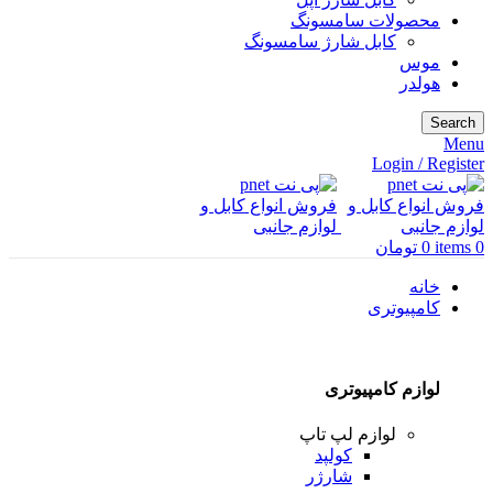
محصولات سامسونگ
کابل شارژ سامسونگ
موس
هولدر
Search
Menu
Login / Register
0
items
0
تومان
خانه
کامپیوتری
لوازم کامپیوتری
لوازم لپ تاپ
کولپد
شارژر