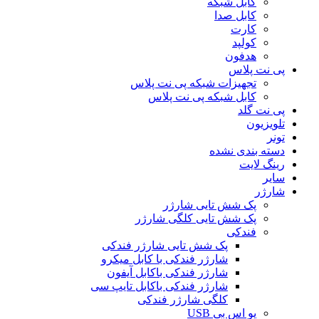
کابل شبکه
کابل صدا
کارت
کولپد
هدفون
پی نت پلاس
تجهیزات شبکه پی نت پلاس
کابل شبکه پی نت پلاس
پی نت گلد
تلویزیون
تونر
دسته بندی نشده
رینگ لایت
سایر
شارژر
پک شش تایی شارژر
پک شش تایی کلگی شارژر
فندکی
پک شش تایی شارژر فندکی
شارژر فندکی با کابل میکرو
شارژر فندکی باکابل آیفون
شارژر فندکی باکابل تایپ سی
کلگی شارژر فندکی
یو اس بی USB