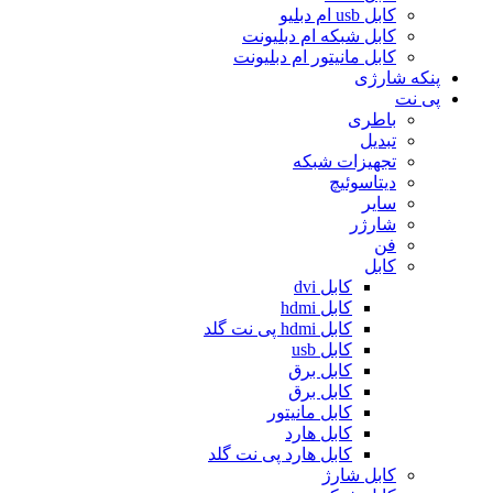
کابل usb ام دبلیو
کابل شبکه ام دبلیونت
کابل مانیتور ام دبلیونت
پنکه شارژی
پی نت
باطری
تبدیل
تجهیزات شبکه
دیتاسوئیچ
سایر
شارژر
فن
کابل
کابل dvi
کابل hdmi
کابل hdmi پی نت گلد
کابل usb
کابل برق
کابل برق
کابل مانیتور
کابل هارد
کابل هارد پی نت گلد
کابل شارژ