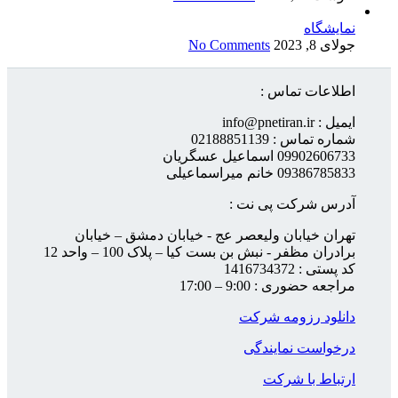
نمایشگاه
جولای 8, 2023
No Comments
اطلاعات تماس :
ایمیل : info@pnetiran.ir
شماره تماس : 02188851139
09902606733 اسماعیل عسگریان
09386785833 خانم میراسماعیلی
آدرس شرکت پی نت :
تهران خیابان ولیعصر عج - خیابان دمشق – خیابان
برادران مظفر - نبش بن بست کیا – پلاک 100 – واحد 12
کد پستی : 1416734372
مراجعه حضوری : 9:00 – 17:00
دانلود رزومه شرکت
درخواست نمایندگی
ارتباط با شرکت