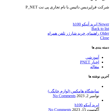
شرکت فراپردیس داتیس با نام تجاری پی نت P_NET
Newer
ایرپد آنیکو h100
Back to list
Older
راهنمای خرید شارژر تلفن همراه
Close
دسته بندی ها
آموزشی
اخبار PNET
مقاله
آخرین نوشته ها
نمایشگاه هامکس (لوازم خانگی)
نوامبر 2, 2023
No Comments
ایرپد آنیکو h100
آگوست 15, 2023
No Comments