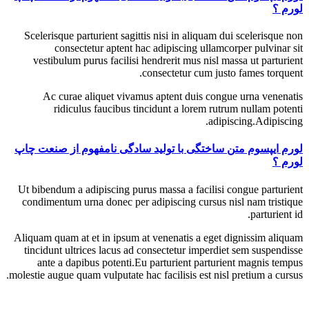
لورم ؟
Scelerisque parturient sagittis nisi in aliquam dui scelerisque non
consectetur aptent hac adipiscing ullamcorper pulvinar sit
vestibulum purus facilisi hendrerit mus nisl massa ut parturient
consectetur cum justo fames torquent.
Ac curae aliquet vivamus aptent duis congue urna venenatis
ridiculus faucibus tincidunt a lorem rutrum nullam potenti
adipiscing.Adipiscing.
لورم ایپسوم متن ساختگی با تولید سادگی نامفهوم از صنعت چاپ
لورم ؟
Ut bibendum a adipiscing purus massa a facilisi congue parturient
condimentum urna donec per adipiscing cursus nisl nam tristique
parturient id.
Aliquam quam at et in ipsum at venenatis a eget dignissim aliquam
tincidunt ultrices lacus ad consectetur imperdiet sem suspendisse
ante a dapibus potenti.Eu parturient parturient magnis tempus
molestie augue quam vulputate hac facilisis est nisl pretium a cursus.