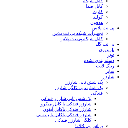
کابل شبکه
کابل صدا
کارت
کولپد
هدفون
پی نت پلاس
تجهیزات شبکه پی نت پلاس
کابل شبکه پی نت پلاس
پی نت گلد
تلویزیون
تونر
دسته بندی نشده
رینگ لایت
سایر
شارژر
پک شش تایی شارژر
پک شش تایی کلگی شارژر
فندکی
پک شش تایی شارژر فندکی
شارژر فندکی با کابل میکرو
شارژر فندکی باکابل آیفون
شارژر فندکی باکابل تایپ سی
کلگی شارژر فندکی
یو اس بی USB