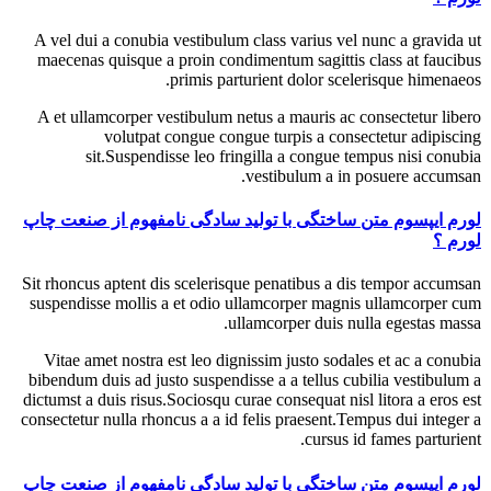
A vel dui a conubia vestibulum class varius vel nunc a gravida ut
maecenas quisque a proin condimentum sagittis class at faucibus
primis parturient dolor scelerisque himenaeos.
A et ullamcorper vestibulum netus a mauris ac consectetur libero
volutpat congue congue turpis a consectetur adipiscing
sit.Suspendisse leo fringilla a congue tempus nisi conubia
vestibulum a in posuere accumsan.
لورم ایپسوم متن ساختگی با تولید سادگی نامفهوم از صنعت چاپ
لورم ؟
Sit rhoncus aptent dis scelerisque penatibus a dis tempor accumsan
suspendisse mollis a et odio ullamcorper magnis ullamcorper cum
ullamcorper duis nulla egestas massa.
Vitae amet nostra est leo dignissim justo sodales et ac a conubia
bibendum duis ad justo suspendisse a a tellus cubilia vestibulum a
dictumst a duis risus.Sociosqu curae consequat nisl litora a eros est
consectetur nulla rhoncus a a id felis praesent.Tempus dui integer a
cursus id fames parturient.
لورم ایپسوم متن ساختگی با تولید سادگی نامفهوم از صنعت چاپ