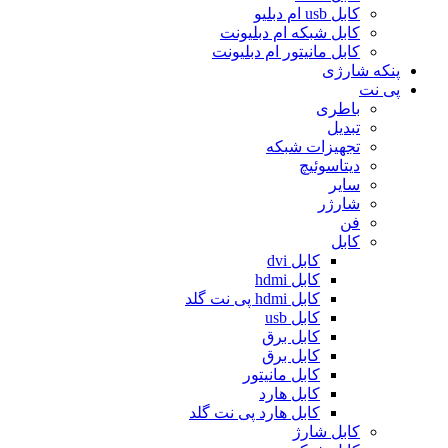
کابل usb ام دبلیو
کابل شبکه ام دبلیونت
کابل مانیتور ام دبلیونت
پنکه شارژی
پی نت
باطری
تبدیل
تجهیزات شبکه
دیتاسوئیچ
سایر
شارژر
فن
کابل
کابل dvi
کابل hdmi
کابل hdmi پی نت گلد
کابل usb
کابل برق
کابل برق
کابل مانیتور
کابل هارد
کابل هارد پی نت گلد
کابل شارژ