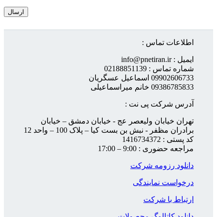
اطلاعات تماس :
ایمیل : info@pnetiran.ir
شماره تماس : 02188851139
09902606733 اسماعیل عسگریان
09386785833 خانم میراسماعیلی
آدرس شرکت پی نت :
تهران خیابان ولیعصر عج - خیابان دمشق – خیابان
برادران مظفر - نبش بن بست کیا – پلاک 100 – واحد 12
کد پستی : 1416734372
مراجعه حضوری : 9:00 – 17:00
دانلود رزومه شرکت
درخواست نمایندگی
ارتباط با شرکت
دانلود کاتالوگ محصولات