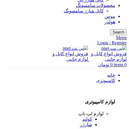
محصولات سامسونگ
کابل شارژ سامسونگ
موس
هولدر
Search
Menu
Login / Register
0
items
0
تومان
خانه
کامپیوتری
لوازم کامپیوتری
لوازم لپ تاپ
کولپد
شارژر