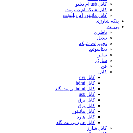
کابل usb ام دبلیو
کابل شبکه ام دبلیونت
کابل مانیتور ام دبلیونت
پنکه شارژی
پی نت
باطری
تبدیل
تجهیزات شبکه
دیتاسوئیچ
سایر
شارژر
فن
کابل
کابل dvi
کابل hdmi
کابل hdmi پی نت گلد
کابل usb
کابل برق
کابل برق
کابل مانیتور
کابل هارد
کابل هارد پی نت گلد
کابل شارژ