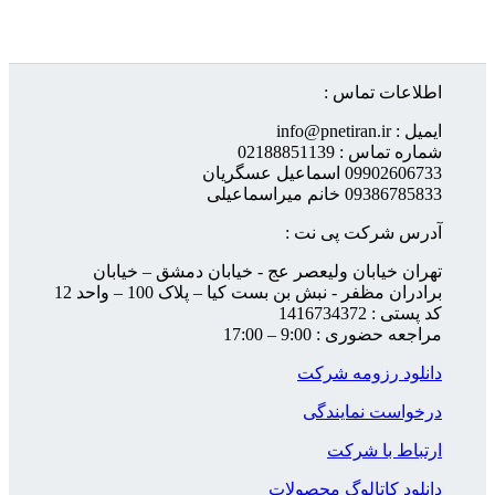
اطلاعات تماس :
ایمیل : info@pnetiran.ir
شماره تماس : 02188851139
09902606733 اسماعیل عسگریان
09386785833 خانم میراسماعیلی
آدرس شرکت پی نت :
تهران خیابان ولیعصر عج - خیابان دمشق – خیابان
برادران مظفر - نبش بن بست کیا – پلاک 100 – واحد 12
کد پستی : 1416734372
مراجعه حضوری : 9:00 – 17:00
دانلود رزومه شرکت
درخواست نمایندگی
ارتباط با شرکت
دانلود کاتالوگ محصولات