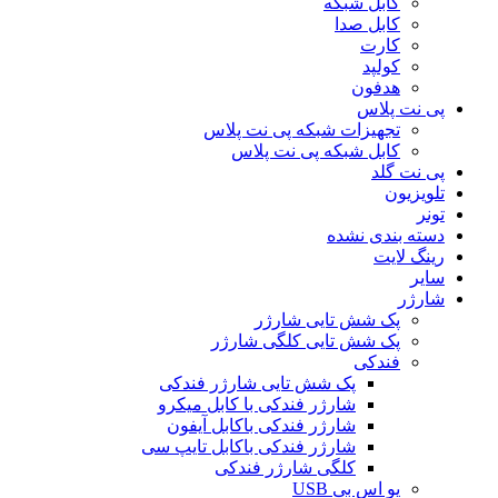
کابل شبکه
کابل صدا
کارت
کولپد
هدفون
پی نت پلاس
تجهیزات شبکه پی نت پلاس
کابل شبکه پی نت پلاس
پی نت گلد
تلویزیون
تونر
دسته بندی نشده
رینگ لایت
سایر
شارژر
پک شش تایی شارژر
پک شش تایی کلگی شارژر
فندکی
پک شش تایی شارژر فندکی
شارژر فندکی با کابل میکرو
شارژر فندکی باکابل آیفون
شارژر فندکی باکابل تایپ سی
کلگی شارژر فندکی
یو اس بی USB