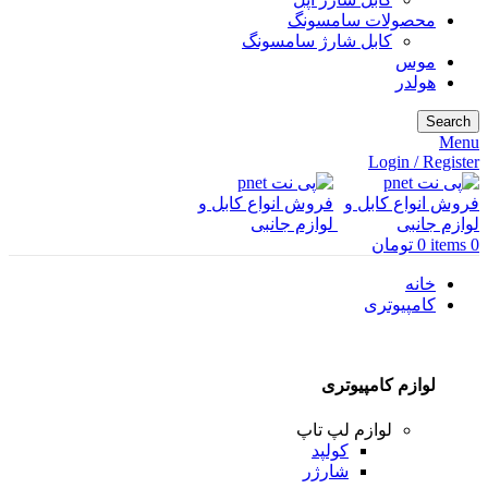
محصولات سامسونگ
کابل شارژ سامسونگ
موس
هولدر
Search
Menu
Login / Register
0
items
0
تومان
خانه
کامپیوتری
لوازم کامپیوتری
لوازم لپ تاپ
کولپد
شارژر