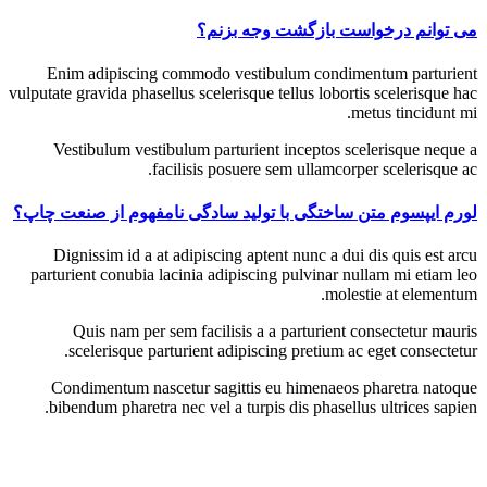
می توانم درخواست بازگشت وجه بزنم؟
Enim adipiscing commodo vestibulum condimentum parturient
vulputate gravida phasellus scelerisque tellus lobortis scelerisque hac
metus tincidunt mi.
Vestibulum vestibulum parturient inceptos scelerisque neque a
facilisis posuere sem ullamcorper scelerisque ac.
لورم ایپسوم متن ساختگی با تولید سادگی نامفهوم از صنعت چاپ؟
Dignissim id a at adipiscing aptent nunc a dui dis quis est arcu
parturient conubia lacinia adipiscing pulvinar nullam mi etiam leo
molestie at elementum.
Quis nam per sem facilisis a a parturient consectetur mauris
scelerisque parturient adipiscing pretium ac eget consectetur.
Condimentum nascetur sagittis eu himenaeos pharetra natoque
bibendum pharetra nec vel a turpis dis phasellus ultrices sapien.