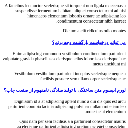
A faucibus leo auctor scelerisque sit torquent non ligula maecenas a
suspendisse fermentum habitant aliquet consectetur mi ad nisl
himenaeos elementum lobortis ornare ac adipiscing leo
condimentum consectetur nibh laoreet.
Dictum a elit ridiculus odio montes.
می توانم درخواست بازگشت وجه بزنم؟
Enim adipiscing commodo vestibulum condimentum parturient
vulputate gravida phasellus scelerisque tellus lobortis scelerisque hac
metus tincidunt mi.
Vestibulum vestibulum parturient inceptos scelerisque neque a
facilisis posuere sem ullamcorper scelerisque ac.
لورم ایپسوم متن ساختگی با تولید سادگی نامفهوم از صنعت چاپ؟
Dignissim id a at adipiscing aptent nunc a dui dis quis est arcu
parturient conubia lacinia adipiscing pulvinar nullam mi etiam leo
molestie at elementum.
Quis nam per sem facilisis a a parturient consectetur mauris
scelerisque parturient adipiscing pretium ac eget consectetur.