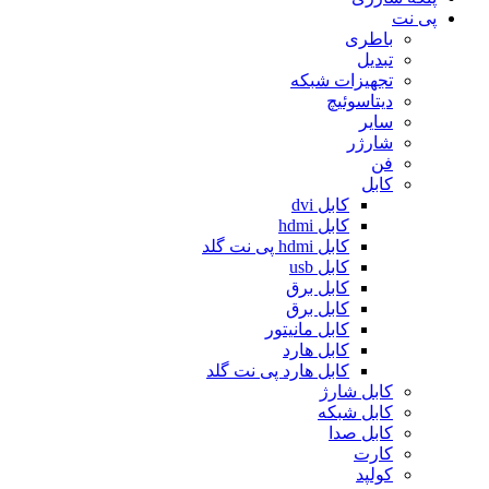
پی نت
باطری
تبدیل
تجهیزات شبکه
دیتاسوئیچ
سایر
شارژر
فن
کابل
کابل dvi
کابل hdmi
کابل hdmi پی نت گلد
کابل usb
کابل برق
کابل برق
کابل مانیتور
کابل هارد
کابل هارد پی نت گلد
کابل شارژ
کابل شبکه
کابل صدا
کارت
کولپد