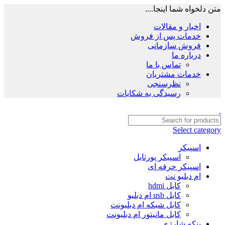
متن دلخواه شما اینجا....
اخبار و مقالات
خدمات پس از فروش
فروش سازمانی
درباره ما
تماس با ما
خدمات مشتریان
نظرسنجی
رسیدگی به شکایات
Select category
اسپیکر
اسپیکر پورتابل
اسپیکر حرفه ای
ام دبلیو نت
کابل hdmi
کابل usb ام دبلیو
کابل شبکه ام دبلیونت
کابل مانیتور ام دبلیونت
پنکه شارژی