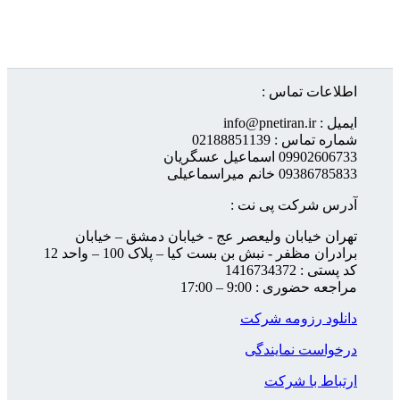
اطلاعات تماس :
ایمیل : info@pnetiran.ir
شماره تماس : 02188851139
09902606733 اسماعیل عسگریان
09386785833 خانم میراسماعیلی
آدرس شرکت پی نت :
تهران خیابان ولیعصر عج - خیابان دمشق – خیابان
برادران مظفر - نبش بن بست کیا – پلاک 100 – واحد 12
کد پستی : 1416734372
مراجعه حضوری : 9:00 – 17:00
دانلود رزومه شرکت
درخواست نمایندگی
ارتباط با شرکت