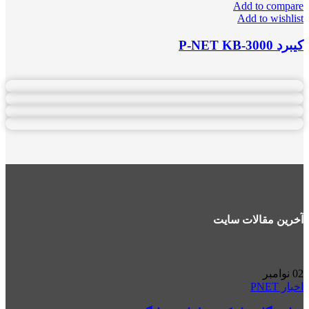
Add to compare
Add to wishlist
کیبرد P-NET KB-3000
آخرین مقالات سایت
02
نوامبر
اخبار PNET