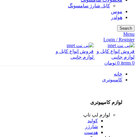
کابل شارژ سامسونگ
موس
هولدر
Search
Menu
Login / Register
0
items
0
تومان
خانه
کامپیوتری
لوازم کامپیوتری
لوازم لپ تاپ
کولپد
شارژر
هدست