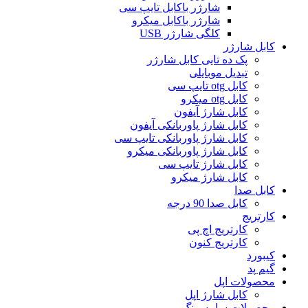
شارژر باکابل تایپ سی
شارژر باکابل میکرو
کلگی شارژر USB
کابل شارژر
پک ده تایی کابل شارژر
تبدیل موبایلی
کابل otg تایپ سی
کابل otg میکرو
کابل شارژ آیفون
کابل شارژ پاوربانکی آیفون
کابل شارژ پاوربانکی تایپ سی
کابل شارژ پاوربانکی میکرو
کابل شارژ تایپ سی
کابل شارژ میکرو
کابل صدا
کابل صدا 90 درجه
کارتریج
کارتریج اچ پی
کارتریج کنون
کیبورد
گیم پد
محصولات اپل
کابل شارژ اپل
محصولات سامسونگ