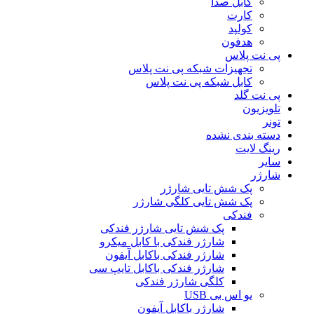
کابل صدا
کارت
کولپد
هدفون
پی نت پلاس
تجهیزات شبکه پی نت پلاس
کابل شبکه پی نت پلاس
پی نت گلد
تلویزیون
تونر
دسته بندی نشده
رینگ لایت
سایر
شارژر
پک شش تایی شارژر
پک شش تایی کلگی شارژر
فندکی
پک شش تایی شارژر فندکی
شارژر فندکی با کابل میکرو
شارژر فندکی باکابل آیفون
شارژر فندکی باکابل تایپ سی
کلگی شارژر فندکی
یو اس بی USB
شارژر باکابل آیفون