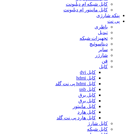
کابل شبکه ام دبلیونت
کابل مانیتور ام دبلیونت
پنکه شارژی
پی نت
باطری
تبدیل
تجهیزات شبکه
دیتاسوئیچ
سایر
شارژر
فن
کابل
کابل dvi
کابل hdmi
کابل hdmi پی نت گلد
کابل usb
کابل برق
کابل برق
کابل مانیتور
کابل هارد
کابل هارد پی نت گلد
کابل شارژ
کابل شبکه