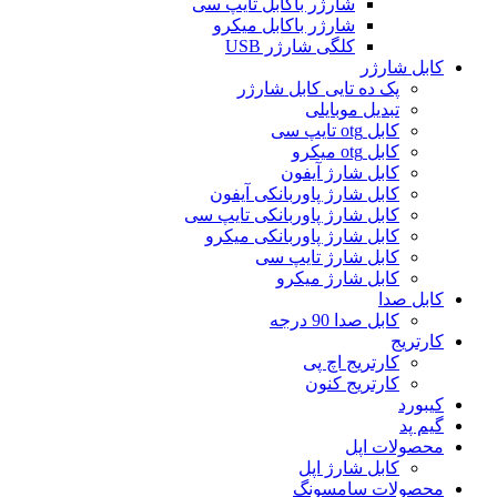
شارژر باکابل تایپ سی
شارژر باکابل میکرو
کلگی شارژر USB
کابل شارژر
پک ده تایی کابل شارژر
تبدیل موبایلی
کابل otg تایپ سی
کابل otg میکرو
کابل شارژ آیفون
کابل شارژ پاوربانکی آیفون
کابل شارژ پاوربانکی تایپ سی
کابل شارژ پاوربانکی میکرو
کابل شارژ تایپ سی
کابل شارژ میکرو
کابل صدا
کابل صدا 90 درجه
کارتریج
کارتریج اچ پی
کارتریج کنون
کیبورد
گیم پد
محصولات اپل
کابل شارژ اپل
محصولات سامسونگ