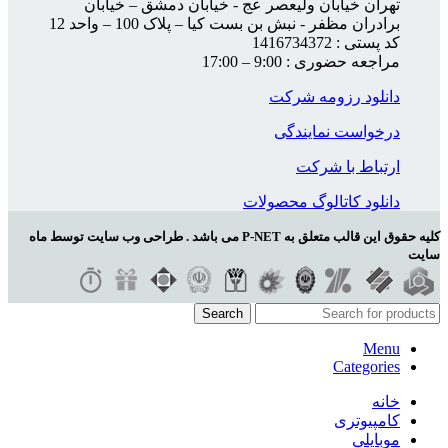
تهران خیابان ولیعصر عج - خیابان دمشق – خیابان
برادران مظفر - نبش بن بست کیا – پلاک 100 – واحد 12
کد پستی : 1416734372
مراجعه حضوری : 9:00 – 17:00
دانلود رزومه شرکت
درخواست نمایندگی
ارتباط با شرکت
دانلود کاتالوگ محصولات
کلیه حقوق این قالب متعلق به P-NET می باشد . طراحی وب سایت توسط ماه
سایت
Search
Menu
Categories
خانه
کامپیوتری
موبایلی