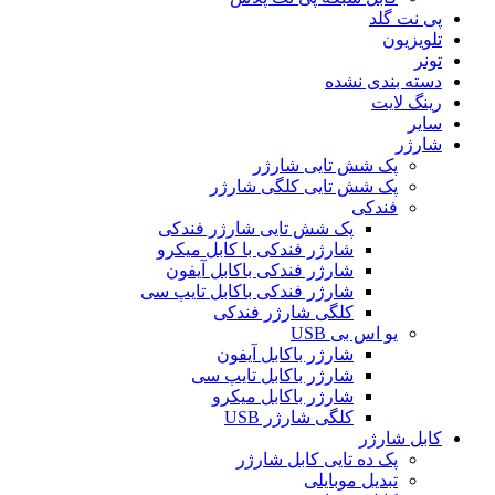
پی نت گلد
تلویزیون
تونر
دسته بندی نشده
رینگ لایت
سایر
شارژر
پک شش تایی شارژر
پک شش تایی کلگی شارژر
فندکی
پک شش تایی شارژر فندکی
شارژر فندکی با کابل میکرو
شارژر فندکی باکابل آیفون
شارژر فندکی باکابل تایپ سی
کلگی شارژر فندکی
یو اس بی USB
شارژر باکابل آیفون
شارژر باکابل تایپ سی
شارژر باکابل میکرو
کلگی شارژر USB
کابل شارژر
پک ده تایی کابل شارژر
تبدیل موبایلی