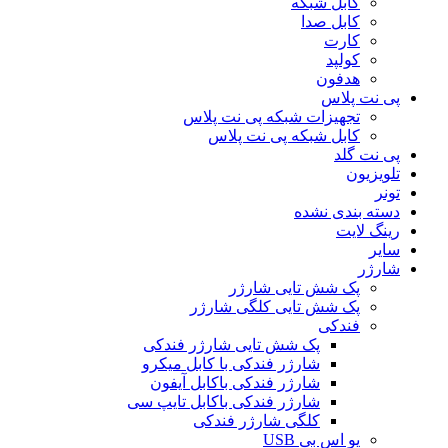
کابل شبکه
کابل صدا
کارت
کولپد
هدفون
پی نت پلاس
تجهیزات شبکه پی نت پلاس
کابل شبکه پی نت پلاس
پی نت گلد
تلویزیون
تونر
دسته بندی نشده
رینگ لایت
سایر
شارژر
پک شش تایی شارژر
پک شش تایی کلگی شارژر
فندکی
پک شش تایی شارژر فندکی
شارژر فندکی با کابل میکرو
شارژر فندکی باکابل آیفون
شارژر فندکی باکابل تایپ سی
کلگی شارژر فندکی
یو اس بی USB