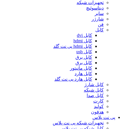
تجهیزات شبکه
دیتاسوئیچ
سایر
شارژر
فن
کابل
کابل dvi
کابل hdmi
کابل hdmi پی نت گلد
کابل usb
کابل برق
کابل برق
کابل مانیتور
کابل هارد
کابل هارد پی نت گلد
کابل شارژ
کابل شبکه
کابل صدا
کارت
کولپد
هدفون
پی نت پلاس
تجهیزات شبکه پی نت پلاس
کابل شبکه پی نت پلاس