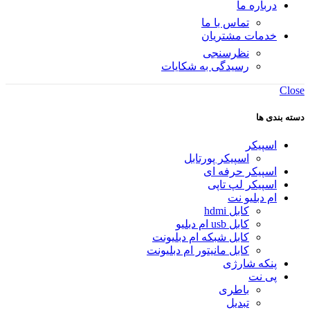
درباره ما
تماس با ما
خدمات مشتریان
نظرسنجی
رسیدگی به شکایات
Close
دسته بندی ها
اسپیکر
اسپیکر پورتابل
اسپیکر حرفه ای
اسپیکر لپ تاپی
ام دبلیو نت
کابل hdmi
کابل usb ام دبلیو
کابل شبکه ام دبلیونت
کابل مانیتور ام دبلیونت
پنکه شارژی
پی نت
باطری
تبدیل