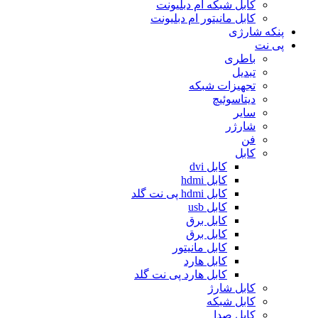
کابل شبکه ام دبلیونت
کابل مانیتور ام دبلیونت
پنکه شارژی
پی نت
باطری
تبدیل
تجهیزات شبکه
دیتاسوئیچ
سایر
شارژر
فن
کابل
کابل dvi
کابل hdmi
کابل hdmi پی نت گلد
کابل usb
کابل برق
کابل برق
کابل مانیتور
کابل هارد
کابل هارد پی نت گلد
کابل شارژ
کابل شبکه
کابل صدا