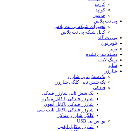
کارت
کولپد
هدفون
پی نت پلاس
تجهیزات شبکه پی نت پلاس
کابل شبکه پی نت پلاس
پی نت گلد
تلویزیون
تونر
دسته بندی نشده
رینگ لایت
سایر
شارژر
پک شش تایی شارژر
پک شش تایی کلگی شارژر
فندکی
پک شش تایی شارژر فندکی
شارژر فندکی با کابل میکرو
شارژر فندکی باکابل آیفون
شارژر فندکی باکابل تایپ سی
کلگی شارژر فندکی
یو اس بی USB
شارژر باکابل آیفون