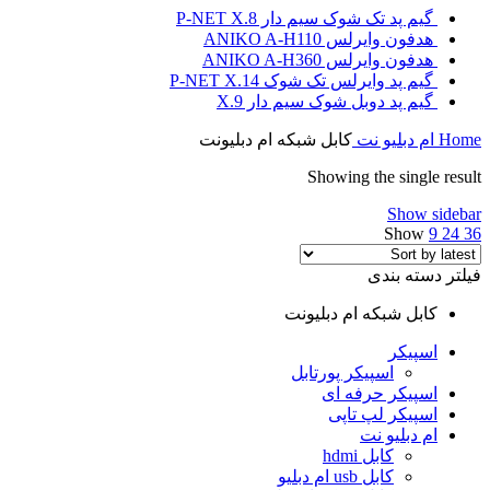
گیم پد تک شوک سیم دار P-NET X.8
هدفون وایرلس ANIKO A-H110
هدفون وایرلس ANIKO A-H360
گیم پد وایرلس تک شوک P-NET X.14
گیم پد دوبل شوک سیم دار X.9
Home
ام دبلیو نت
کابل شبکه ام دبلیونت
Showing the single result
Show sidebar
Show
9
24
36
فیلتر دسته بندی
کابل شبکه ام دبلیونت
اسپیکر
اسپیکر پورتابل
اسپیکر حرفه ای
اسپیکر لپ تاپی
ام دبلیو نت
کابل hdmi
کابل usb ام دبلیو