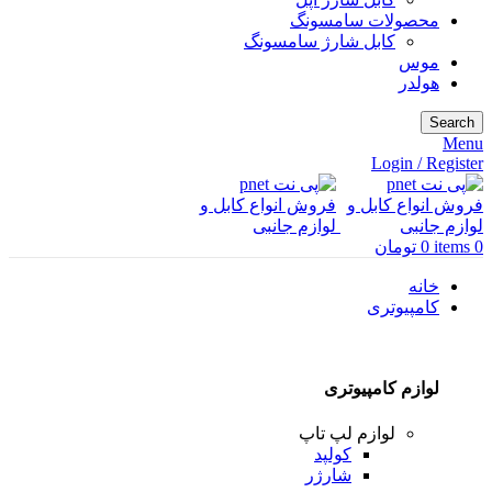
محصولات سامسونگ
کابل شارژ سامسونگ
موس
هولدر
Search
Menu
Login / Register
0
items
0
تومان
خانه
کامپیوتری
لوازم کامپیوتری
لوازم لپ تاپ
کولپد
شارژر