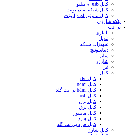
کابل usb ام دبلیو
کابل شبکه ام دبلیونت
کابل مانیتور ام دبلیونت
پنکه شارژی
پی نت
باطری
تبدیل
تجهیزات شبکه
دیتاسوئیچ
سایر
شارژر
فن
کابل
کابل dvi
کابل hdmi
کابل hdmi پی نت گلد
کابل usb
کابل برق
کابل برق
کابل مانیتور
کابل هارد
کابل هارد پی نت گلد
کابل شارژ