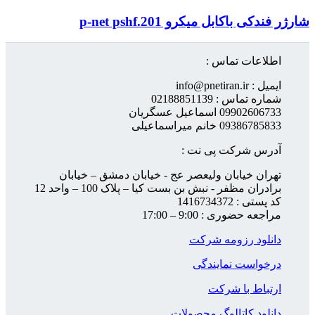
شارژر فندکی باکابل میکرو p-net pshf.201
اطلاعات تماس :
ایمیل : info@pnetiran.ir
شماره تماس : 02188851139
09902606733 اسماعیل عسگریان
09386785833 خانم میراسماعیلی
آدرس شرکت پی نت :
تهران خیابان ولیعصر عج - خیابان دمشق – خیابان
برادران مظفر - نبش بن بست کیا – پلاک 100 – واحد 12
کد پستی : 1416734372
مراجعه حضوری : 9:00 – 17:00
دانلود رزومه شرکت
درخواست نمایندگی
ارتباط با شرکت
دانلود کاتالوگ محصولات