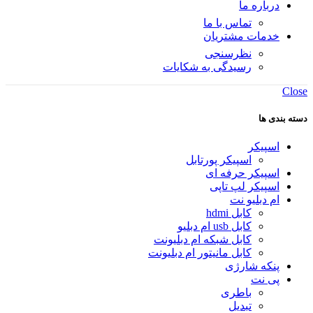
درباره ما
تماس با ما
خدمات مشتریان
نظرسنجی
رسیدگی به شکایات
Close
دسته بندی ها
اسپیکر
اسپیکر پورتابل
اسپیکر حرفه ای
اسپیکر لپ تاپی
ام دبلیو نت
کابل hdmi
کابل usb ام دبلیو
کابل شبکه ام دبلیونت
کابل مانیتور ام دبلیونت
پنکه شارژی
پی نت
باطری
تبدیل