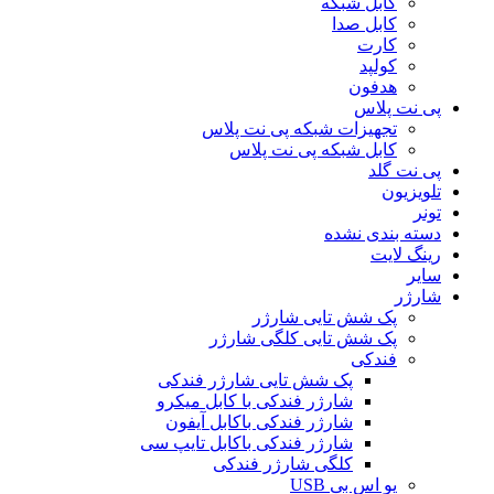
کابل شبکه
کابل صدا
کارت
کولپد
هدفون
پی نت پلاس
تجهیزات شبکه پی نت پلاس
کابل شبکه پی نت پلاس
پی نت گلد
تلویزیون
تونر
دسته بندی نشده
رینگ لایت
سایر
شارژر
پک شش تایی شارژر
پک شش تایی کلگی شارژر
فندکی
پک شش تایی شارژر فندکی
شارژر فندکی با کابل میکرو
شارژر فندکی باکابل آیفون
شارژر فندکی باکابل تایپ سی
کلگی شارژر فندکی
یو اس بی USB