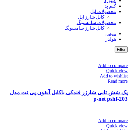
کیبورد
گیم پد
محصولات اپل
کابل شارژ اپل
محصولات سامسونگ
کابل شارژ سامسونگ
موس
هولدر
Filter
Add to compare
Quick view
Add to wishlist
Read more
پک شش تایی شارژر فندکی باکابل آیفون پی نت مدل
203-p-net pshf
Add to compare
Quick view