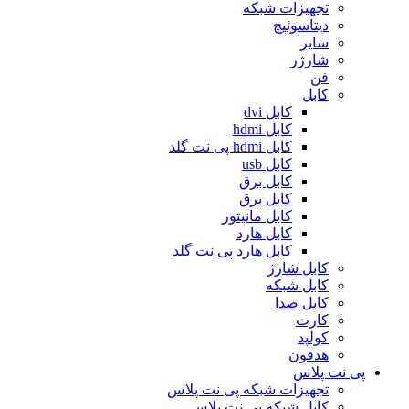
تجهیزات شبکه
دیتاسوئیچ
سایر
شارژر
فن
کابل
کابل dvi
کابل hdmi
کابل hdmi پی نت گلد
کابل usb
کابل برق
کابل برق
کابل مانیتور
کابل هارد
کابل هارد پی نت گلد
کابل شارژ
کابل شبکه
کابل صدا
کارت
کولپد
هدفون
پی نت پلاس
تجهیزات شبکه پی نت پلاس
کابل شبکه پی نت پلاس