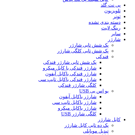
پی نت گلد
تلویزیون
تونر
دسته بندی نشده
رینگ لایت
سایر
شارژر
پک شش تایی شارژر
پک شش تایی کلگی شارژر
فندکی
پک شش تایی شارژر فندکی
شارژر فندکی با کابل میکرو
شارژر فندکی باکابل آیفون
شارژر فندکی باکابل تایپ سی
کلگی شارژر فندکی
یو اس بی USB
شارژر باکابل آیفون
شارژر باکابل تایپ سی
شارژر باکابل میکرو
کلگی شارژر USB
کابل شارژر
پک ده تایی کابل شارژر
تبدیل موبایلی