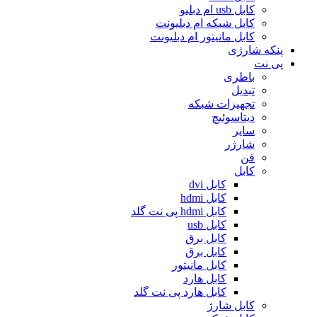
کابل usb ام دبلیو
کابل شبکه ام دبلیونت
کابل مانیتور ام دبلیونت
پنکه شارژی
پی نت
باطری
تبدیل
تجهیزات شبکه
دیتاسوئیچ
سایر
شارژر
فن
کابل
کابل dvi
کابل hdmi
کابل hdmi پی نت گلد
کابل usb
کابل برق
کابل برق
کابل مانیتور
کابل هارد
کابل هارد پی نت گلد
کابل شارژ