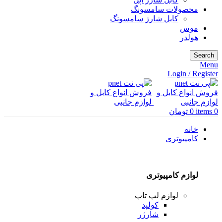
محصولات سامسونگ
کابل شارژ سامسونگ
موس
هولدر
Search
Menu
Login / Register
0
items
0
تومان
خانه
کامپیوتری
لوازم کامپیوتری
لوازم لپ تاپ
کولپد
شارژر