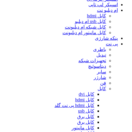
اسپیکر لپ تاپی
ام دبلیو نت
کابل hdmi
کابل usb ام دبلیو
کابل شبکه ام دبلیونت
کابل مانیتور ام دبلیونت
پنکه شارژی
پی نت
باطری
تبدیل
تجهیزات شبکه
دیتاسوئیچ
سایر
شارژر
فن
کابل
کابل dvi
کابل hdmi
کابل hdmi پی نت گلد
کابل usb
کابل برق
کابل برق
کابل مانیتور