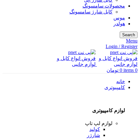
محصولات سامسونگ
کابل شارژ سامسونگ
موس
هولدر
Search
Menu
Login / Register
0
items
0
تومان
خانه
کامپیوتری
لوازم کامپیوتری
لوازم لپ تاپ
کولپد
شارژر