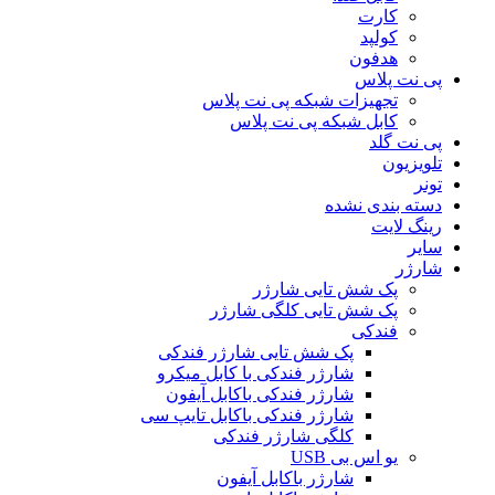
کارت
کولپد
هدفون
پی نت پلاس
تجهیزات شبکه پی نت پلاس
کابل شبکه پی نت پلاس
پی نت گلد
تلویزیون
تونر
دسته بندی نشده
رینگ لایت
سایر
شارژر
پک شش تایی شارژر
پک شش تایی کلگی شارژر
فندکی
پک شش تایی شارژر فندکی
شارژر فندکی با کابل میکرو
شارژر فندکی باکابل آیفون
شارژر فندکی باکابل تایپ سی
کلگی شارژر فندکی
یو اس بی USB
شارژر باکابل آیفون