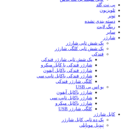
پی نت گلد
تلویزیون
تونر
دسته بندی نشده
رینگ لایت
سایر
شارژر
پک شش تایی شارژر
پک شش تایی کلگی شارژر
فندکی
پک شش تایی شارژر فندکی
شارژر فندکی با کابل میکرو
شارژر فندکی باکابل آیفون
شارژر فندکی باکابل تایپ سی
کلگی شارژر فندکی
یو اس بی USB
شارژر باکابل آیفون
شارژر باکابل تایپ سی
شارژر باکابل میکرو
کلگی شارژر USB
کابل شارژر
پک ده تایی کابل شارژر
تبدیل موبایلی