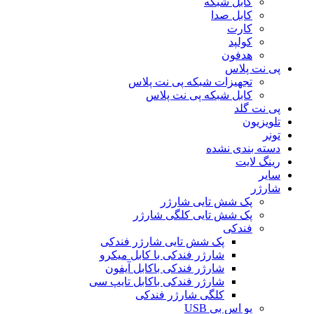
کابل شبکه
کابل صدا
کارت
کولپد
هدفون
پی نت پلاس
تجهیزات شبکه پی نت پلاس
کابل شبکه پی نت پلاس
پی نت گلد
تلویزیون
تونر
دسته بندی نشده
رینگ لایت
سایر
شارژر
پک شش تایی شارژر
پک شش تایی کلگی شارژر
فندکی
پک شش تایی شارژر فندکی
شارژر فندکی با کابل میکرو
شارژر فندکی باکابل آیفون
شارژر فندکی باکابل تایپ سی
کلگی شارژر فندکی
یو اس بی USB