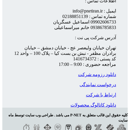
اطلاعات تماس :
ایمیل : info@pnetiran.ir
شماره تماس : 02188851139
09902606733 اسماعیل عسگریان
09386785833 خانم میراسماعیلی
آدرس شرکت پی نت :
تهران خیابان ولیعصر عج - خیابان دمشق – خیابان
برادران مظفر - نبش بن بست کیا – پلاک 100 – واحد 12
کد پستی : 1416734372
مراجعه حضوری : 9:00 – 17:00
دانلود رزومه شرکت
درخواست نمایندگی
ارتباط با شرکت
دانلود کاتالوگ محصولات
کلیه حقوق این قالب متعلق به P-NET می باشد . طراحی وب سایت توسط ماه
سایت