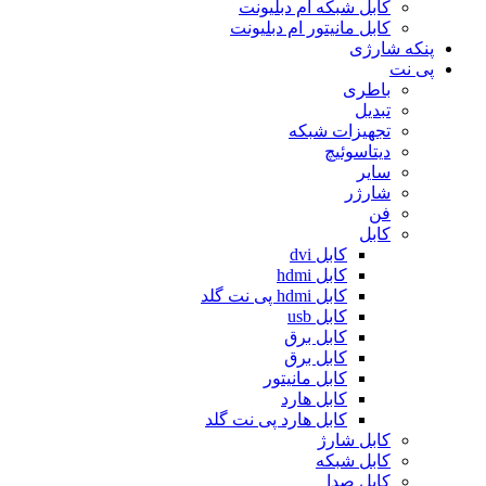
کابل شبکه ام دبلیونت
کابل مانیتور ام دبلیونت
پنکه شارژی
پی نت
باطری
تبدیل
تجهیزات شبکه
دیتاسوئیچ
سایر
شارژر
فن
کابل
کابل dvi
کابل hdmi
کابل hdmi پی نت گلد
کابل usb
کابل برق
کابل برق
کابل مانیتور
کابل هارد
کابل هارد پی نت گلد
کابل شارژ
کابل شبکه
کابل صدا