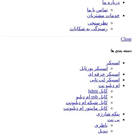
درباره ما
تماس با ما
خدمات مشتریان
نظرسنجی
رسیدگی به شکایات
Close
دسته بندی ها
اسپیکر
اسپیکر پورتابل
اسپیکر حرفه ای
اسپیکر لپ تاپی
ام دبلیو نت
کابل hdmi
کابل usb ام دبلیو
کابل شبکه ام دبلیونت
کابل مانیتور ام دبلیونت
پنکه شارژی
پی نت
باطری
تبدیل