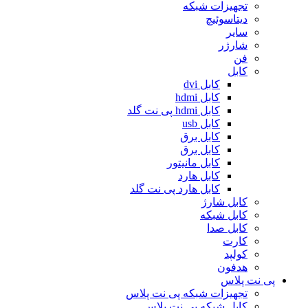
تجهیزات شبکه
دیتاسوئیچ
سایر
شارژر
فن
کابل
کابل dvi
کابل hdmi
کابل hdmi پی نت گلد
کابل usb
کابل برق
کابل برق
کابل مانیتور
کابل هارد
کابل هارد پی نت گلد
کابل شارژ
کابل شبکه
کابل صدا
کارت
کولپد
هدفون
پی نت پلاس
تجهیزات شبکه پی نت پلاس
کابل شبکه پی نت پلاس