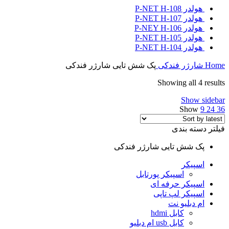
هولدر P-NET H-108
هولدر P-NET H-107
هولدر P-NEY H-106
هولدر P-NET H-105
هولدر P-NET H-104
Home
شارژر
فندکی
پک شش تایی شارژر فندکی
Showing all 4 results
Show sidebar
Show
9
24
36
فیلتر دسته بندی
پک شش تایی شارژر فندکی
اسپیکر
اسپیکر پورتابل
اسپیکر حرفه ای
اسپیکر لپ تاپی
ام دبلیو نت
کابل hdmi
کابل usb ام دبلیو