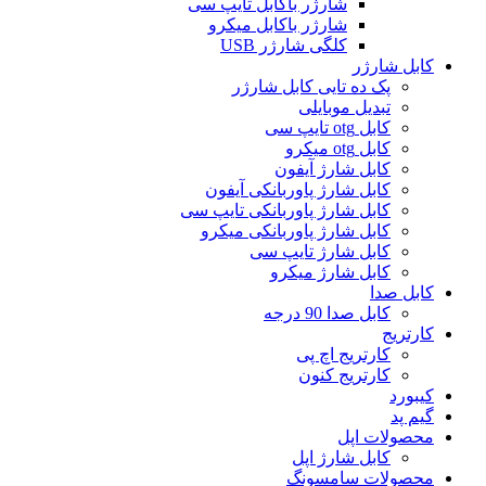
شارژر باکابل تایپ سی
شارژر باکابل میکرو
کلگی شارژر USB
کابل شارژر
پک ده تایی کابل شارژر
تبدیل موبایلی
کابل otg تایپ سی
کابل otg میکرو
کابل شارژ آیفون
کابل شارژ پاوربانکی آیفون
کابل شارژ پاوربانکی تایپ سی
کابل شارژ پاوربانکی میکرو
کابل شارژ تایپ سی
کابل شارژ میکرو
کابل صدا
کابل صدا 90 درجه
کارتریج
کارتریج اچ پی
کارتریج کنون
کیبورد
گیم پد
محصولات اپل
کابل شارژ اپل
محصولات سامسونگ