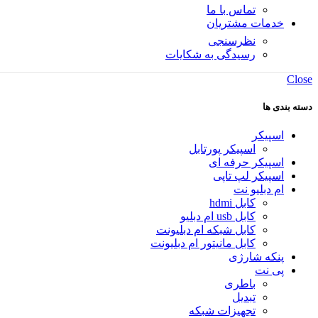
تماس با ما
خدمات مشتریان
نظرسنجی
رسیدگی به شکایات
Close
دسته بندی ها
اسپیکر
اسپیکر پورتابل
اسپیکر حرفه ای
اسپیکر لپ تاپی
ام دبلیو نت
کابل hdmi
کابل usb ام دبلیو
کابل شبکه ام دبلیونت
کابل مانیتور ام دبلیونت
پنکه شارژی
پی نت
باطری
تبدیل
تجهیزات شبکه