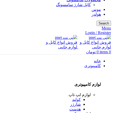
کابل شارژ سامسونگ
موس
هولدر
Search
Menu
Login / Register
0
items
0
تومان
خانه
کامپیوتری
لوازم کامپیوتری
لوازم لپ تاپ
کولپد
شارژر
هدست