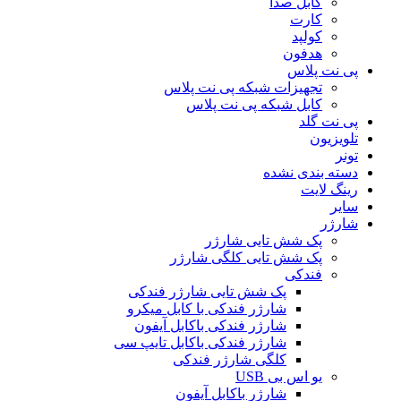
کابل صدا
کارت
کولپد
هدفون
پی نت پلاس
تجهیزات شبکه پی نت پلاس
کابل شبکه پی نت پلاس
پی نت گلد
تلویزیون
تونر
دسته بندی نشده
رینگ لایت
سایر
شارژر
پک شش تایی شارژر
پک شش تایی کلگی شارژر
فندکی
پک شش تایی شارژر فندکی
شارژر فندکی با کابل میکرو
شارژر فندکی باکابل آیفون
شارژر فندکی باکابل تایپ سی
کلگی شارژر فندکی
یو اس بی USB
شارژر باکابل آیفون