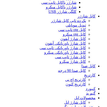
شارژر باکابل تایپ سی
شارژر باکابل میکرو
کلگی شارژر USB
کابل شارژر
پک ده تایی کابل شارژر
تبدیل موبایلی
کابل otg تایپ سی
کابل otg میکرو
کابل شارژ آیفون
کابل شارژ پاوربانکی آیفون
کابل شارژ پاوربانکی تایپ سی
کابل شارژ پاوربانکی میکرو
کابل شارژ تایپ سی
کابل شارژ میکرو
کابل صدا
کابل صدا 90 درجه
کارتریج
کارتریج اچ پی
کارتریج کنون
کیبورد
گیم پد
محصولات اپل
کابل شارژ اپل
محصولات سامسونگ