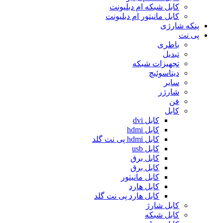
کابل شبکه ام دبلیونت
کابل مانیتور ام دبلیونت
پنکه شارژی
پی نت
باطری
تبدیل
تجهیزات شبکه
دیتاسوئیچ
سایر
شارژر
فن
کابل
کابل dvi
کابل hdmi
کابل hdmi پی نت گلد
کابل usb
کابل برق
کابل برق
کابل مانیتور
کابل هارد
کابل هارد پی نت گلد
کابل شارژ
کابل شبکه