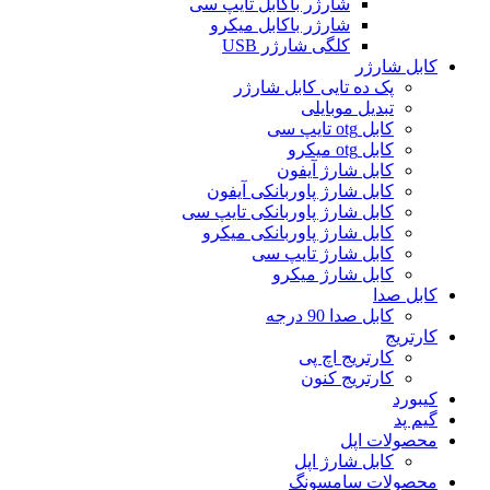
شارژر باکابل تایپ سی
شارژر باکابل میکرو
کلگی شارژر USB
کابل شارژر
پک ده تایی کابل شارژر
تبدیل موبایلی
کابل otg تایپ سی
کابل otg میکرو
کابل شارژ آیفون
کابل شارژ پاوربانکی آیفون
کابل شارژ پاوربانکی تایپ سی
کابل شارژ پاوربانکی میکرو
کابل شارژ تایپ سی
کابل شارژ میکرو
کابل صدا
کابل صدا 90 درجه
کارتریج
کارتریج اچ پی
کارتریج کنون
کیبورد
گیم پد
محصولات اپل
کابل شارژ اپل
محصولات سامسونگ