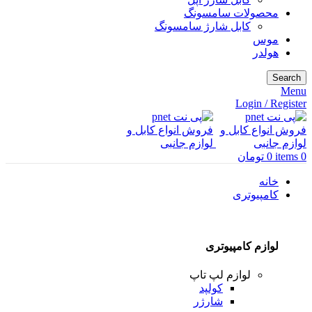
محصولات سامسونگ
کابل شارژ سامسونگ
موس
هولدر
Search
Menu
Login / Register
0
items
0
تومان
خانه
کامپیوتری
لوازم کامپیوتری
لوازم لپ تاپ
کولپد
شارژر