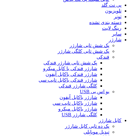
پی نت گلد
تلویزیون
تونر
دسته بندی نشده
رینگ لایت
سایر
شارژر
پک شش تایی شارژر
پک شش تایی کلگی شارژر
فندکی
پک شش تایی شارژر فندکی
شارژر فندکی با کابل میکرو
شارژر فندکی باکابل آیفون
شارژر فندکی باکابل تایپ سی
کلگی شارژر فندکی
یو اس بی USB
شارژر باکابل آیفون
شارژر باکابل تایپ سی
شارژر باکابل میکرو
کلگی شارژر USB
کابل شارژر
پک ده تایی کابل شارژر
تبدیل موبایلی