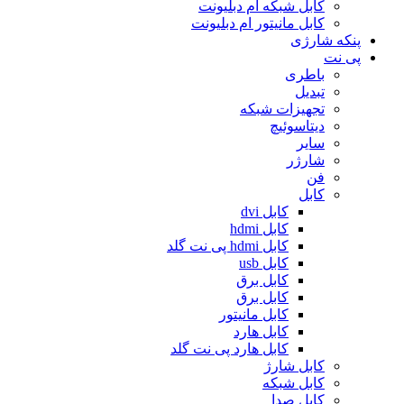
کابل شبکه ام دبلیونت
کابل مانیتور ام دبلیونت
پنکه شارژی
پی نت
باطری
تبدیل
تجهیزات شبکه
دیتاسوئیچ
سایر
شارژر
فن
کابل
کابل dvi
کابل hdmi
کابل hdmi پی نت گلد
کابل usb
کابل برق
کابل برق
کابل مانیتور
کابل هارد
کابل هارد پی نت گلد
کابل شارژ
کابل شبکه
کابل صدا