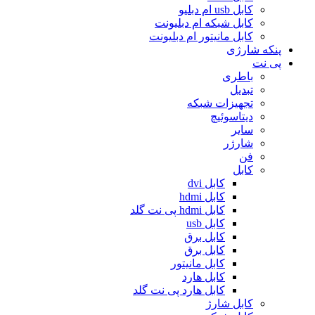
کابل usb ام دبلیو
کابل شبکه ام دبلیونت
کابل مانیتور ام دبلیونت
پنکه شارژی
پی نت
باطری
تبدیل
تجهیزات شبکه
دیتاسوئیچ
سایر
شارژر
فن
کابل
کابل dvi
کابل hdmi
کابل hdmi پی نت گلد
کابل usb
کابل برق
کابل برق
کابل مانیتور
کابل هارد
کابل هارد پی نت گلد
کابل شارژ