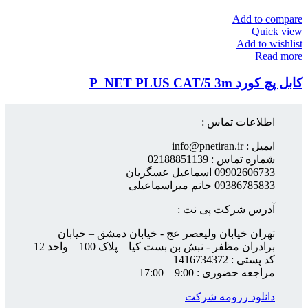
Add to compare
Quick view
Add to wishlist
Read more
کابل پچ کورد P_NET PLUS CAT/5 3m
اطلاعات تماس :
ایمیل : info@pnetiran.ir
شماره تماس : 02188851139
09902606733 اسماعیل عسگریان
09386785833 خانم میراسماعیلی
آدرس شرکت پی نت :
تهران خیابان ولیعصر عج - خیابان دمشق – خیابان
برادران مظفر - نبش بن بست کیا – پلاک 100 – واحد 12
کد پستی : 1416734372
مراجعه حضوری : 9:00 – 17:00
دانلود رزومه شرکت