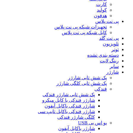
کارت
کولپد
هدفون
پی نت پلاس
تجهیزات شبکه پی نت پلاس
کابل شبکه پی نت پلاس
پی نت گلد
تلویزیون
تونر
دسته بندی نشده
رینگ لایت
سایر
شارژر
پک شش تایی شارژر
پک شش تایی کلگی شارژر
فندکی
پک شش تایی شارژر فندکی
شارژر فندکی با کابل میکرو
شارژر فندکی باکابل آیفون
شارژر فندکی باکابل تایپ سی
کلگی شارژر فندکی
یو اس بی USB
شارژر باکابل آیفون