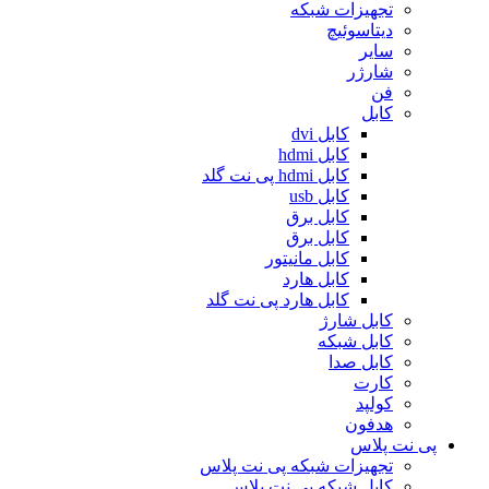
تجهیزات شبکه
دیتاسوئیچ
سایر
شارژر
فن
کابل
کابل dvi
کابل hdmi
کابل hdmi پی نت گلد
کابل usb
کابل برق
کابل برق
کابل مانیتور
کابل هارد
کابل هارد پی نت گلد
کابل شارژ
کابل شبکه
کابل صدا
کارت
کولپد
هدفون
پی نت پلاس
تجهیزات شبکه پی نت پلاس
کابل شبکه پی نت پلاس