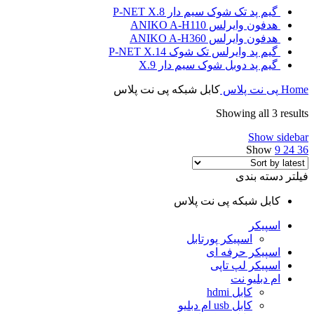
گیم پد تک شوک سیم دار P-NET X.8
هدفون وایرلس ANIKO A-H110
هدفون وایرلس ANIKO A-H360
گیم پد وایرلس تک شوک P-NET X.14
گیم پد دوبل شوک سیم دار X.9
Home
پی نت پلاس
کابل شبکه پی نت پلاس
Showing all 3 results
Show sidebar
Show
9
24
36
فیلتر دسته بندی
کابل شبکه پی نت پلاس
اسپیکر
اسپیکر پورتابل
اسپیکر حرفه ای
اسپیکر لپ تاپی
ام دبلیو نت
کابل hdmi
کابل usb ام دبلیو