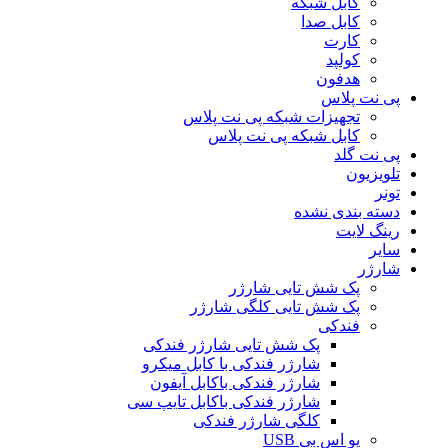
کابل شبکه
کابل صدا
کارت
کولپد
هدفون
پی نت پلاس
تجهیزات شبکه پی نت پلاس
کابل شبکه پی نت پلاس
پی نت گلد
تلویزیون
تونر
دسته بندی نشده
رینگ لایت
سایر
شارژر
پک شش تایی شارژر
پک شش تایی کلگی شارژر
فندکی
پک شش تایی شارژر فندکی
شارژر فندکی با کابل میکرو
شارژر فندکی باکابل آیفون
شارژر فندکی باکابل تایپ سی
کلگی شارژر فندکی
یو اس بی USB