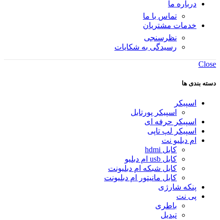
درباره ما
تماس با ما
خدمات مشتریان
نظرسنجی
رسیدگی به شکایات
Close
دسته بندی ها
اسپیکر
اسپیکر پورتابل
اسپیکر حرفه ای
اسپیکر لپ تاپی
ام دبلیو نت
کابل hdmi
کابل usb ام دبلیو
کابل شبکه ام دبلیونت
کابل مانیتور ام دبلیونت
پنکه شارژی
پی نت
باطری
تبدیل