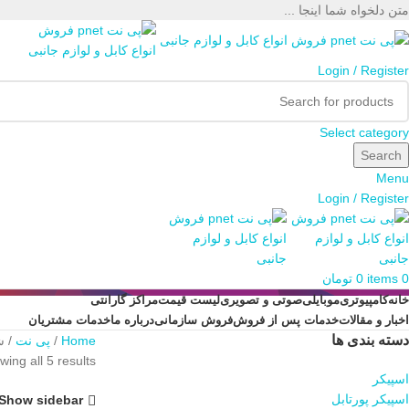
متن دلخواه شما اینجا ...
Login / Register
Select category
Search
Menu
Login / Register
0
items
0
تومان
خانه
کامپیوتری
موبایلی
صوتی و تصویری
لیست قیمت
مراکز گارانتی
اخبار و مقالات
خدمات پس از فروش
فروش سازمانی
درباره ما
خدمات مشتریان
دسته بندی ها
Home
پی نت
ش
ing all 5 results
اسپیکر
اسپیکر پورتابل
Show sidebar