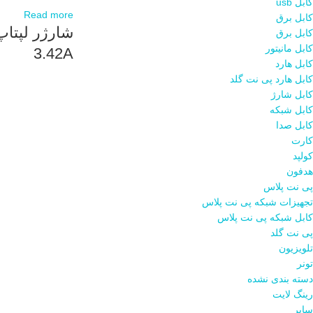
کابل usb
Read more
کابل برق
کابل برق
کابل مانیتور
3.42A
کابل هارد
کابل هارد پی نت گلد
کابل شارژ
کابل شبکه
کابل صدا
کارت
کولپد
هدفون
پی نت پلاس
تجهیزات شبکه پی نت پلاس
کابل شبکه پی نت پلاس
پی نت گلد
تلویزیون
تونر
دسته بندی نشده
رینگ لایت
سایر