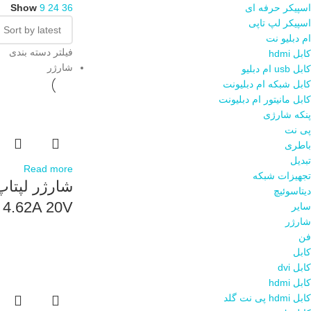
اسپیکر حرفه ای
36
24
9
Show
اسپیکر لپ تاپی
ام دبلیو نت
فیلتر دسته بندی
کابل hdmi
شارژر
کابل usb ام دبلیو
کابل شبکه ام دبلیونت
کابل مانیتور ام دبلیونت
پنکه شارژی
پی نت
باطری
تبدیل
Read more
تجهیزات شبکه
دیتاسوئیچ
4.62A 20V
سایر
شارژر
فن
کابل
کابل dvi
کابل hdmi
کابل hdmi پی نت گلد