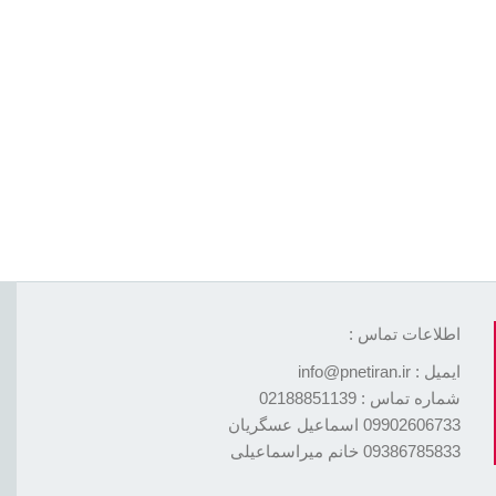
اطلاعات تماس :
ایمیل : info@pnetiran.ir
شماره تماس : 02188851139
09902606733 اسماعیل عسگریان
09386785833 خانم میراسماعیلی