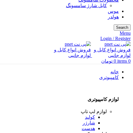
کابل شارژ سامسونگ
موس
هولدر
Search
Menu
Login / Register
0
items
0
تومان
خانه
کامپیوتری
لوازم کامپیوتری
لوازم لپ تاپ
کولپد
شارژر
هدست