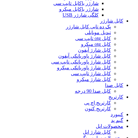
شارژر باکابل تایپ سی
شارژر باکابل میکرو
کلگی شارژر USB
کابل شارژر
پک ده تایی کابل شارژر
تبدیل موبایلی
کابل otg تایپ سی
کابل otg میکرو
کابل شارژ آیفون
کابل شارژ پاوربانکی آیفون
کابل شارژ پاوربانکی تایپ سی
کابل شارژ پاوربانکی میکرو
کابل شارژ تایپ سی
کابل شارژ میکرو
کابل صدا
کابل صدا 90 درجه
کارتریج
کارتریج اچ پی
کارتریج کنون
کیبورد
گیم پد
محصولات اپل
کابل شارژ اپل
محصولات سامسونگ