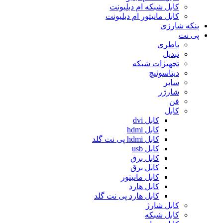
کابل شبکه ام دبلیونت
کابل مانیتور ام دبلیونت
پنکه شارژی
پی نت
باطری
تبدیل
تجهیزات شبکه
دیتاسوئیچ
سایر
شارژر
فن
کابل
کابل dvi
کابل hdmi
کابل hdmi پی نت گلد
کابل usb
کابل برق
کابل برق
کابل مانیتور
کابل هارد
کابل هارد پی نت گلد
کابل شارژ
کابل شبکه