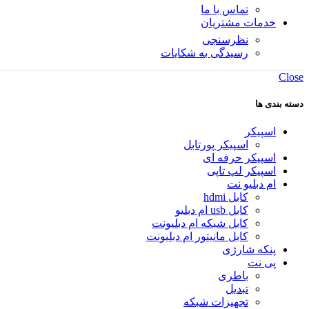
تماس با ما
خدمات مشتریان
نظرسنجی
رسیدگی به شکایات
Close
دسته بندی ها
اسپیکر
اسپیکر پورتابل
اسپیکر حرفه ای
اسپیکر لپ تاپی
ام دبلیو نت
کابل hdmi
کابل usb ام دبلیو
کابل شبکه ام دبلیونت
کابل مانیتور ام دبلیونت
پنکه شارژی
پی نت
باطری
تبدیل
تجهیزات شبکه