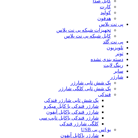
کابل صدا
کارت
کولپد
هدفون
پی نت پلاس
تجهیزات شبکه پی نت پلاس
کابل شبکه پی نت پلاس
پی نت گلد
تلویزیون
تونر
دسته بندی نشده
رینگ لایت
سایر
شارژر
پک شش تایی شارژر
پک شش تایی کلگی شارژر
فندکی
پک شش تایی شارژر فندکی
شارژر فندکی با کابل میکرو
شارژر فندکی باکابل آیفون
شارژر فندکی باکابل تایپ سی
کلگی شارژر فندکی
یو اس بی USB
شارژر باکابل آیفون