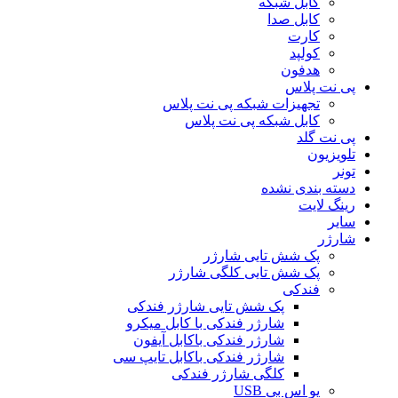
کابل شبکه
کابل صدا
کارت
کولپد
هدفون
پی نت پلاس
تجهیزات شبکه پی نت پلاس
کابل شبکه پی نت پلاس
پی نت گلد
تلویزیون
تونر
دسته بندی نشده
رینگ لایت
سایر
شارژر
پک شش تایی شارژر
پک شش تایی کلگی شارژر
فندکی
پک شش تایی شارژر فندکی
شارژر فندکی با کابل میکرو
شارژر فندکی باکابل آیفون
شارژر فندکی باکابل تایپ سی
کلگی شارژر فندکی
یو اس بی USB