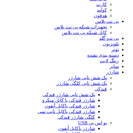
کارت
کولپد
هدفون
پی نت پلاس
تجهیزات شبکه پی نت پلاس
کابل شبکه پی نت پلاس
پی نت گلد
تلویزیون
تونر
دسته بندی نشده
رینگ لایت
سایر
شارژر
پک شش تایی شارژر
پک شش تایی کلگی شارژر
فندکی
پک شش تایی شارژر فندکی
شارژر فندکی با کابل میکرو
شارژر فندکی باکابل آیفون
شارژر فندکی باکابل تایپ سی
کلگی شارژر فندکی
یو اس بی USB
شارژر باکابل آیفون