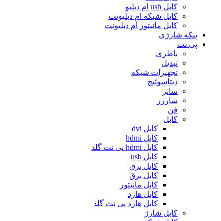
کابل usb ام دبلیو
کابل شبکه ام دبلیونت
کابل مانیتور ام دبلیونت
پنکه شارژی
پی نت
باطری
تبدیل
تجهیزات شبکه
دیتاسوئیچ
سایر
شارژر
فن
کابل
کابل dvi
کابل hdmi
کابل hdmi پی نت گلد
کابل usb
کابل برق
کابل برق
کابل مانیتور
کابل هارد
کابل هارد پی نت گلد
کابل شارژ