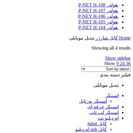
هولدر P-NET H-108
هولدر P-NET H-107
هولدر P-NEY H-106
هولدر P-NET H-105
هولدر P-NET H-104
Home
کابل شارژر
تبدیل موبایلی
Showing all 4 results
Show sidebar
Show
9
24
36
فیلتر دسته بندی
تبدیل موبایلی
اسپیکر
اسپیکر پورتابل
اسپیکر حرفه ای
اسپیکر لپ تاپی
ام دبلیو نت
کابل hdmi
کابل usb ام دبلیو