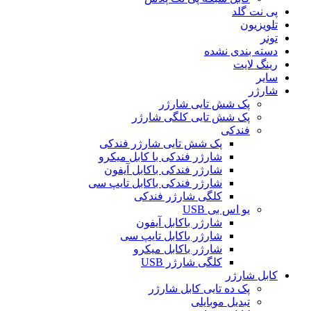
پی نت گلد
تلویزیون
تونر
دسته بندی نشده
رینگ لایت
سایر
شارژر
پک شش تایی شارژر
پک شش تایی کلگی شارژر
فندکی
پک شش تایی شارژر فندکی
شارژر فندکی با کابل میکرو
شارژر فندکی باکابل آیفون
شارژر فندکی باکابل تایپ سی
کلگی شارژر فندکی
یو اس بی USB
شارژر باکابل آیفون
شارژر باکابل تایپ سی
شارژر باکابل میکرو
کلگی شارژر USB
کابل شارژر
پک ده تایی کابل شارژر
تبدیل موبایلی