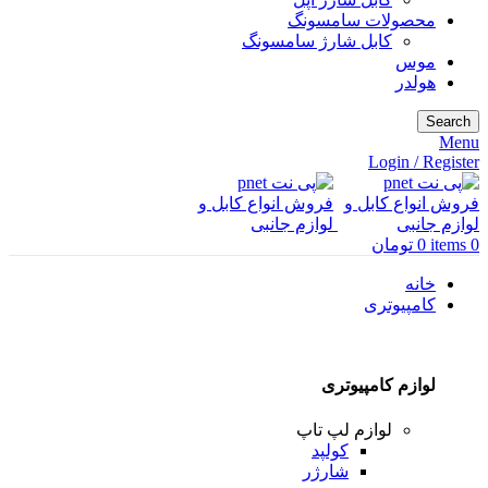
محصولات سامسونگ
کابل شارژ سامسونگ
موس
هولدر
Search
Menu
Login / Register
0
items
0
تومان
خانه
کامپیوتری
لوازم کامپیوتری
لوازم لپ تاپ
کولپد
شارژر