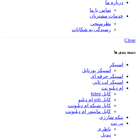
درباره ما
تماس با ما
خدمات مشتریان
نظرسنجی
رسیدگی به شکایات
Close
دسته بندی ها
اسپیکر
اسپیکر پورتابل
اسپیکر حرفه ای
اسپیکر لپ تاپی
ام دبلیو نت
کابل hdmi
کابل usb ام دبلیو
کابل شبکه ام دبلیونت
کابل مانیتور ام دبلیونت
پنکه شارژی
پی نت
باطری
تبدیل