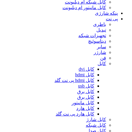
کابل شبکه ام دبلیونت
کابل مانیتور ام دبلیونت
پنکه شارژی
پی نت
باطری
تبدیل
تجهیزات شبکه
دیتاسوئیچ
سایر
شارژر
فن
کابل
کابل dvi
کابل hdmi
کابل hdmi پی نت گلد
کابل usb
کابل برق
کابل برق
کابل مانیتور
کابل هارد
کابل هارد پی نت گلد
کابل شارژ
کابل شبکه
کابل صدا