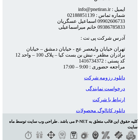
ایمیل : info@pnetiran.ir
شماره تماس : 02188851139
09902606733 اسماعیل عسگریان
09386785833 خانم میراسماعیلی
آدرس شرکت پی نت :
تهران خیابان ولیعصر عج - خیابان دمشق – خیابان
برادران مظفر - نبش بن بست کیا – پلاک 100 – واحد 12
کد پستی : 1416734372
مراجعه حضوری : 9:00 – 17:00
دانلود رزومه شرکت
درخواست نمایندگی
ارتباط با شرکت
دانلود کاتالوگ محصولات
کلیه حقوق این قالب متعلق به P-NET می باشد . طراحی وب سایت توسط ماه
سایت