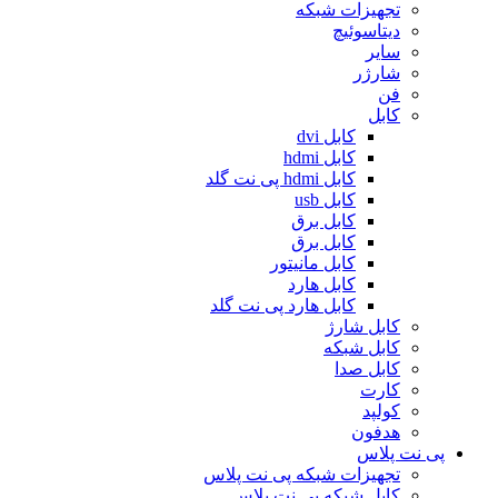
تجهیزات شبکه
دیتاسوئیچ
سایر
شارژر
فن
کابل
کابل dvi
کابل hdmi
کابل hdmi پی نت گلد
کابل usb
کابل برق
کابل برق
کابل مانیتور
کابل هارد
کابل هارد پی نت گلد
کابل شارژ
کابل شبکه
کابل صدا
کارت
کولپد
هدفون
پی نت پلاس
تجهیزات شبکه پی نت پلاس
کابل شبکه پی نت پلاس