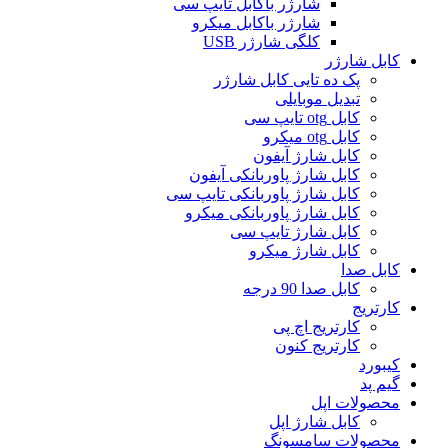
شارژر باکابل تایپ سی
شارژر باکابل میکرو
کلگی شارژر USB
کابل شارژر
پک ده تایی کابل شارژر
تبدیل موبایلی
کابل otg تایپ سی
کابل otg میکرو
کابل شارژ آیفون
کابل شارژ پاوربانکی آیفون
کابل شارژ پاوربانکی تایپ سی
کابل شارژ پاوربانکی میکرو
کابل شارژ تایپ سی
کابل شارژ میکرو
کابل صدا
کابل صدا 90 درجه
کارتریج
کارتریج اچ پی
کارتریج کنون
کیبورد
گیم پد
محصولات اپل
کابل شارژ اپل
محصولات سامسونگ