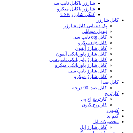
شارژر باکابل تایپ سی
شارژر باکابل میکرو
کلگی شارژر USB
کابل شارژر
پک ده تایی کابل شارژر
تبدیل موبایلی
کابل otg تایپ سی
کابل otg میکرو
کابل شارژ آیفون
کابل شارژ پاوربانکی آیفون
کابل شارژ پاوربانکی تایپ سی
کابل شارژ پاوربانکی میکرو
کابل شارژ تایپ سی
کابل شارژ میکرو
کابل صدا
کابل صدا 90 درجه
کارتریج
کارتریج اچ پی
کارتریج کنون
کیبورد
گیم پد
محصولات اپل
کابل شارژ اپل
محصولات سامسونگ