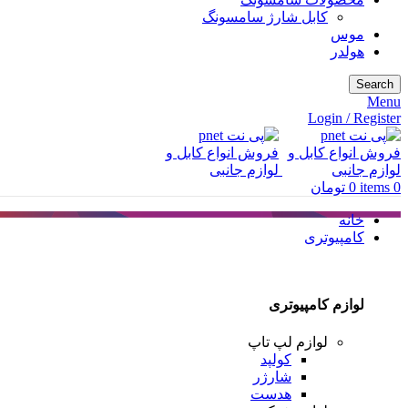
کابل شارژ سامسونگ
موس
هولدر
Search
Menu
Login / Register
0
items
0
تومان
خانه
کامپیوتری
لوازم کامپیوتری
لوازم لپ تاپ
کولپد
شارژر
هدست