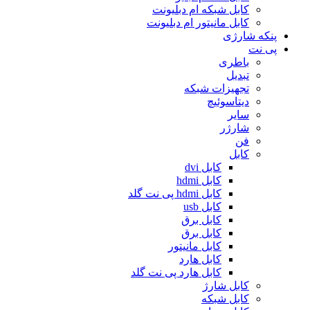
کابل شبکه ام دبلیونت
کابل مانیتور ام دبلیونت
پنکه شارژی
پی نت
باطری
تبدیل
تجهیزات شبکه
دیتاسوئیچ
سایر
شارژر
فن
کابل
کابل dvi
کابل hdmi
کابل hdmi پی نت گلد
کابل usb
کابل برق
کابل برق
کابل مانیتور
کابل هارد
کابل هارد پی نت گلد
کابل شارژ
کابل شبکه