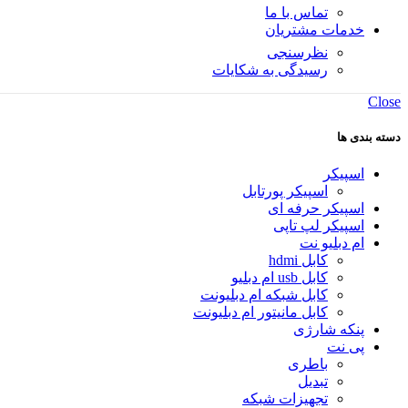
تماس با ما
خدمات مشتریان
نظرسنجی
رسیدگی به شکایات
Close
دسته بندی ها
اسپیکر
اسپیکر پورتابل
اسپیکر حرفه ای
اسپیکر لپ تاپی
ام دبلیو نت
کابل hdmi
کابل usb ام دبلیو
کابل شبکه ام دبلیونت
کابل مانیتور ام دبلیونت
پنکه شارژی
پی نت
باطری
تبدیل
تجهیزات شبکه