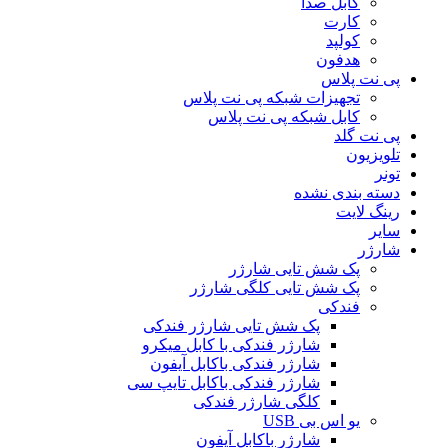
کابل صدا
کارت
کولپد
هدفون
پی نت پلاس
تجهیزات شبکه پی نت پلاس
کابل شبکه پی نت پلاس
پی نت گلد
تلویزیون
تونر
دسته بندی نشده
رینگ لایت
سایر
شارژر
پک شش تایی شارژر
پک شش تایی کلگی شارژر
فندکی
پک شش تایی شارژر فندکی
شارژر فندکی با کابل میکرو
شارژر فندکی باکابل آیفون
شارژر فندکی باکابل تایپ سی
کلگی شارژر فندکی
یو اس بی USB
شارژر باکابل آیفون