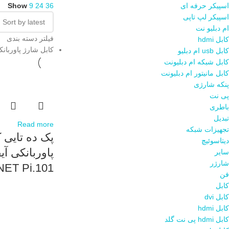
اسپیکر حرفه ای
36
24
9
Show
اسپیکر لپ تاپی
ام دبلیو نت
فیلتر دسته بندی
کابل hdmi
کابل شارژ پاوربان
کابل usb ام دبلیو
کابل شبکه ام دبلیونت
کابل مانیتور ام دبلیونت
پنکه شارژی
پی نت
باطری
تبدیل
Read more
تجهیزات شبکه
پک ده تایی 
دیتاسوئیچ
سایر
شارژر
NET Pi.101
فن
کابل
کابل dvi
کابل hdmi
کابل hdmi پی نت گلد