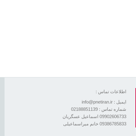
اطلاعات تماس :
ایمیل : info@pnetiran.ir
شماره تماس : 02188851139
09902606733 اسماعیل عسگریان
09386785833 خانم میراسماعیلی