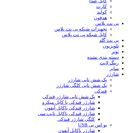
کابل صدا
کارت
کولپد
هدفون
پی نت پلاس
تجهیزات شبکه پی نت پلاس
کابل شبکه پی نت پلاس
پی نت گلد
تلویزیون
تونر
دسته بندی نشده
رینگ لایت
سایر
شارژر
پک شش تایی شارژر
پک شش تایی کلگی شارژر
فندکی
پک شش تایی شارژر فندکی
شارژر فندکی با کابل میکرو
شارژر فندکی باکابل آیفون
شارژر فندکی باکابل تایپ سی
کلگی شارژر فندکی
یو اس بی USB
شارژر باکابل آیفون