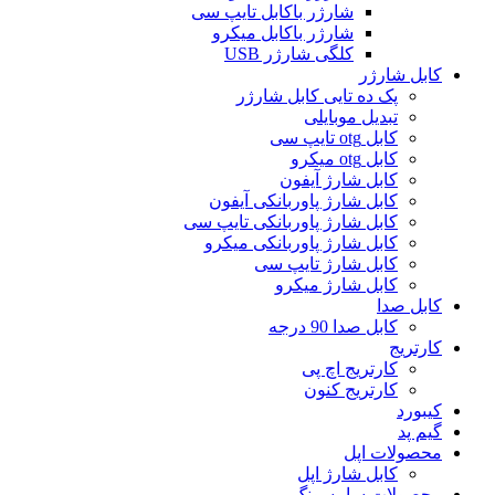
شارژر باکابل تایپ سی
شارژر باکابل میکرو
کلگی شارژر USB
کابل شارژر
پک ده تایی کابل شارژر
تبدیل موبایلی
کابل otg تایپ سی
کابل otg میکرو
کابل شارژ آیفون
کابل شارژ پاوربانکی آیفون
کابل شارژ پاوربانکی تایپ سی
کابل شارژ پاوربانکی میکرو
کابل شارژ تایپ سی
کابل شارژ میکرو
کابل صدا
کابل صدا 90 درجه
کارتریج
کارتریج اچ پی
کارتریج کنون
کیبورد
گیم پد
محصولات اپل
کابل شارژ اپل
محصولات سامسونگ