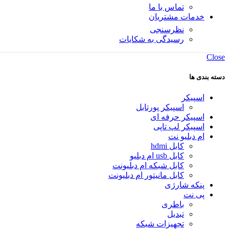
تماس با ما
خدمات مشتریان
نظرسنجی
رسیدگی به شکایات
Close
دسته بندی ها
اسپیکر
اسپیکر پورتابل
اسپیکر حرفه ای
اسپیکر لپ تاپی
ام دبلیو نت
کابل hdmi
کابل usb ام دبلیو
کابل شبکه ام دبلیونت
کابل مانیتور ام دبلیونت
پنکه شارژی
پی نت
باطری
تبدیل
تجهیزات شبکه