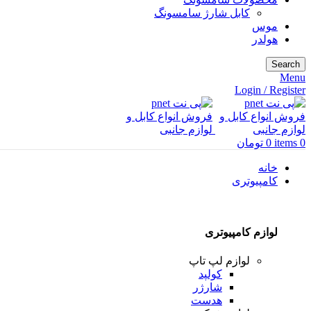
کابل شارژ سامسونگ
موس
هولدر
Search
Menu
Login / Register
0
items
0
تومان
خانه
کامپیوتری
لوازم کامپیوتری
لوازم لپ تاپ
کولپد
شارژر
هدست