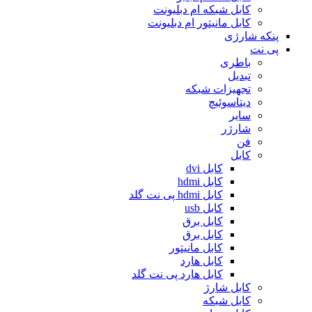
کابل شبکه ام دبلیونت
کابل مانیتور ام دبلیونت
پنکه شارژی
پی نت
باطری
تبدیل
تجهیزات شبکه
دیتاسوئیچ
سایر
شارژر
فن
کابل
کابل dvi
کابل hdmi
کابل hdmi پی نت گلد
کابل usb
کابل برق
کابل برق
کابل مانیتور
کابل هارد
کابل هارد پی نت گلد
کابل شارژ
کابل شبکه