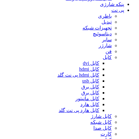
پنکه شارژی
پی نت
باطری
تبدیل
تجهیزات شبکه
دیتاسوئیچ
سایر
شارژر
فن
کابل
کابل dvi
کابل hdmi
کابل hdmi پی نت گلد
کابل usb
کابل برق
کابل برق
کابل مانیتور
کابل هارد
کابل هارد پی نت گلد
کابل شارژ
کابل شبکه
کابل صدا
کارت