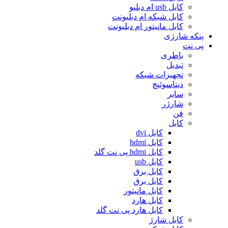
کابل usb ام دبلیو
کابل شبکه ام دبلیونت
کابل مانیتور ام دبلیونت
پنکه شارژی
پی نت
باطری
تبدیل
تجهیزات شبکه
دیتاسوئیچ
سایر
شارژر
فن
کابل
کابل dvi
کابل hdmi
کابل hdmi پی نت گلد
کابل usb
کابل برق
کابل برق
کابل مانیتور
کابل هارد
کابل هارد پی نت گلد
کابل شارژ