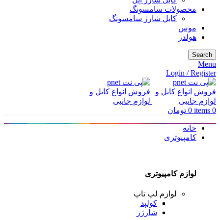
محصولات سامسونگ
کابل شارژ سامسونگ
موس
هولدر
Search
Menu
Login / Register
0
items
0
تومان
خانه
کامپیوتری
لوازم کامپیوتری
لوازم لپ تاپ
کولپد
شارژر