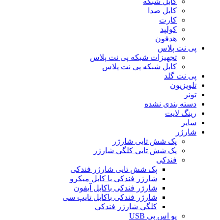
کابل شبکه
کابل صدا
کارت
کولپد
هدفون
پی نت پلاس
تجهیزات شبکه پی نت پلاس
کابل شبکه پی نت پلاس
پی نت گلد
تلویزیون
تونر
دسته بندی نشده
رینگ لایت
سایر
شارژر
پک شش تایی شارژر
پک شش تایی کلگی شارژر
فندکی
پک شش تایی شارژر فندکی
شارژر فندکی با کابل میکرو
شارژر فندکی باکابل آیفون
شارژر فندکی باکابل تایپ سی
کلگی شارژر فندکی
یو اس بی USB