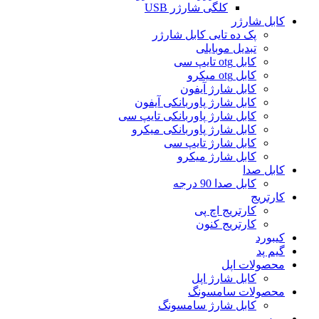
کلگی شارژر USB
کابل شارژر
پک ده تایی کابل شارژر
تبدیل موبایلی
کابل otg تایپ سی
کابل otg میکرو
کابل شارژ آیفون
کابل شارژ پاوربانکی آیفون
کابل شارژ پاوربانکی تایپ سی
کابل شارژ پاوربانکی میکرو
کابل شارژ تایپ سی
کابل شارژ میکرو
کابل صدا
کابل صدا 90 درجه
کارتریج
کارتریج اچ پی
کارتریج کنون
کیبورد
گیم پد
محصولات اپل
کابل شارژ اپل
محصولات سامسونگ
کابل شارژ سامسونگ
موس