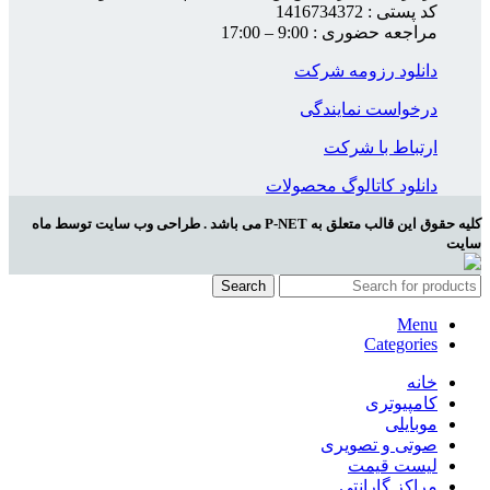
کد پستی : 1416734372
مراجعه حضوری : 9:00 – 17:00
دانلود رزومه شرکت
درخواست نمایندگی
ارتباط با شرکت
دانلود کاتالوگ محصولات
کلیه حقوق این قالب متعلق به P-NET می باشد . طراحی وب سایت توسط ماه
سایت
Search
Menu
Categories
خانه
کامپیوتری
موبایلی
صوتی و تصویری
لیست قیمت
مراکز گارانتی