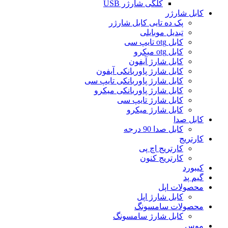
کلگی شارژر USB
کابل شارژر
پک ده تایی کابل شارژر
تبدیل موبایلی
کابل otg تایپ سی
کابل otg میکرو
کابل شارژ آیفون
کابل شارژ پاوربانکی آیفون
کابل شارژ پاوربانکی تایپ سی
کابل شارژ پاوربانکی میکرو
کابل شارژ تایپ سی
کابل شارژ میکرو
کابل صدا
کابل صدا 90 درجه
کارتریج
کارتریج اچ پی
کارتریج کنون
کیبورد
گیم پد
محصولات اپل
کابل شارژ اپل
محصولات سامسونگ
کابل شارژ سامسونگ
موس