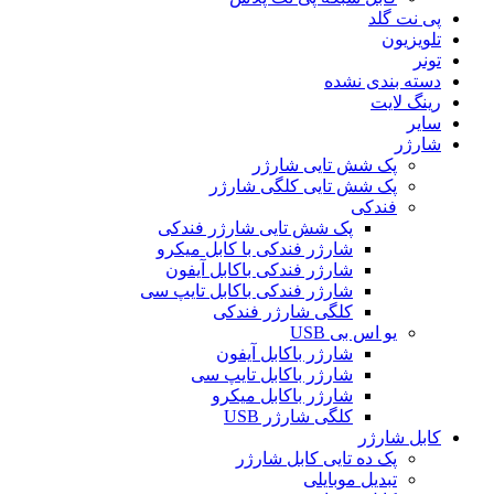
پی نت گلد
تلویزیون
تونر
دسته بندی نشده
رینگ لایت
سایر
شارژر
پک شش تایی شارژر
پک شش تایی کلگی شارژر
فندکی
پک شش تایی شارژر فندکی
شارژر فندکی با کابل میکرو
شارژر فندکی باکابل آیفون
شارژر فندکی باکابل تایپ سی
کلگی شارژر فندکی
یو اس بی USB
شارژر باکابل آیفون
شارژر باکابل تایپ سی
شارژر باکابل میکرو
کلگی شارژر USB
کابل شارژر
پک ده تایی کابل شارژر
تبدیل موبایلی