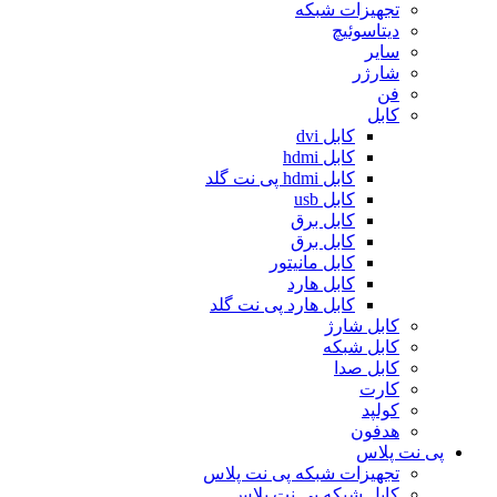
تجهیزات شبکه
دیتاسوئیچ
سایر
شارژر
فن
کابل
کابل dvi
کابل hdmi
کابل hdmi پی نت گلد
کابل usb
کابل برق
کابل برق
کابل مانیتور
کابل هارد
کابل هارد پی نت گلد
کابل شارژ
کابل شبکه
کابل صدا
کارت
کولپد
هدفون
پی نت پلاس
تجهیزات شبکه پی نت پلاس
کابل شبکه پی نت پلاس