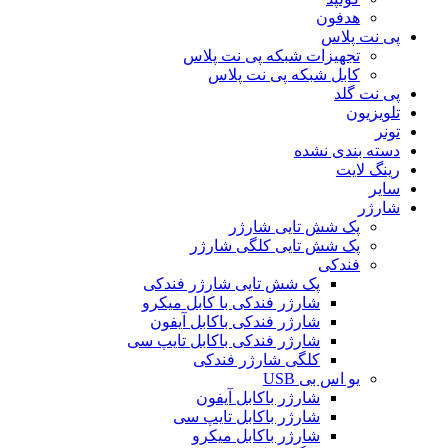
هدفون
پی نت پلاس
تجهیزات شبکه پی نت پلاس
کابل شبکه پی نت پلاس
پی نت گلد
تلویزیون
تونر
دسته بندی نشده
رینگ لایت
سایر
شارژر
پک شش تایی شارژر
پک شش تایی کلگی شارژر
فندکی
پک شش تایی شارژر فندکی
شارژر فندکی با کابل میکرو
شارژر فندکی باکابل آیفون
شارژر فندکی باکابل تایپ سی
کلگی شارژر فندکی
یو اس بی USB
شارژر باکابل آیفون
شارژر باکابل تایپ سی
شارژر باکابل میکرو