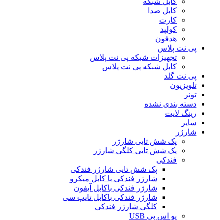
کابل شبکه
کابل صدا
کارت
کولپد
هدفون
پی نت پلاس
تجهیزات شبکه پی نت پلاس
کابل شبکه پی نت پلاس
پی نت گلد
تلویزیون
تونر
دسته بندی نشده
رینگ لایت
سایر
شارژر
پک شش تایی شارژر
پک شش تایی کلگی شارژر
فندکی
پک شش تایی شارژر فندکی
شارژر فندکی با کابل میکرو
شارژر فندکی باکابل آیفون
شارژر فندکی باکابل تایپ سی
کلگی شارژر فندکی
یو اس بی USB