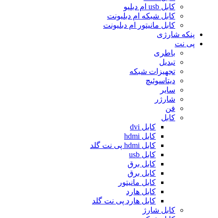
کابل usb ام دبلیو
کابل شبکه ام دبلیونت
کابل مانیتور ام دبلیونت
پنکه شارژی
پی نت
باطری
تبدیل
تجهیزات شبکه
دیتاسوئیچ
سایر
شارژر
فن
کابل
کابل dvi
کابل hdmi
کابل hdmi پی نت گلد
کابل usb
کابل برق
کابل برق
کابل مانیتور
کابل هارد
کابل هارد پی نت گلد
کابل شارژ