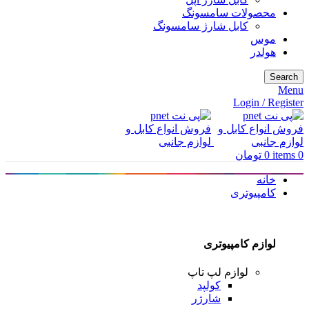
محصولات سامسونگ
کابل شارژ سامسونگ
موس
هولدر
Search
Menu
Login / Register
0
items
0
تومان
خانه
کامپیوتری
لوازم کامپیوتری
لوازم لپ تاپ
کولپد
شارژر