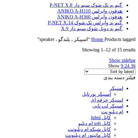
گیم پد تک شوک سیم دار P-NET X.8
هدفون وایرلس ANIKO A-H110
هدفون وایرلس ANIKO A-H360
گیم پد وایرلس تک شوک P-NET X.14
گیم پد دوبل شوک سیم دار X.9
Products tagged “اسپیکر ، بلندگو ، speaker”
Home
Showing 1–12 of 15 results
Show sidebar
Show
9
24
36
فیلتر دسته بندی
اسپیکر
اسپیکر پورتابل
اسپیکر حرفه ای
اسپیکر لپ تاپی
ام دبلیو نت
کابل hdmi
کابل usb ام دبلیو
کابل شبکه ام دبلیونت
کابل مانیتور ام دبلیونت