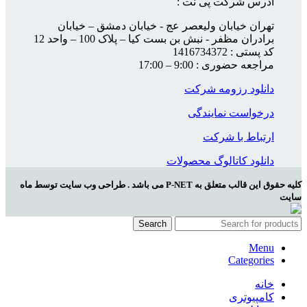
آدرس شرکت پی نت :
تهران خیابان ولیعصر عج - خیابان دمشق – خیابان
برادران مظفر - نبش بن بست کیا – پلاک 100 – واحد 12
کد پستی : 1416734372
مراجعه حضوری : 9:00 – 17:00
دانلود رزومه شرکت
درخواست نمایندگی
ارتباط با شرکت
دانلود کاتالوگ محصولات
کلیه حقوق این قالب متعلق به P-NET می باشد . طراحی وب سایت توسط ماه
سایت
Search
Menu
Categories
خانه
کامپیوتری