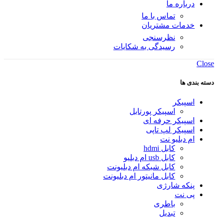
درباره ما
تماس با ما
خدمات مشتریان
نظرسنجی
رسیدگی به شکایات
Close
دسته بندی ها
اسپیکر
اسپیکر پورتابل
اسپیکر حرفه ای
اسپیکر لپ تاپی
ام دبلیو نت
کابل hdmi
کابل usb ام دبلیو
کابل شبکه ام دبلیونت
کابل مانیتور ام دبلیونت
پنکه شارژی
پی نت
باطری
تبدیل