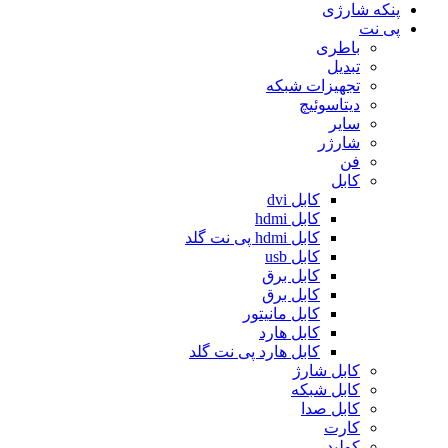
پنکه شارژی
پی نت
باطری
تبدیل
تجهیزات شبکه
دیتاسوئیچ
سایر
شارژر
فن
کابل
کابل dvi
کابل hdmi
کابل hdmi پی نت گلد
کابل usb
کابل برق
کابل برق
کابل مانیتور
کابل هارد
کابل هارد پی نت گلد
کابل شارژ
کابل شبکه
کابل صدا
کارت
کولپد