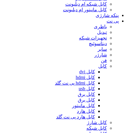
کابل شبکه ام دبلیونت
کابل مانیتور ام دبلیونت
پنکه شارژی
پی نت
باطری
تبدیل
تجهیزات شبکه
دیتاسوئیچ
سایر
شارژر
فن
کابل
کابل dvi
کابل hdmi
کابل hdmi پی نت گلد
کابل usb
کابل برق
کابل برق
کابل مانیتور
کابل هارد
کابل هارد پی نت گلد
کابل شارژ
کابل شبکه