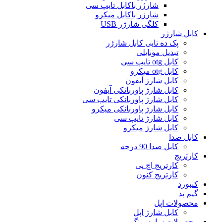
شارژر باکابل تایپ سی
شارژر باکابل میکرو
کلگی شارژر USB
کابل شارژر
پک ده تایی کابل شارژر
تبدیل موبایلی
کابل otg تایپ سی
کابل otg میکرو
کابل شارژ آیفون
کابل شارژ پاوربانکی آیفون
کابل شارژ پاوربانکی تایپ سی
کابل شارژ پاوربانکی میکرو
کابل شارژ تایپ سی
کابل شارژ میکرو
کابل صدا
کابل صدا 90 درجه
کارتریج
کارتریج اچ پی
کارتریج کنون
کیبورد
گیم پد
محصولات اپل
کابل شارژ اپل
محصولات سامسونگ