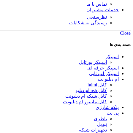
تماس با ما
خدمات مشتریان
نظرسنجی
رسیدگی به شکایات
Close
دسته بندی ها
اسپیکر
اسپیکر پورتابل
اسپیکر حرفه ای
اسپیکر لپ تاپی
ام دبلیو نت
کابل hdmi
کابل usb ام دبلیو
کابل شبکه ام دبلیونت
کابل مانیتور ام دبلیونت
پنکه شارژی
پی نت
باطری
تبدیل
تجهیزات شبکه