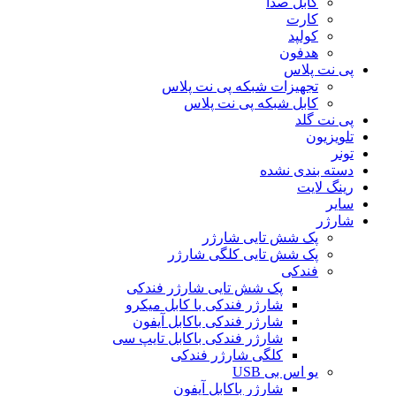
کابل صدا
کارت
کولپد
هدفون
پی نت پلاس
تجهیزات شبکه پی نت پلاس
کابل شبکه پی نت پلاس
پی نت گلد
تلویزیون
تونر
دسته بندی نشده
رینگ لایت
سایر
شارژر
پک شش تایی شارژر
پک شش تایی کلگی شارژر
فندکی
پک شش تایی شارژر فندکی
شارژر فندکی با کابل میکرو
شارژر فندکی باکابل آیفون
شارژر فندکی باکابل تایپ سی
کلگی شارژر فندکی
یو اس بی USB
شارژر باکابل آیفون