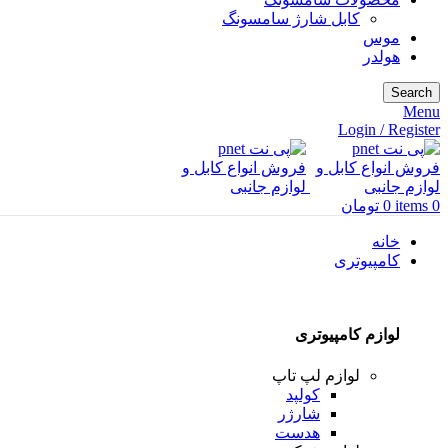
کابل شارژ سامسونگ
موس
هولدر
Search
Menu
Login / Register
0
items
0
تومان
خانه
کامپیوتری
لوازم کامپیوتری
لوازم لپ تاپ
کولپد
شارژر
هدست