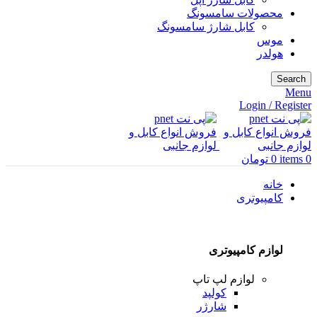
محصولات سامسونگ
کابل شارژ سامسونگ
موس
هولدر
Search
Menu
Login / Register
0
items
0
تومان
خانه
کامپیوتری
لوازم کامپیوتری
لوازم لپ تاپ
کولپد
شارژر