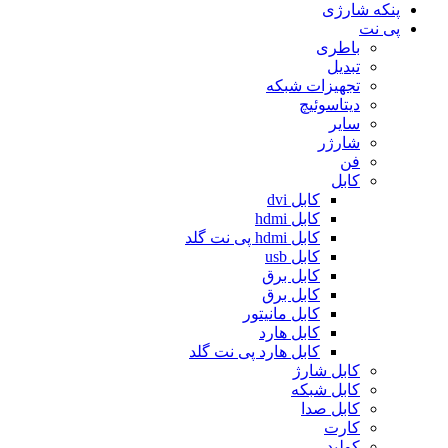
پنکه شارژی
پی نت
باطری
تبدیل
تجهیزات شبکه
دیتاسوئیچ
سایر
شارژر
فن
کابل
کابل dvi
کابل hdmi
کابل hdmi پی نت گلد
کابل usb
کابل برق
کابل برق
کابل مانیتور
کابل هارد
کابل هارد پی نت گلد
کابل شارژ
کابل شبکه
کابل صدا
کارت
کولپد