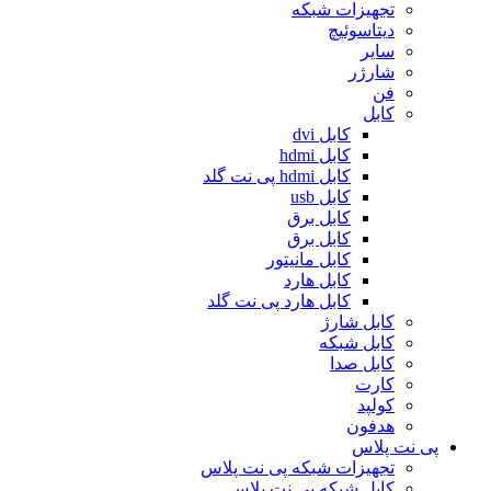
تجهیزات شبکه
دیتاسوئیچ
سایر
شارژر
فن
کابل
کابل dvi
کابل hdmi
کابل hdmi پی نت گلد
کابل usb
کابل برق
کابل برق
کابل مانیتور
کابل هارد
کابل هارد پی نت گلد
کابل شارژ
کابل شبکه
کابل صدا
کارت
کولپد
هدفون
پی نت پلاس
تجهیزات شبکه پی نت پلاس
کابل شبکه پی نت پلاس