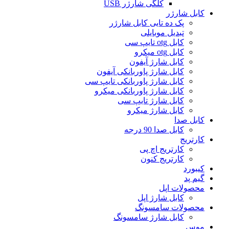
کلگی شارژر USB
کابل شارژر
پک ده تایی کابل شارژر
تبدیل موبایلی
کابل otg تایپ سی
کابل otg میکرو
کابل شارژ آیفون
کابل شارژ پاوربانکی آیفون
کابل شارژ پاوربانکی تایپ سی
کابل شارژ پاوربانکی میکرو
کابل شارژ تایپ سی
کابل شارژ میکرو
کابل صدا
کابل صدا 90 درجه
کارتریج
کارتریج اچ پی
کارتریج کنون
کیبورد
گیم پد
محصولات اپل
کابل شارژ اپل
محصولات سامسونگ
کابل شارژ سامسونگ
موس