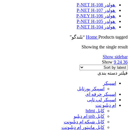
هولدر P-NET H-108
هولدر P-NET H-107
هولدر P-NEY H-106
هولدر P-NET H-105
هولدر P-NET H-104
Products tagged “بلندگو”
Home
Showing the single result
Show sidebar
Show
9
24
36
فیلتر دسته بندی
اسپیکر
اسپیکر پورتابل
اسپیکر حرفه ای
اسپیکر لپ تاپی
ام دبلیو نت
کابل hdmi
کابل usb ام دبلیو
کابل شبکه ام دبلیونت
کابل مانیتور ام دبلیونت