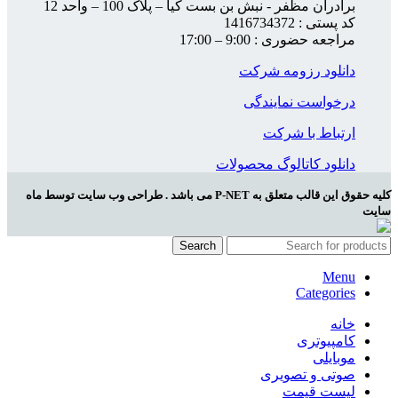
برادران مظفر - نبش بن بست کیا – پلاک 100 – واحد 12
کد پستی : 1416734372
مراجعه حضوری : 9:00 – 17:00
دانلود رزومه شرکت
درخواست نمایندگی
ارتباط با شرکت
دانلود کاتالوگ محصولات
کلیه حقوق این قالب متعلق به P-NET می باشد . طراحی وب سایت توسط ماه
سایت
Search
Menu
Categories
خانه
کامپیوتری
موبایلی
صوتی و تصویری
لیست قیمت