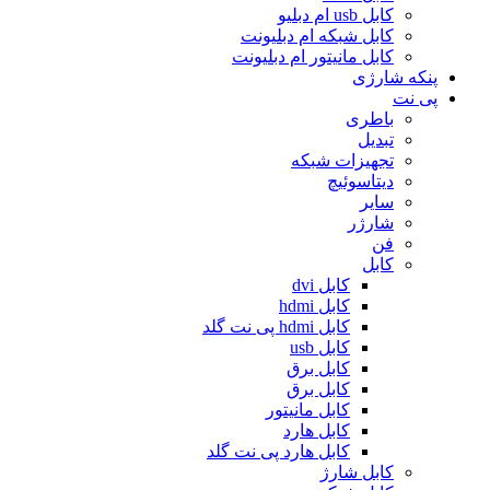
کابل usb ام دبلیو
کابل شبکه ام دبلیونت
کابل مانیتور ام دبلیونت
پنکه شارژی
پی نت
باطری
تبدیل
تجهیزات شبکه
دیتاسوئیچ
سایر
شارژر
فن
کابل
کابل dvi
کابل hdmi
کابل hdmi پی نت گلد
کابل usb
کابل برق
کابل برق
کابل مانیتور
کابل هارد
کابل هارد پی نت گلد
کابل شارژ