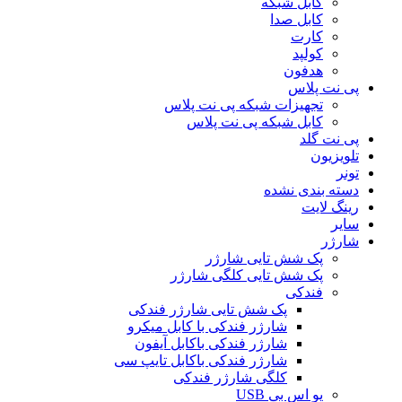
کابل شبکه
کابل صدا
کارت
کولپد
هدفون
پی نت پلاس
تجهیزات شبکه پی نت پلاس
کابل شبکه پی نت پلاس
پی نت گلد
تلویزیون
تونر
دسته بندی نشده
رینگ لایت
سایر
شارژر
پک شش تایی شارژر
پک شش تایی کلگی شارژر
فندکی
پک شش تایی شارژر فندکی
شارژر فندکی با کابل میکرو
شارژر فندکی باکابل آیفون
شارژر فندکی باکابل تایپ سی
کلگی شارژر فندکی
یو اس بی USB