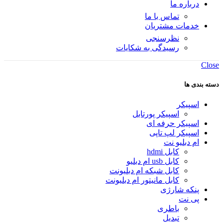
درباره ما
تماس با ما
خدمات مشتریان
نظرسنجی
رسیدگی به شکایات
Close
دسته بندی ها
اسپیکر
اسپیکر پورتابل
اسپیکر حرفه ای
اسپیکر لپ تاپی
ام دبلیو نت
کابل hdmi
کابل usb ام دبلیو
کابل شبکه ام دبلیونت
کابل مانیتور ام دبلیونت
پنکه شارژی
پی نت
باطری
تبدیل