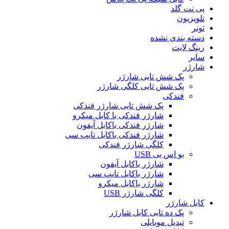
پی نت گلد
تلویزیون
تونر
دسته بندی نشده
رینگ لایت
سایر
شارژر
پک شش تایی شارژر
پک شش تایی کلگی شارژر
فندکی
پک شش تایی شارژر فندکی
شارژر فندکی با کابل میکرو
شارژر فندکی باکابل آیفون
شارژر فندکی باکابل تایپ سی
کلگی شارژر فندکی
یو اس بی USB
شارژر باکابل آیفون
شارژر باکابل تایپ سی
شارژر باکابل میکرو
کلگی شارژر USB
کابل شارژر
پک ده تایی کابل شارژر
تبدیل موبایلی