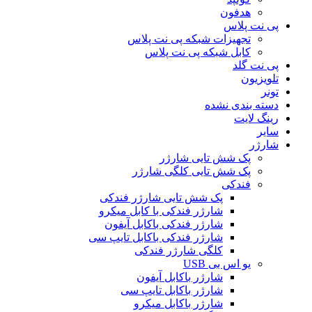
هدفون
پی نت پلاس
تجهیزات شبکه پی نت پلاس
کابل شبکه پی نت پلاس
پی نت گلد
تلویزیون
تونر
دسته بندی نشده
رینگ لایت
سایر
شارژر
پک شش تایی شارژر
پک شش تایی کلگی شارژر
فندکی
پک شش تایی شارژر فندکی
شارژر فندکی با کابل میکرو
شارژر فندکی باکابل آیفون
شارژر فندکی باکابل تایپ سی
کلگی شارژر فندکی
یو اس بی USB
شارژر باکابل آیفون
شارژر باکابل تایپ سی
شارژر باکابل میکرو