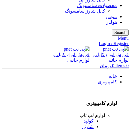
محصولات سامسونگ
کابل شارژ سامسونگ
موس
هولدر
Search
Menu
Login / Register
0
items
0
تومان
خانه
کامپیوتری
لوازم کامپیوتری
لوازم لپ تاپ
کولپد
شارژر