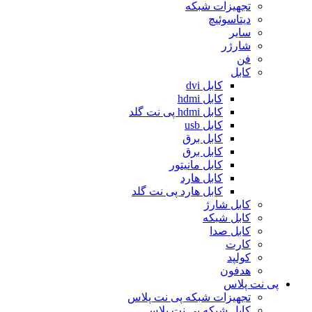
تجهیزات شبکه
دیتاسوئیچ
سایر
شارژر
فن
کابل
کابل dvi
کابل hdmi
کابل hdmi پی نت گلد
کابل usb
کابل برق
کابل برق
کابل مانیتور
کابل هارد
کابل هارد پی نت گلد
کابل شارژ
کابل شبکه
کابل صدا
کارت
کولپد
هدفون
پی نت پلاس
تجهیزات شبکه پی نت پلاس
کابل شبکه پی نت پلاس