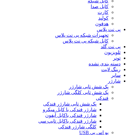
کابل شبکه
کابل صدا
کارت
کولپد
هدفون
پی نت پلاس
تجهیزات شبکه پی نت پلاس
کابل شبکه پی نت پلاس
پی نت گلد
تلویزیون
تونر
دسته بندی نشده
رینگ لایت
سایر
شارژر
پک شش تایی شارژر
پک شش تایی کلگی شارژر
فندکی
پک شش تایی شارژر فندکی
شارژر فندکی با کابل میکرو
شارژر فندکی باکابل آیفون
شارژر فندکی باکابل تایپ سی
کلگی شارژر فندکی
یو اس بی USB