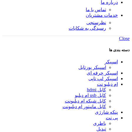
درباره ما
تماس با ما
خدمات مشتریان
نظرسنجی
رسیدگی به شکایات
Close
دسته بندی ها
اسپیکر
اسپیکر پورتابل
اسپیکر حرفه ای
اسپیکر لپ تاپی
ام دبلیو نت
کابل hdmi
کابل usb ام دبلیو
کابل شبکه ام دبلیونت
کابل مانیتور ام دبلیونت
پنکه شارژی
پی نت
باطری
تبدیل