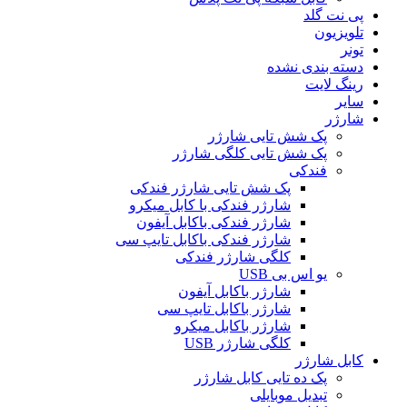
پی نت گلد
تلویزیون
تونر
دسته بندی نشده
رینگ لایت
سایر
شارژر
پک شش تایی شارژر
پک شش تایی کلگی شارژر
فندکی
پک شش تایی شارژر فندکی
شارژر فندکی با کابل میکرو
شارژر فندکی باکابل آیفون
شارژر فندکی باکابل تایپ سی
کلگی شارژر فندکی
یو اس بی USB
شارژر باکابل آیفون
شارژر باکابل تایپ سی
شارژر باکابل میکرو
کلگی شارژر USB
کابل شارژر
پک ده تایی کابل شارژر
تبدیل موبایلی