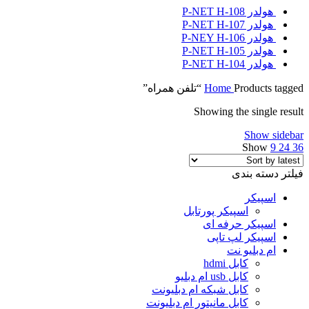
هولدر P-NET H-108
هولدر P-NET H-107
هولدر P-NEY H-106
هولدر P-NET H-105
هولدر P-NET H-104
Products tagged “تلفن همراه”
Home
Showing the single result
Show sidebar
Show
9
24
36
فیلتر دسته بندی
اسپیکر
اسپیکر پورتابل
اسپیکر حرفه ای
اسپیکر لپ تاپی
ام دبلیو نت
کابل hdmi
کابل usb ام دبلیو
کابل شبکه ام دبلیونت
کابل مانیتور ام دبلیونت