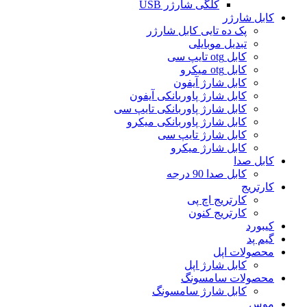
کلگی شارژر USB
کابل شارژر
پک ده تایی کابل شارژر
تبدیل موبایلی
کابل otg تایپ سی
کابل otg میکرو
کابل شارژ آیفون
کابل شارژ پاوربانکی آیفون
کابل شارژ پاوربانکی تایپ سی
کابل شارژ پاوربانکی میکرو
کابل شارژ تایپ سی
کابل شارژ میکرو
کابل صدا
کابل صدا 90 درجه
کارتریج
کارتریج اچ پی
کارتریج کنون
کیبورد
گیم پد
محصولات اپل
کابل شارژ اپل
محصولات سامسونگ
کابل شارژ سامسونگ
موس