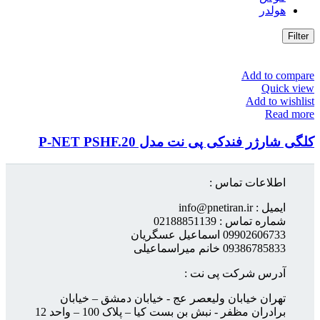
هولدر
Filter
Add to compare
Quick view
Add to wishlist
Read more
کلگی شارژر فندکی پی نت مدل P-NET PSHF.20
اطلاعات تماس :
ایمیل : info@pnetiran.ir
شماره تماس : 02188851139
09902606733 اسماعیل عسگریان
09386785833 خانم میراسماعیلی
آدرس شرکت پی نت :
تهران خیابان ولیعصر عج - خیابان دمشق – خیابان
برادران مظفر - نبش بن بست کیا – پلاک 100 – واحد 12