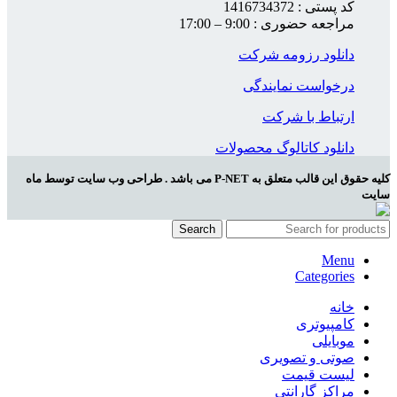
کد پستی : 1416734372
مراجعه حضوری : 9:00 – 17:00
دانلود رزومه شرکت
درخواست نمایندگی
ارتباط با شرکت
دانلود کاتالوگ محصولات
کلیه حقوق این قالب متعلق به P-NET می باشد . طراحی وب سایت توسط ماه
سایت
Search
Menu
Categories
خانه
کامپیوتری
موبایلی
صوتی و تصویری
لیست قیمت
مراکز گارانتی