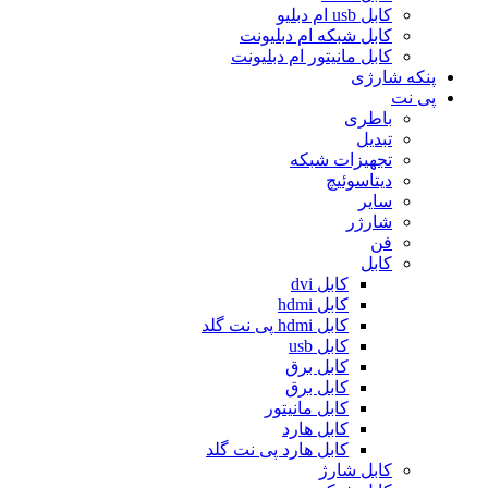
کابل usb ام دبلیو
کابل شبکه ام دبلیونت
کابل مانیتور ام دبلیونت
پنکه شارژی
پی نت
باطری
تبدیل
تجهیزات شبکه
دیتاسوئیچ
سایر
شارژر
فن
کابل
کابل dvi
کابل hdmi
کابل hdmi پی نت گلد
کابل usb
کابل برق
کابل برق
کابل مانیتور
کابل هارد
کابل هارد پی نت گلد
کابل شارژ