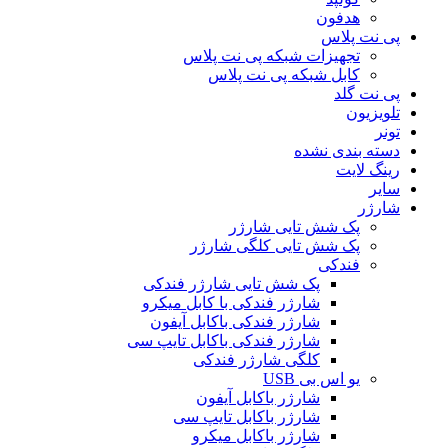
هدفون
پی نت پلاس
تجهیزات شبکه پی نت پلاس
کابل شبکه پی نت پلاس
پی نت گلد
تلویزیون
تونر
دسته بندی نشده
رینگ لایت
سایر
شارژر
پک شش تایی شارژر
پک شش تایی کلگی شارژر
فندکی
پک شش تایی شارژر فندکی
شارژر فندکی با کابل میکرو
شارژر فندکی باکابل آیفون
شارژر فندکی باکابل تایپ سی
کلگی شارژر فندکی
یو اس بی USB
شارژر باکابل آیفون
شارژر باکابل تایپ سی
شارژر باکابل میکرو