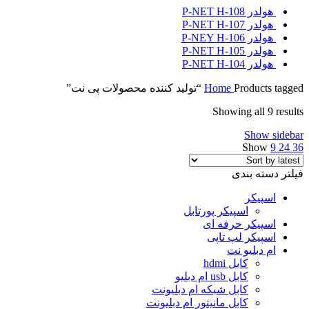
هولدر P-NET H-108
هولدر P-NET H-107
هولدر P-NEY H-106
هولدر P-NET H-105
هولدر P-NET H-104
Products tagged “تولید کننده محصولات پی نت”
Home
Showing all 9 results
Show sidebar
Show
9
24
36
فیلتر دسته بندی
اسپیکر
اسپیکر پورتابل
اسپیکر حرفه ای
اسپیکر لپ تاپی
ام دبلیو نت
کابل hdmi
کابل usb ام دبلیو
کابل شبکه ام دبلیونت
کابل مانیتور ام دبلیونت