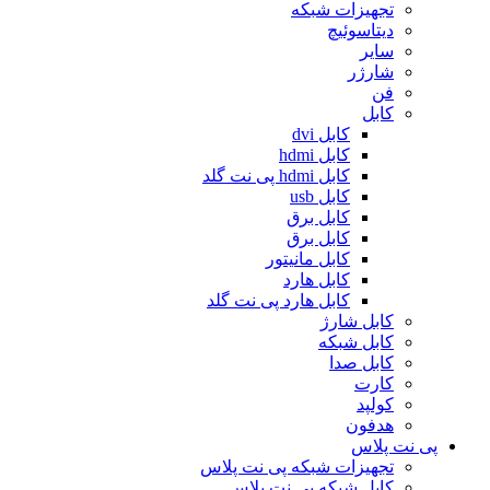
تجهیزات شبکه
دیتاسوئیچ
سایر
شارژر
فن
کابل
کابل dvi
کابل hdmi
کابل hdmi پی نت گلد
کابل usb
کابل برق
کابل برق
کابل مانیتور
کابل هارد
کابل هارد پی نت گلد
کابل شارژ
کابل شبکه
کابل صدا
کارت
کولپد
هدفون
پی نت پلاس
تجهیزات شبکه پی نت پلاس
کابل شبکه پی نت پلاس