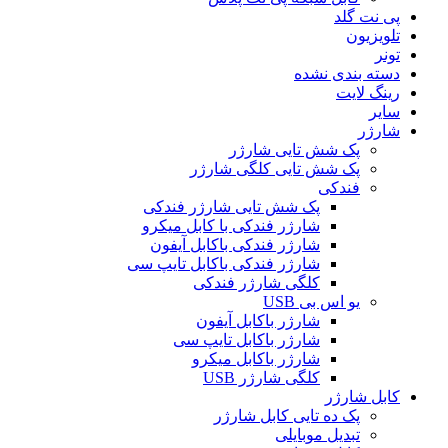
پی نت گلد
تلویزیون
تونر
دسته بندی نشده
رینگ لایت
سایر
شارژر
پک شش تایی شارژر
پک شش تایی کلگی شارژر
فندکی
پک شش تایی شارژر فندکی
شارژر فندکی با کابل میکرو
شارژر فندکی باکابل آیفون
شارژر فندکی باکابل تایپ سی
کلگی شارژر فندکی
یو اس بی USB
شارژر باکابل آیفون
شارژر باکابل تایپ سی
شارژر باکابل میکرو
کلگی شارژر USB
کابل شارژر
پک ده تایی کابل شارژر
تبدیل موبایلی