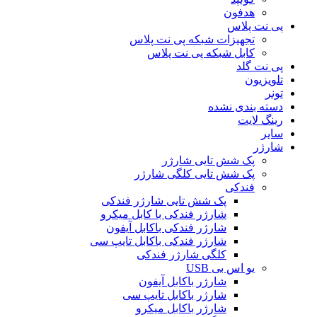
هدفون
پی نت پلاس
تجهیزات شبکه پی نت پلاس
کابل شبکه پی نت پلاس
پی نت گلد
تلویزیون
تونر
دسته بندی نشده
رینگ لایت
سایر
شارژر
پک شش تایی شارژر
پک شش تایی کلگی شارژر
فندکی
پک شش تایی شارژر فندکی
شارژر فندکی با کابل میکرو
شارژر فندکی باکابل آیفون
شارژر فندکی باکابل تایپ سی
کلگی شارژر فندکی
یو اس بی USB
شارژر باکابل آیفون
شارژر باکابل تایپ سی
شارژر باکابل میکرو