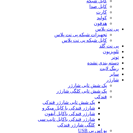
کابل شبکه
کابل صدا
کارت
کولپد
هدفون
پی نت پلاس
تجهیزات شبکه پی نت پلاس
کابل شبکه پی نت پلاس
پی نت گلد
تلویزیون
تونر
دسته بندی نشده
رینگ لایت
سایر
شارژر
پک شش تایی شارژر
پک شش تایی کلگی شارژر
فندکی
پک شش تایی شارژر فندکی
شارژر فندکی با کابل میکرو
شارژر فندکی باکابل آیفون
شارژر فندکی باکابل تایپ سی
کلگی شارژر فندکی
یو اس بی USB