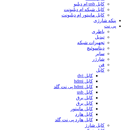
کابل usb ام دبلیو
کابل شبکه ام دبلیونت
کابل مانیتور ام دبلیونت
پنکه شارژی
پی نت
باطری
تبدیل
تجهیزات شبکه
دیتاسوئیچ
سایر
شارژر
فن
کابل
کابل dvi
کابل hdmi
کابل hdmi پی نت گلد
کابل usb
کابل برق
کابل برق
کابل مانیتور
کابل هارد
کابل هارد پی نت گلد
کابل شارژ