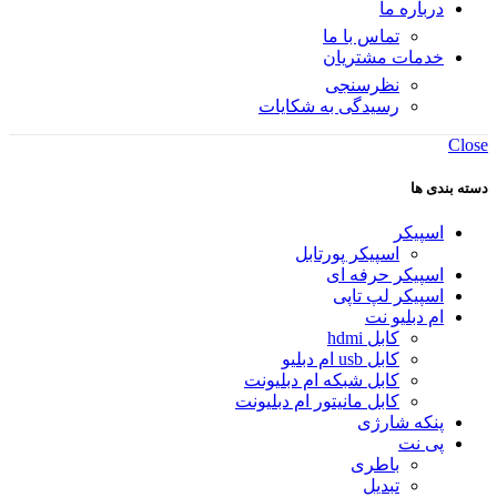
درباره ما
تماس با ما
خدمات مشتریان
نظرسنجی
رسیدگی به شکایات
Close
دسته بندی ها
اسپیکر
اسپیکر پورتابل
اسپیکر حرفه ای
اسپیکر لپ تاپی
ام دبلیو نت
کابل hdmi
کابل usb ام دبلیو
کابل شبکه ام دبلیونت
کابل مانیتور ام دبلیونت
پنکه شارژی
پی نت
باطری
تبدیل