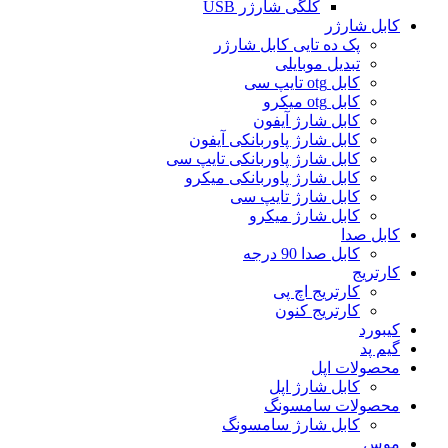
کلگی شارژر USB
کابل شارژر
پک ده تایی کابل شارژر
تبدیل موبایلی
کابل otg تایپ سی
کابل otg میکرو
کابل شارژ آیفون
کابل شارژ پاوربانکی آیفون
کابل شارژ پاوربانکی تایپ سی
کابل شارژ پاوربانکی میکرو
کابل شارژ تایپ سی
کابل شارژ میکرو
کابل صدا
کابل صدا 90 درجه
کارتریج
کارتریج اچ پی
کارتریج کنون
کیبورد
گیم پد
محصولات اپل
کابل شارژ اپل
محصولات سامسونگ
کابل شارژ سامسونگ
موس