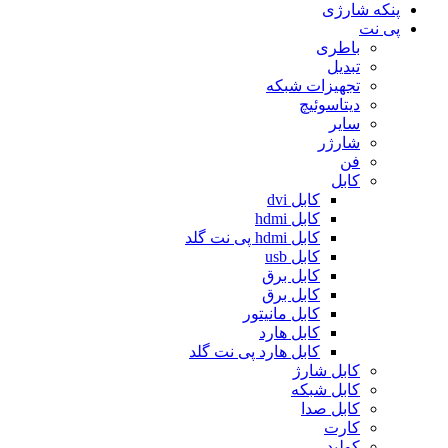
پنکه شارژی
پی نت
باطری
تبدیل
تجهیزات شبکه
دیتاسوئیچ
سایر
شارژر
فن
کابل
کابل dvi
کابل hdmi
کابل hdmi پی نت گلد
کابل usb
کابل برق
کابل برق
کابل مانیتور
کابل هارد
کابل هارد پی نت گلد
کابل شارژ
کابل شبکه
کابل صدا
کارت
کولپد