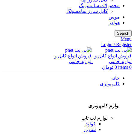
محصولات سامسونگ
کابل شارژ سامسونگ
موس
هولدر
Search
Menu
Login / Register
0
items
0
تومان
خانه
کامپیوتری
لوازم کامپیوتری
لوازم لپ تاپ
کولپد
شارژر