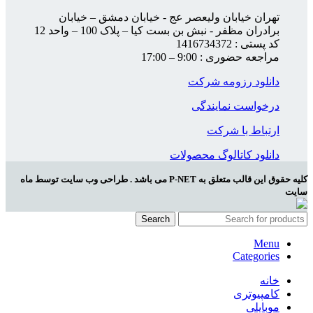
تهران خیابان ولیعصر عج - خیابان دمشق – خیابان
برادران مظفر - نبش بن بست کیا – پلاک 100 – واحد 12
کد پستی : 1416734372
مراجعه حضوری : 9:00 – 17:00
دانلود رزومه شرکت
درخواست نمایندگی
ارتباط با شرکت
دانلود کاتالوگ محصولات
کلیه حقوق این قالب متعلق به P-NET می باشد . طراحی وب سایت توسط ماه
سایت
Search
Menu
Categories
خانه
کامپیوتری
موبایلی