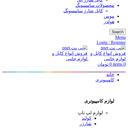
محصولات سامسونگ
کابل شارژ سامسونگ
موس
هولدر
Search
Menu
Login / Register
0
items
0
تومان
خانه
کامپیوتری
لوازم کامپیوتری
لوازم لپ تاپ
کولپد
شارژر