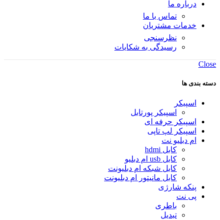
درباره ما
تماس با ما
خدمات مشتریان
نظرسنجی
رسیدگی به شکایات
Close
دسته بندی ها
اسپیکر
اسپیکر پورتابل
اسپیکر حرفه ای
اسپیکر لپ تاپی
ام دبلیو نت
کابل hdmi
کابل usb ام دبلیو
کابل شبکه ام دبلیونت
کابل مانیتور ام دبلیونت
پنکه شارژی
پی نت
باطری
تبدیل