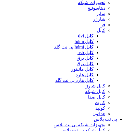
تجهیزات شبکه
دیتاسوئیچ
سایر
شارژر
فن
کابل
کابل dvi
کابل hdmi
کابل hdmi پی نت گلد
کابل usb
کابل برق
کابل برق
کابل مانیتور
کابل هارد
کابل هارد پی نت گلد
کابل شارژ
کابل شبکه
کابل صدا
کارت
کولپد
هدفون
پی نت پلاس
تجهیزات شبکه پی نت پلاس
کابل شبکه پی نت پلاس