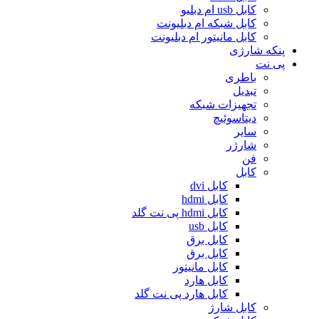
کابل usb ام دبلیو
کابل شبکه ام دبلیونت
کابل مانیتور ام دبلیونت
پنکه شارژی
پی نت
باطری
تبدیل
تجهیزات شبکه
دیتاسوئیچ
سایر
شارژر
فن
کابل
کابل dvi
کابل hdmi
کابل hdmi پی نت گلد
کابل usb
کابل برق
کابل برق
کابل مانیتور
کابل هارد
کابل هارد پی نت گلد
کابل شارژ