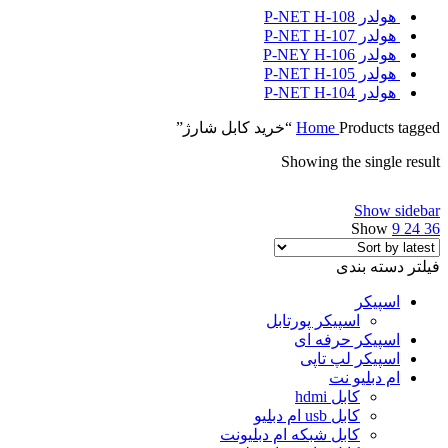
هولدر P-NET H-108
هولدر P-NET H-107
هولدر P-NEY H-106
هولدر P-NET H-105
هولدر P-NET H-104
Products tagged “خرید کابل شارژ”
Home
Showing the single result
Show sidebar
Show
9
24
36
فیلتر دسته بندی
اسپیکر
اسپیکر پورتابل
اسپیکر حرفه ای
اسپیکر لپ تاپی
ام دبلیو نت
کابل hdmi
کابل usb ام دبلیو
کابل شبکه ام دبلیونت