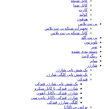
کابل شبکه
کابل صدا
کارت
کولپد
هدفون
پی نت پلاس
تجهیزات شبکه پی نت پلاس
کابل شبکه پی نت پلاس
پی نت گلد
تلویزیون
تونر
دسته بندی نشده
رینگ لایت
سایر
شارژر
پک شش تایی شارژر
پک شش تایی کلگی شارژر
فندکی
پک شش تایی شارژر فندکی
شارژر فندکی با کابل میکرو
شارژر فندکی باکابل آیفون
شارژر فندکی باکابل تایپ سی
کلگی شارژر فندکی
یو اس بی USB