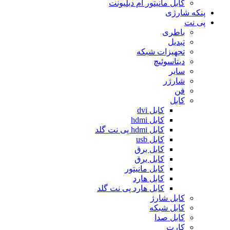
کابل مانیتور ام دبلیونت
پنکه شارژی
پی نت
باطری
تبدیل
تجهیزات شبکه
دیتاسوئیچ
سایر
شارژر
فن
کابل
کابل dvi
کابل hdmi
کابل hdmi پی نت گلد
کابل usb
کابل برق
کابل برق
کابل مانیتور
کابل هارد
کابل هارد پی نت گلد
کابل شارژ
کابل شبکه
کابل صدا
کارت