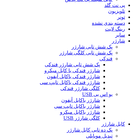
پی نت گلد
تلویزیون
تونر
دسته بندی نشده
رینگ لایت
سایر
شارژر
پک شش تایی شارژر
پک شش تایی کلگی شارژر
فندکی
پک شش تایی شارژر فندکی
شارژر فندکی با کابل میکرو
شارژر فندکی باکابل آیفون
شارژر فندکی باکابل تایپ سی
کلگی شارژر فندکی
یو اس بی USB
شارژر باکابل آیفون
شارژر باکابل تایپ سی
شارژر باکابل میکرو
کلگی شارژر USB
کابل شارژر
پک ده تایی کابل شارژر
تبدیل موبایلی