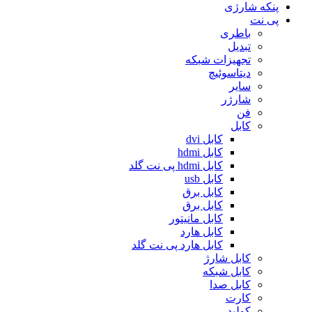
پنکه شارژی
پی نت
باطری
تبدیل
تجهیزات شبکه
دیتاسوئیچ
سایر
شارژر
فن
کابل
کابل dvi
کابل hdmi
کابل hdmi پی نت گلد
کابل usb
کابل برق
کابل برق
کابل مانیتور
کابل هارد
کابل هارد پی نت گلد
کابل شارژ
کابل شبکه
کابل صدا
کارت
کولپد