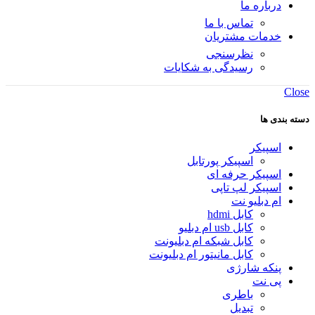
درباره ما
تماس با ما
خدمات مشتریان
نظرسنجی
رسیدگی به شکایات
Close
دسته بندی ها
اسپیکر
اسپیکر پورتابل
اسپیکر حرفه ای
اسپیکر لپ تاپی
ام دبلیو نت
کابل hdmi
کابل usb ام دبلیو
کابل شبکه ام دبلیونت
کابل مانیتور ام دبلیونت
پنکه شارژی
پی نت
باطری
تبدیل