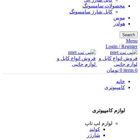
محصولات سامسونگ
کابل شارژ سامسونگ
موس
هولدر
Search
Menu
Login / Register
0
items
0
تومان
خانه
کامپیوتری
لوازم کامپیوتری
لوازم لپ تاپ
کولپد
شارژر