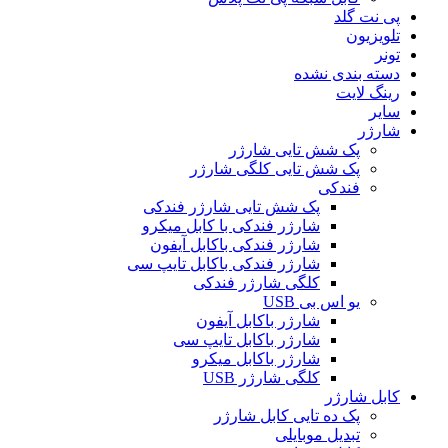
پی نت گلد
تلویزیون
تونر
دسته بندی نشده
رینگ لایت
سایر
شارژر
پک شش تایی شارژر
پک شش تایی کلگی شارژر
فندکی
پک شش تایی شارژر فندکی
شارژر فندکی با کابل میکرو
شارژر فندکی باکابل آیفون
شارژر فندکی باکابل تایپ سی
کلگی شارژر فندکی
یو اس بی USB
شارژر باکابل آیفون
شارژر باکابل تایپ سی
شارژر باکابل میکرو
کلگی شارژر USB
کابل شارژر
پک ده تایی کابل شارژر
تبدیل موبایلی