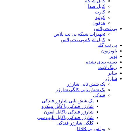
کابل شبکه
کابل صدا
کارت
کولپد
هدفون
پی نت پلاس
تجهیزات شبکه پی نت پلاس
کابل شبکه پی نت پلاس
پی نت گلد
تلویزیون
تونر
دسته بندی نشده
رینگ لایت
سایر
شارژر
پک شش تایی شارژر
پک شش تایی کلگی شارژر
فندکی
پک شش تایی شارژر فندکی
شارژر فندکی با کابل میکرو
شارژر فندکی باکابل آیفون
شارژر فندکی باکابل تایپ سی
کلگی شارژر فندکی
یو اس بی USB