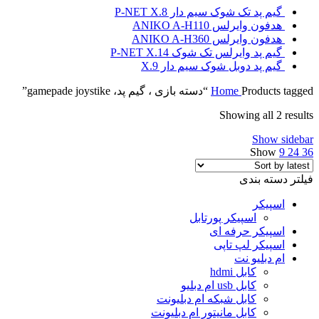
گیم پد تک شوک سیم دار P-NET X.8
هدفون وایرلس ANIKO A-H110
هدفون وایرلس ANIKO A-H360
گیم پد وایرلس تک شوک P-NET X.14
گیم پد دوبل شوک سیم دار X.9
Products tagged “دسته بازی ، گیم پد، gamepade joystike”
Home
Showing all 2 results
Show sidebar
Show
9
24
36
فیلتر دسته بندی
اسپیکر
اسپیکر پورتابل
اسپیکر حرفه ای
اسپیکر لپ تاپی
ام دبلیو نت
کابل hdmi
کابل usb ام دبلیو
کابل شبکه ام دبلیونت
کابل مانیتور ام دبلیونت