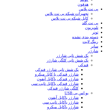
هدفون
پی نت پلاس
تجهیزات شبکه پی نت پلاس
کابل شبکه پی نت پلاس
پی نت گلد
تلویزیون
تونر
دسته بندی نشده
رینگ لایت
سایر
شارژر
پک شش تایی شارژر
پک شش تایی کلگی شارژر
فندکی
پک شش تایی شارژر فندکی
شارژر فندکی با کابل میکرو
شارژر فندکی باکابل آیفون
شارژر فندکی باکابل تایپ سی
کلگی شارژر فندکی
یو اس بی USB
شارژر باکابل آیفون
شارژر باکابل تایپ سی
شارژر باکابل میکرو