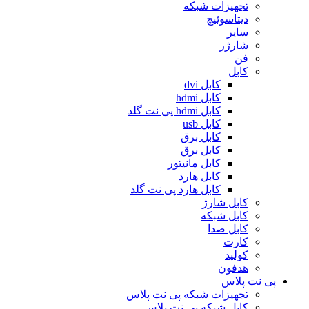
تجهیزات شبکه
دیتاسوئیچ
سایر
شارژر
فن
کابل
کابل dvi
کابل hdmi
کابل hdmi پی نت گلد
کابل usb
کابل برق
کابل برق
کابل مانیتور
کابل هارد
کابل هارد پی نت گلد
کابل شارژ
کابل شبکه
کابل صدا
کارت
کولپد
هدفون
پی نت پلاس
تجهیزات شبکه پی نت پلاس
کابل شبکه پی نت پلاس