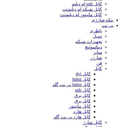
کابل usb ام دبلیو
کابل شبکه ام دبلیونت
کابل مانیتور ام دبلیونت
پنکه شارژی
پی نت
باطری
تبدیل
تجهیزات شبکه
دیتاسوئیچ
سایر
شارژر
فن
کابل
کابل dvi
کابل hdmi
کابل hdmi پی نت گلد
کابل usb
کابل برق
کابل برق
کابل مانیتور
کابل هارد
کابل هارد پی نت گلد
کابل شارژ