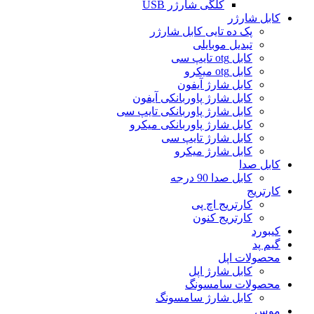
کلگی شارژر USB
کابل شارژر
پک ده تایی کابل شارژر
تبدیل موبایلی
کابل otg تایپ سی
کابل otg میکرو
کابل شارژ آیفون
کابل شارژ پاوربانکی آیفون
کابل شارژ پاوربانکی تایپ سی
کابل شارژ پاوربانکی میکرو
کابل شارژ تایپ سی
کابل شارژ میکرو
کابل صدا
کابل صدا 90 درجه
کارتریج
کارتریج اچ پی
کارتریج کنون
کیبورد
گیم پد
محصولات اپل
کابل شارژ اپل
محصولات سامسونگ
کابل شارژ سامسونگ
موس