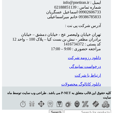
ایمیل : info@pnetiran.ir
شماره تماس : 02188851139
09902606733 اسماعیل عسگریان
09386785833 خانم میراسماعیلی
آدرس شرکت پی نت :
تهران خیابان ولیعصر عج - خیابان دمشق – خیابان
برادران مظفر - نبش بن بست کیا – پلاک 100 – واحد 12
کد پستی : 1416734372
مراجعه حضوری : 9:00 – 17:00
دانلود رزومه شرکت
درخواست نمایندگی
ارتباط با شرکت
دانلود کاتالوگ محصولات
کلیه حقوق این قالب متعلق به P-NET می باشد . طراحی وب سایت توسط ماه
سایت
Search