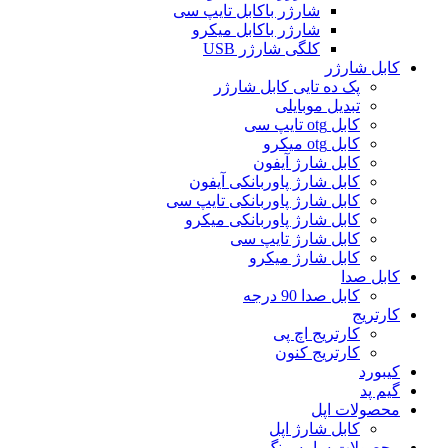
شارژر باکابل تایپ سی
شارژر باکابل میکرو
کلگی شارژر USB
کابل شارژر
پک ده تایی کابل شارژر
تبدیل موبایلی
کابل otg تایپ سی
کابل otg میکرو
کابل شارژ آیفون
کابل شارژ پاوربانکی آیفون
کابل شارژ پاوربانکی تایپ سی
کابل شارژ پاوربانکی میکرو
کابل شارژ تایپ سی
کابل شارژ میکرو
کابل صدا
کابل صدا 90 درجه
کارتریج
کارتریج اچ پی
کارتریج کنون
کیبورد
گیم پد
محصولات اپل
کابل شارژ اپل
محصولات سامسونگ