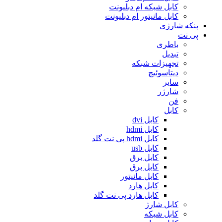
کابل شبکه ام دبلیونت
کابل مانیتور ام دبلیونت
پنکه شارژی
پی نت
باطری
تبدیل
تجهیزات شبکه
دیتاسوئیچ
سایر
شارژر
فن
کابل
کابل dvi
کابل hdmi
کابل hdmi پی نت گلد
کابل usb
کابل برق
کابل برق
کابل مانیتور
کابل هارد
کابل هارد پی نت گلد
کابل شارژ
کابل شبکه