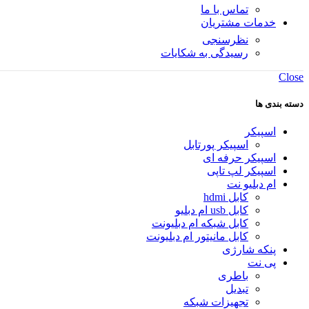
تماس با ما
خدمات مشتریان
نظرسنجی
رسیدگی به شکایات
Close
دسته بندی ها
اسپیکر
اسپیکر پورتابل
اسپیکر حرفه ای
اسپیکر لپ تاپی
ام دبلیو نت
کابل hdmi
کابل usb ام دبلیو
کابل شبکه ام دبلیونت
کابل مانیتور ام دبلیونت
پنکه شارژی
پی نت
باطری
تبدیل
تجهیزات شبکه