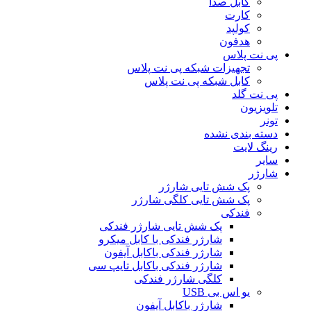
کابل صدا
کارت
کولپد
هدفون
پی نت پلاس
تجهیزات شبکه پی نت پلاس
کابل شبکه پی نت پلاس
پی نت گلد
تلویزیون
تونر
دسته بندی نشده
رینگ لایت
سایر
شارژر
پک شش تایی شارژر
پک شش تایی کلگی شارژر
فندکی
پک شش تایی شارژر فندکی
شارژر فندکی با کابل میکرو
شارژر فندکی باکابل آیفون
شارژر فندکی باکابل تایپ سی
کلگی شارژر فندکی
یو اس بی USB
شارژر باکابل آیفون