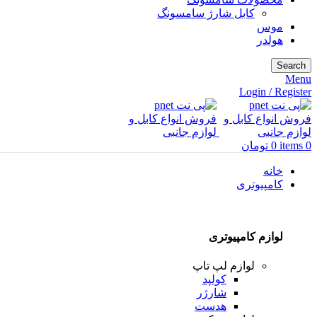
کابل شارژ سامسونگ
موس
هولدر
Search
Menu
Login / Register
0
items
0
تومان
خانه
کامپیوتری
لوازم کامپیوتری
لوازم لپ تاپ
کولپد
شارژر
هدست