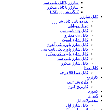
شارژر باکابل تایپ سی
شارژر باکابل میکرو
کلگی شارژر USB
کابل شارژر
پک ده تایی کابل شارژر
تبدیل موبایلی
کابل otg تایپ سی
کابل otg میکرو
کابل شارژ آیفون
کابل شارژ پاوربانکی آیفون
کابل شارژ پاوربانکی تایپ سی
کابل شارژ پاوربانکی میکرو
کابل شارژ تایپ سی
کابل شارژ میکرو
کابل صدا
کابل صدا 90 درجه
کارتریج
کارتریج اچ پی
کارتریج کنون
کیبورد
گیم پد
محصولات اپل
کابل شارژ اپل
محصولات سامسونگ