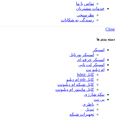
تماس با ما
خدمات مشتریان
نظرسنجی
رسیدگی به شکایات
Close
دسته بندی ها
اسپیکر
اسپیکر پورتابل
اسپیکر حرفه ای
اسپیکر لپ تاپی
ام دبلیو نت
کابل hdmi
کابل usb ام دبلیو
کابل شبکه ام دبلیونت
کابل مانیتور ام دبلیونت
پنکه شارژی
پی نت
باطری
تبدیل
تجهیزات شبکه