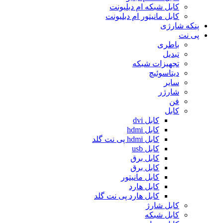
کابل شبکه ام دبلیونت
کابل مانیتور ام دبلیونت
پنکه شارژی
پی نت
باطری
تبدیل
تجهیزات شبکه
دیتاسوئیچ
سایر
شارژر
فن
کابل
کابل dvi
کابل hdmi
کابل hdmi پی نت گلد
کابل usb
کابل برق
کابل برق
کابل مانیتور
کابل هارد
کابل هارد پی نت گلد
کابل شارژ
کابل شبکه