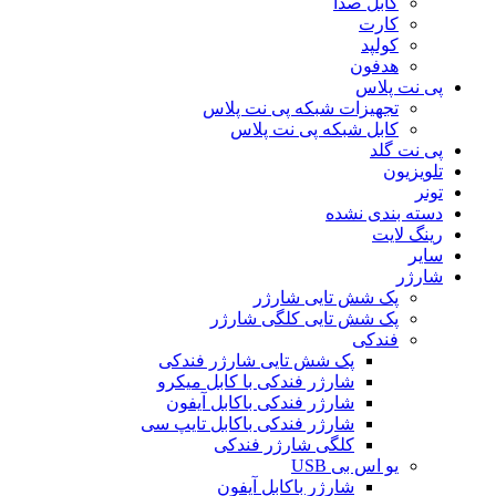
کابل صدا
کارت
کولپد
هدفون
پی نت پلاس
تجهیزات شبکه پی نت پلاس
کابل شبکه پی نت پلاس
پی نت گلد
تلویزیون
تونر
دسته بندی نشده
رینگ لایت
سایر
شارژر
پک شش تایی شارژر
پک شش تایی کلگی شارژر
فندکی
پک شش تایی شارژر فندکی
شارژر فندکی با کابل میکرو
شارژر فندکی باکابل آیفون
شارژر فندکی باکابل تایپ سی
کلگی شارژر فندکی
یو اس بی USB
شارژر باکابل آیفون