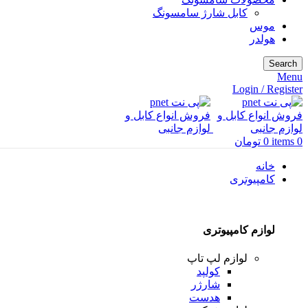
کابل شارژ سامسونگ
موس
هولدر
Search
Menu
Login / Register
0
items
0
تومان
خانه
کامپیوتری
لوازم کامپیوتری
لوازم لپ تاپ
کولپد
شارژر
هدست