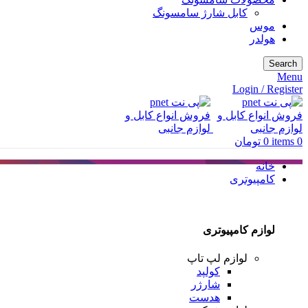
کابل شارژ سامسونگ
موس
هولدر
Search
Menu
Login / Register
0
items
0
تومان
خانه
کامپیوتری
لوازم کامپیوتری
لوازم لپ تاپ
کولپد
شارژر
هدست