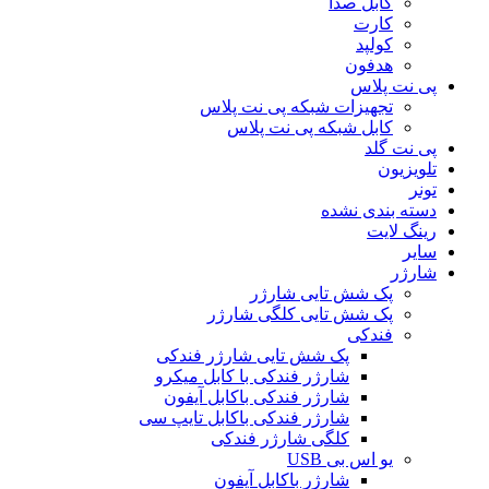
کابل صدا
کارت
کولپد
هدفون
پی نت پلاس
تجهیزات شبکه پی نت پلاس
کابل شبکه پی نت پلاس
پی نت گلد
تلویزیون
تونر
دسته بندی نشده
رینگ لایت
سایر
شارژر
پک شش تایی شارژر
پک شش تایی کلگی شارژر
فندکی
پک شش تایی شارژر فندکی
شارژر فندکی با کابل میکرو
شارژر فندکی باکابل آیفون
شارژر فندکی باکابل تایپ سی
کلگی شارژر فندکی
یو اس بی USB
شارژر باکابل آیفون