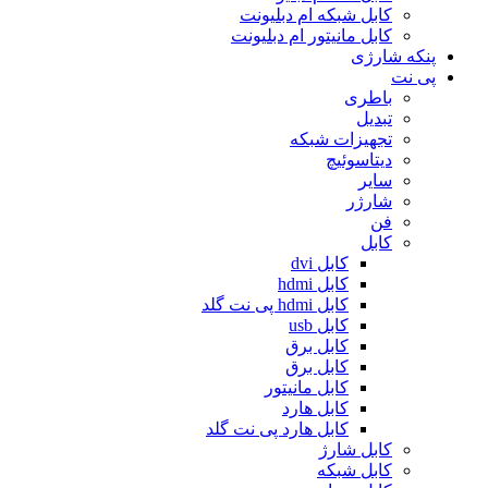
کابل شبکه ام دبلیونت
کابل مانیتور ام دبلیونت
پنکه شارژی
پی نت
باطری
تبدیل
تجهیزات شبکه
دیتاسوئیچ
سایر
شارژر
فن
کابل
کابل dvi
کابل hdmi
کابل hdmi پی نت گلد
کابل usb
کابل برق
کابل برق
کابل مانیتور
کابل هارد
کابل هارد پی نت گلد
کابل شارژ
کابل شبکه