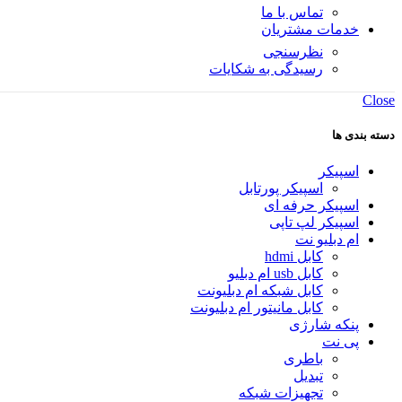
تماس با ما
خدمات مشتریان
نظرسنجی
رسیدگی به شکایات
Close
دسته بندی ها
اسپیکر
اسپیکر پورتابل
اسپیکر حرفه ای
اسپیکر لپ تاپی
ام دبلیو نت
کابل hdmi
کابل usb ام دبلیو
کابل شبکه ام دبلیونت
کابل مانیتور ام دبلیونت
پنکه شارژی
پی نت
باطری
تبدیل
تجهیزات شبکه