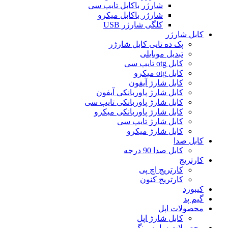
شارژر باکابل تایپ سی
شارژر باکابل میکرو
کلگی شارژر USB
کابل شارژر
پک ده تایی کابل شارژر
تبدیل موبایلی
کابل otg تایپ سی
کابل otg میکرو
کابل شارژ آیفون
کابل شارژ پاوربانکی آیفون
کابل شارژ پاوربانکی تایپ سی
کابل شارژ پاوربانکی میکرو
کابل شارژ تایپ سی
کابل شارژ میکرو
کابل صدا
کابل صدا 90 درجه
کارتریج
کارتریج اچ پی
کارتریج کنون
کیبورد
گیم پد
محصولات اپل
کابل شارژ اپل
محصولات سامسونگ