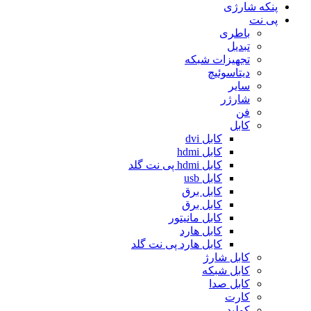
پنکه شارژی
پی نت
باطری
تبدیل
تجهیزات شبکه
دیتاسوئیچ
سایر
شارژر
فن
کابل
کابل dvi
کابل hdmi
کابل hdmi پی نت گلد
کابل usb
کابل برق
کابل برق
کابل مانیتور
کابل هارد
کابل هارد پی نت گلد
کابل شارژ
کابل شبکه
کابل صدا
کارت
کولپد