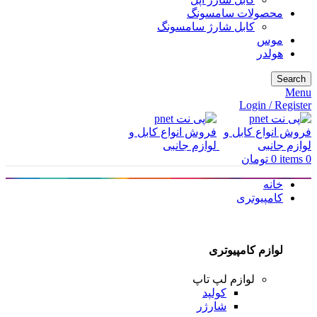
محصولات سامسونگ
کابل شارژ سامسونگ
موس
هولدر
Search
Menu
Login / Register
0
items
0
تومان
خانه
کامپیوتری
لوازم کامپیوتری
لوازم لپ تاپ
کولپد
شارژر