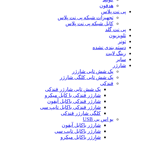
هدفون
پی نت پلاس
تجهیزات شبکه پی نت پلاس
کابل شبکه پی نت پلاس
پی نت گلد
تلویزیون
تونر
دسته بندی نشده
رینگ لایت
سایر
شارژر
پک شش تایی شارژر
پک شش تایی کلگی شارژر
فندکی
پک شش تایی شارژر فندکی
شارژر فندکی با کابل میکرو
شارژر فندکی باکابل آیفون
شارژر فندکی باکابل تایپ سی
کلگی شارژر فندکی
یو اس بی USB
شارژر باکابل آیفون
شارژر باکابل تایپ سی
شارژر باکابل میکرو