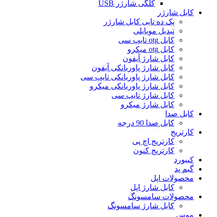
کلگی شارژر USB
کابل شارژر
پک ده تایی کابل شارژر
تبدیل موبایلی
کابل otg تایپ سی
کابل otg میکرو
کابل شارژ آیفون
کابل شارژ پاوربانکی آیفون
کابل شارژ پاوربانکی تایپ سی
کابل شارژ پاوربانکی میکرو
کابل شارژ تایپ سی
کابل شارژ میکرو
کابل صدا
کابل صدا 90 درجه
کارتریج
کارتریج اچ پی
کارتریج کنون
کیبورد
گیم پد
محصولات اپل
کابل شارژ اپل
محصولات سامسونگ
کابل شارژ سامسونگ
موس