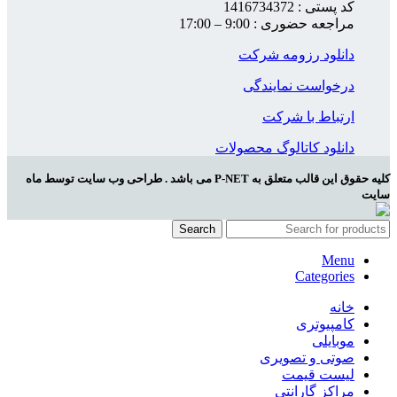
کد پستی : 1416734372
مراجعه حضوری : 9:00 – 17:00
دانلود رزومه شرکت
درخواست نمایندگی
ارتباط با شرکت
دانلود کاتالوگ محصولات
کلیه حقوق این قالب متعلق به P-NET می باشد . طراحی وب سایت توسط ماه
سایت
Search
Menu
Categories
خانه
کامپیوتری
موبایلی
صوتی و تصویری
لیست قیمت
مراکز گارانتی