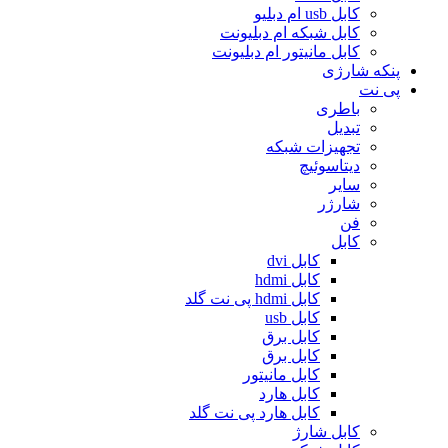
کابل usb ام دبلیو
کابل شبکه ام دبلیونت
کابل مانیتور ام دبلیونت
پنکه شارژی
پی نت
باطری
تبدیل
تجهیزات شبکه
دیتاسوئیچ
سایر
شارژر
فن
کابل
کابل dvi
کابل hdmi
کابل hdmi پی نت گلد
کابل usb
کابل برق
کابل برق
کابل مانیتور
کابل هارد
کابل هارد پی نت گلد
کابل شارژ