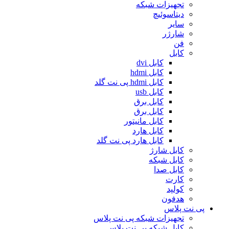
تجهیزات شبکه
دیتاسوئیچ
سایر
شارژر
فن
کابل
کابل dvi
کابل hdmi
کابل hdmi پی نت گلد
کابل usb
کابل برق
کابل برق
کابل مانیتور
کابل هارد
کابل هارد پی نت گلد
کابل شارژ
کابل شبکه
کابل صدا
کارت
کولپد
هدفون
پی نت پلاس
تجهیزات شبکه پی نت پلاس
کابل شبکه پی نت پلاس