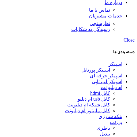
درباره ما
تماس با ما
خدمات مشتریان
نظرسنجی
رسیدگی به شکایات
Close
دسته بندی ها
اسپیکر
اسپیکر پورتابل
اسپیکر حرفه ای
اسپیکر لپ تاپی
ام دبلیو نت
کابل hdmi
کابل usb ام دبلیو
کابل شبکه ام دبلیونت
کابل مانیتور ام دبلیونت
پنکه شارژی
پی نت
باطری
تبدیل