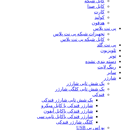
کابل شبکه
کابل صدا
کارت
کولپد
هدفون
پی نت پلاس
تجهیزات شبکه پی نت پلاس
کابل شبکه پی نت پلاس
پی نت گلد
تلویزیون
تونر
دسته بندی نشده
رینگ لایت
سایر
شارژر
پک شش تایی شارژر
پک شش تایی کلگی شارژر
فندکی
پک شش تایی شارژر فندکی
شارژر فندکی با کابل میکرو
شارژر فندکی باکابل آیفون
شارژر فندکی باکابل تایپ سی
کلگی شارژر فندکی
یو اس بی USB