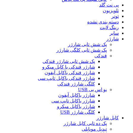
پی نت گلد
تلویزیون
تونر
دسته بندی نشده
رینگ لایت
سایر
شارژر
پک شش تایی شارژر
پک شش تایی کلگی شارژر
فندکی
پک شش تایی شارژر فندکی
شارژر فندکی با کابل میکرو
شارژر فندکی باکابل آیفون
شارژر فندکی باکابل تایپ سی
کلگی شارژر فندکی
یو اس بی USB
شارژر باکابل آیفون
شارژر باکابل تایپ سی
شارژر باکابل میکرو
کلگی شارژر USB
کابل شارژر
پک ده تایی کابل شارژر
تبدیل موبایلی