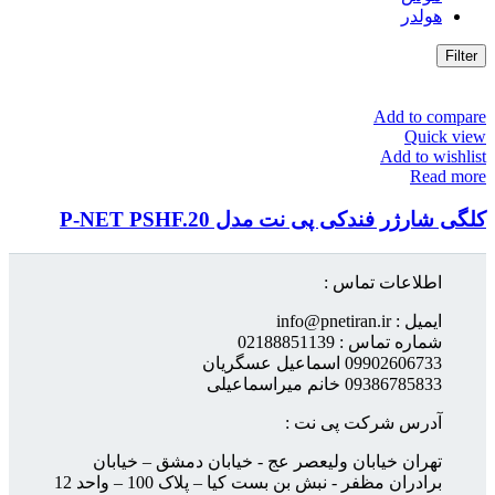
هولدر
Filter
Add to compare
Quick view
Add to wishlist
Read more
کلگی شارژر فندکی پی نت مدل P-NET PSHF.20
اطلاعات تماس :
ایمیل : info@pnetiran.ir
شماره تماس : 02188851139
09902606733 اسماعیل عسگریان
09386785833 خانم میراسماعیلی
آدرس شرکت پی نت :
تهران خیابان ولیعصر عج - خیابان دمشق – خیابان
برادران مظفر - نبش بن بست کیا – پلاک 100 – واحد 12