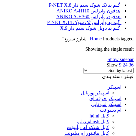
گیم پد تک شوک سیم دار P-NET X.8
هدفون وایرلس ANIKO A-H110
هدفون وایرلس ANIKO A-H360
گیم پد وایرلس تک شوک P-NET X.14
گیم پد دوبل شوک سیم دار X.9
Products tagged “شارژ سریع”
Home
Showing the single result
Show sidebar
Show
9
24
36
فیلتر دسته بندی
اسپیکر
اسپیکر پورتابل
اسپیکر حرفه ای
اسپیکر لپ تاپی
ام دبلیو نت
کابل hdmi
کابل usb ام دبلیو
کابل شبکه ام دبلیونت
کابل مانیتور ام دبلیونت