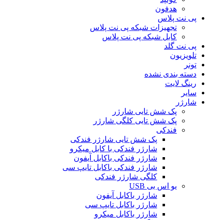
هدفون
پی نت پلاس
تجهیزات شبکه پی نت پلاس
کابل شبکه پی نت پلاس
پی نت گلد
تلویزیون
تونر
دسته بندی نشده
رینگ لایت
سایر
شارژر
پک شش تایی شارژر
پک شش تایی کلگی شارژر
فندکی
پک شش تایی شارژر فندکی
شارژر فندکی با کابل میکرو
شارژر فندکی باکابل آیفون
شارژر فندکی باکابل تایپ سی
کلگی شارژر فندکی
یو اس بی USB
شارژر باکابل آیفون
شارژر باکابل تایپ سی
شارژر باکابل میکرو