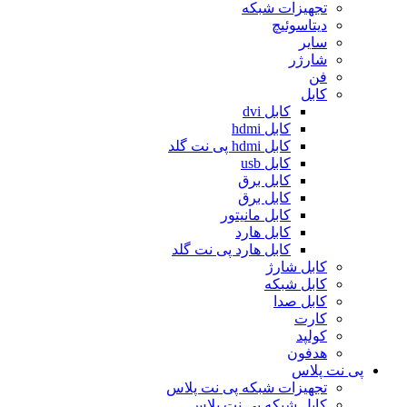
تجهیزات شبکه
دیتاسوئیچ
سایر
شارژر
فن
کابل
کابل dvi
کابل hdmi
کابل hdmi پی نت گلد
کابل usb
کابل برق
کابل برق
کابل مانیتور
کابل هارد
کابل هارد پی نت گلد
کابل شارژ
کابل شبکه
کابل صدا
کارت
کولپد
هدفون
پی نت پلاس
تجهیزات شبکه پی نت پلاس
کابل شبکه پی نت پلاس