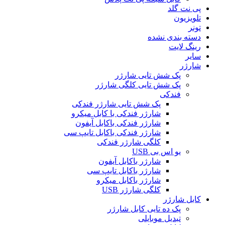
پی نت گلد
تلویزیون
تونر
دسته بندی نشده
رینگ لایت
سایر
شارژر
پک شش تایی شارژر
پک شش تایی کلگی شارژر
فندکی
پک شش تایی شارژر فندکی
شارژر فندکی با کابل میکرو
شارژر فندکی باکابل آیفون
شارژر فندکی باکابل تایپ سی
کلگی شارژر فندکی
یو اس بی USB
شارژر باکابل آیفون
شارژر باکابل تایپ سی
شارژر باکابل میکرو
کلگی شارژر USB
کابل شارژر
پک ده تایی کابل شارژر
تبدیل موبایلی