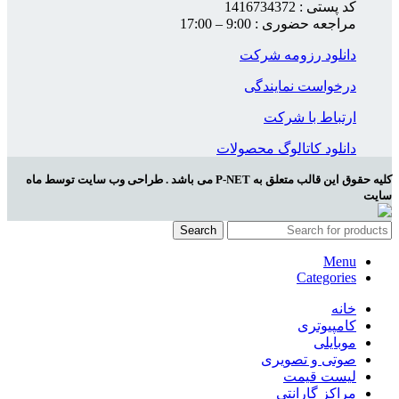
کد پستی : 1416734372
مراجعه حضوری : 9:00 – 17:00
دانلود رزومه شرکت
درخواست نمایندگی
ارتباط با شرکت
دانلود کاتالوگ محصولات
کلیه حقوق این قالب متعلق به P-NET می باشد . طراحی وب سایت توسط ماه
سایت
Search
Menu
Categories
خانه
کامپیوتری
موبایلی
صوتی و تصویری
لیست قیمت
مراکز گارانتی