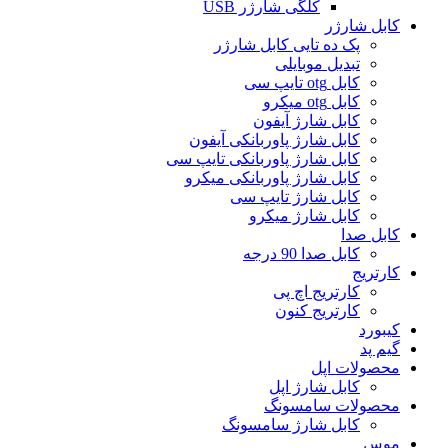
کلگی شارژر USB
کابل شارژر
پک ده تایی کابل شارژر
تبدیل موبایلی
کابل otg تایپ سی
کابل otg میکرو
کابل شارژ آیفون
کابل شارژ پاوربانکی آیفون
کابل شارژ پاوربانکی تایپ سی
کابل شارژ پاوربانکی میکرو
کابل شارژ تایپ سی
کابل شارژ میکرو
کابل صدا
کابل صدا 90 درجه
کارتریج
کارتریج اچ پی
کارتریج کنون
کیبورد
گیم پد
محصولات اپل
کابل شارژ اپل
محصولات سامسونگ
کابل شارژ سامسونگ
موس