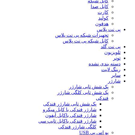
کابل شبکه
کابل صدا
کارت
کولپد
هدفون
پی نت پلاس
تجهیزات شبکه پی نت پلاس
کابل شبکه پی نت پلاس
پی نت گلد
تلویزیون
تونر
دسته بندی نشده
رینگ لایت
سایر
شارژر
پک شش تایی شارژر
پک شش تایی کلگی شارژر
فندکی
پک شش تایی شارژر فندکی
شارژر فندکی با کابل میکرو
شارژر فندکی باکابل آیفون
شارژر فندکی باکابل تایپ سی
کلگی شارژر فندکی
یو اس بی USB