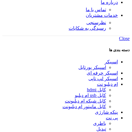
درباره ما
تماس با ما
خدمات مشتریان
نظرسنجی
رسیدگی به شکایات
Close
دسته بندی ها
اسپیکر
اسپیکر پورتابل
اسپیکر حرفه ای
اسپیکر لپ تاپی
ام دبلیو نت
کابل hdmi
کابل usb ام دبلیو
کابل شبکه ام دبلیونت
کابل مانیتور ام دبلیونت
پنکه شارژی
پی نت
باطری
تبدیل