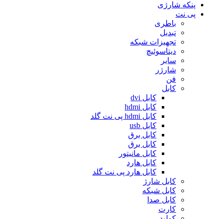
پنکه شارژی
پی نت
باطری
تبدیل
تجهیزات شبکه
دیتاسوئیچ
سایر
شارژر
فن
کابل
کابل dvi
کابل hdmi
کابل hdmi پی نت گلد
کابل usb
کابل برق
کابل برق
کابل مانیتور
کابل هارد
کابل هارد پی نت گلد
کابل شارژ
کابل شبکه
کابل صدا
کارت
کولپد