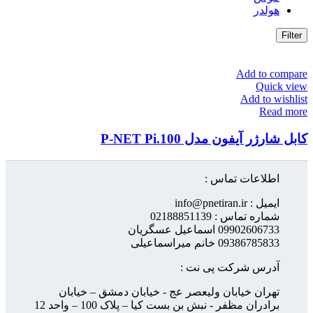
هولدر
Filter
Add to compare
Quick view
Add to wishlist
Read more
کابل شارژر آیفون مدل P-NET Pi.100
اطلاعات تماس :
ایمیل : info@pnetiran.ir
شماره تماس : 02188851139
09902606733 اسماعیل عسگریان
09386785833 خانم میراسماعیلی
آدرس شرکت پی نت :
تهران خیابان ولیعصر عج - خیابان دمشق – خیابان
برادران مظفر - نبش بن بست کیا – پلاک 100 – واحد 12