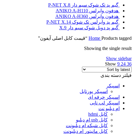
گیم پد تک شوک سیم دار P-NET X.8
هدفون وایرلس ANIKO A-H110
هدفون وایرلس ANIKO A-H360
گیم پد وایرلس تک شوک P-NET X.14
گیم پد دوبل شوک سیم دار X.9
Products tagged “قیمت کابل اصلی آیفون”
Home
Showing the single result
Show sidebar
Show
9
24
36
فیلتر دسته بندی
اسپیکر
اسپیکر پورتابل
اسپیکر حرفه ای
اسپیکر لپ تاپی
ام دبلیو نت
کابل hdmi
کابل usb ام دبلیو
کابل شبکه ام دبلیونت
کابل مانیتور ام دبلیونت