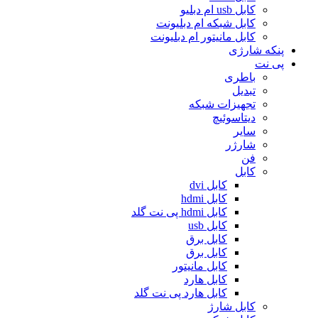
کابل usb ام دبلیو
کابل شبکه ام دبلیونت
کابل مانیتور ام دبلیونت
پنکه شارژی
پی نت
باطری
تبدیل
تجهیزات شبکه
دیتاسوئیچ
سایر
شارژر
فن
کابل
کابل dvi
کابل hdmi
کابل hdmi پی نت گلد
کابل usb
کابل برق
کابل برق
کابل مانیتور
کابل هارد
کابل هارد پی نت گلد
کابل شارژ