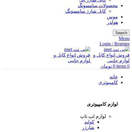
محصولات سامسونگ
کابل شارژ سامسونگ
موس
هولدر
Search
Menu
Login / Register
0
items
0
تومان
خانه
کامپیوتری
لوازم کامپیوتری
لوازم لپ تاپ
کولپد
شارژر