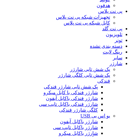
هدفون
پی نت پلاس
تجهیزات شبکه پی نت پلاس
کابل شبکه پی نت پلاس
پی نت گلد
تلویزیون
تونر
دسته بندی نشده
رینگ لایت
سایر
شارژر
پک شش تایی شارژر
پک شش تایی کلگی شارژر
فندکی
پک شش تایی شارژر فندکی
شارژر فندکی با کابل میکرو
شارژر فندکی باکابل آیفون
شارژر فندکی باکابل تایپ سی
کلگی شارژر فندکی
یو اس بی USB
شارژر باکابل آیفون
شارژر باکابل تایپ سی
شارژر باکابل میکرو