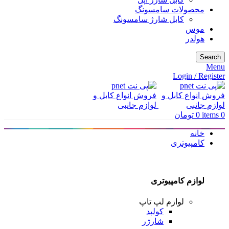
محصولات سامسونگ
کابل شارژ سامسونگ
موس
هولدر
Search
Menu
Login / Register
0
items
0
تومان
خانه
کامپیوتری
لوازم کامپیوتری
لوازم لپ تاپ
کولپد
شارژر