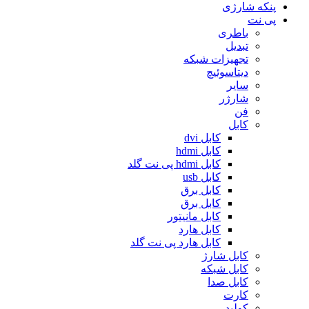
پنکه شارژی
پی نت
باطری
تبدیل
تجهیزات شبکه
دیتاسوئیچ
سایر
شارژر
فن
کابل
کابل dvi
کابل hdmi
کابل hdmi پی نت گلد
کابل usb
کابل برق
کابل برق
کابل مانیتور
کابل هارد
کابل هارد پی نت گلد
کابل شارژ
کابل شبکه
کابل صدا
کارت
کولپد