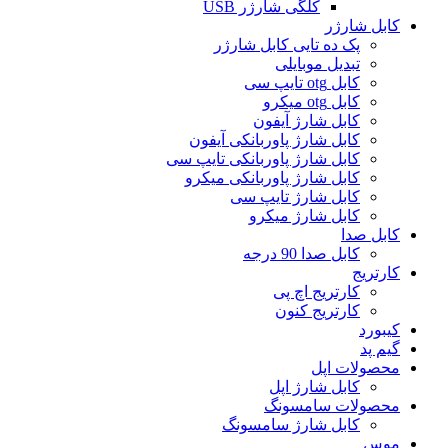
کلگی شارژر USB
کابل شارژر
پک ده تایی کابل شارژر
تبدیل موبایلی
کابل otg تایپ سی
کابل otg میکرو
کابل شارژ آیفون
کابل شارژ پاوربانکی آیفون
کابل شارژ پاوربانکی تایپ سی
کابل شارژ پاوربانکی میکرو
کابل شارژ تایپ سی
کابل شارژ میکرو
کابل صدا
کابل صدا 90 درجه
کارتریج
کارتریج اچ پی
کارتریج کنون
کیبورد
گیم پد
محصولات اپل
کابل شارژ اپل
محصولات سامسونگ
کابل شارژ سامسونگ
موس