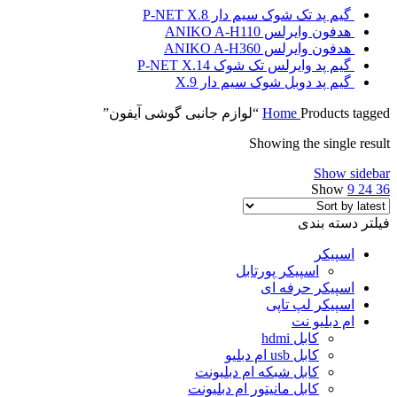
گیم پد تک شوک سیم دار P-NET X.8
هدفون وایرلس ANIKO A-H110
هدفون وایرلس ANIKO A-H360
گیم پد وایرلس تک شوک P-NET X.14
گیم پد دوبل شوک سیم دار X.9
Products tagged “لوازم جانبی گوشی آیفون”
Home
Showing the single result
Show sidebar
Show
9
24
36
فیلتر دسته بندی
اسپیکر
اسپیکر پورتابل
اسپیکر حرفه ای
اسپیکر لپ تاپی
ام دبلیو نت
کابل hdmi
کابل usb ام دبلیو
کابل شبکه ام دبلیونت
کابل مانیتور ام دبلیونت