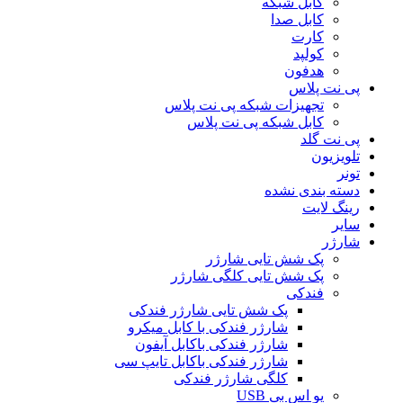
کابل شبکه
کابل صدا
کارت
کولپد
هدفون
پی نت پلاس
تجهیزات شبکه پی نت پلاس
کابل شبکه پی نت پلاس
پی نت گلد
تلویزیون
تونر
دسته بندی نشده
رینگ لایت
سایر
شارژر
پک شش تایی شارژر
پک شش تایی کلگی شارژر
فندکی
پک شش تایی شارژر فندکی
شارژر فندکی با کابل میکرو
شارژر فندکی باکابل آیفون
شارژر فندکی باکابل تایپ سی
کلگی شارژر فندکی
یو اس بی USB