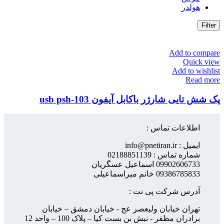
هولدر
Filter
Add to compare
Quick view
Add to wishlist
Read more
پک شش تایی شارژر باکابل آیفون 103-usb psh
اطلاعات تماس :
ایمیل : info@pnetiran.ir
شماره تماس : 02188851139
09902606733 اسماعیل عسگریان
09386785833 خانم میراسماعیلی
آدرس شرکت پی نت :
تهران خیابان ولیعصر عج - خیابان دمشق – خیابان
برادران مظفر - نبش بن بست کیا – پلاک 100 – واحد 12