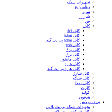
تجهیزات شبکه
دیتاسوئیچ
سایر
شارژر
فن
کابل
کابل dvi
کابل hdmi
کابل hdmi پی نت گلد
کابل usb
کابل برق
کابل برق
کابل مانیتور
کابل هارد
کابل هارد پی نت گلد
کابل شارژ
کابل شبکه
کابل صدا
کارت
کولپد
هدفون
پی نت پلاس
تجهیزات شبکه پی نت پلاس
کابل شبکه پی نت پلاس