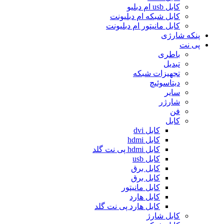
کابل usb ام دبلیو
کابل شبکه ام دبلیونت
کابل مانیتور ام دبلیونت
پنکه شارژی
پی نت
باطری
تبدیل
تجهیزات شبکه
دیتاسوئیچ
سایر
شارژر
فن
کابل
کابل dvi
کابل hdmi
کابل hdmi پی نت گلد
کابل usb
کابل برق
کابل برق
کابل مانیتور
کابل هارد
کابل هارد پی نت گلد
کابل شارژ