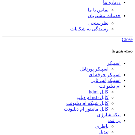
درباره ما
تماس با ما
خدمات مشتریان
نظرسنجی
رسیدگی به شکایات
Close
دسته بندی ها
اسپیکر
اسپیکر پورتابل
اسپیکر حرفه ای
اسپیکر لپ تاپی
ام دبلیو نت
کابل hdmi
کابل usb ام دبلیو
کابل شبکه ام دبلیونت
کابل مانیتور ام دبلیونت
پنکه شارژی
پی نت
باطری
تبدیل