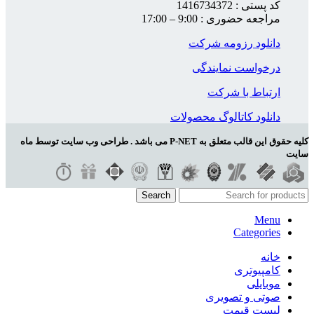
کد پستی : 1416734372
مراجعه حضوری : 9:00 – 17:00
دانلود رزومه شرکت
درخواست نمایندگی
ارتباط با شرکت
دانلود کاتالوگ محصولات
کلیه حقوق این قالب متعلق به P-NET می باشد . طراحی وب سایت توسط ماه
سایت
Search
Menu
Categories
خانه
کامپیوتری
موبایلی
صوتی و تصویری
لیست قیمت