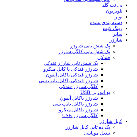
پی نت گلد
تلویزیون
تونر
دسته بندی نشده
رینگ لایت
سایر
شارژر
پک شش تایی شارژر
پک شش تایی کلگی شارژر
فندکی
پک شش تایی شارژر فندکی
شارژر فندکی با کابل میکرو
شارژر فندکی باکابل آیفون
شارژر فندکی باکابل تایپ سی
کلگی شارژر فندکی
یو اس بی USB
شارژر باکابل آیفون
شارژر باکابل تایپ سی
شارژر باکابل میکرو
کلگی شارژر USB
کابل شارژر
پک ده تایی کابل شارژر
تبدیل موبایلی