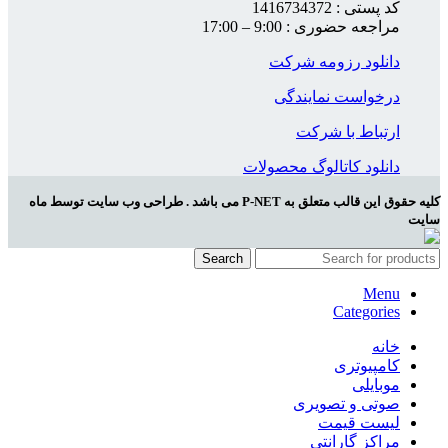
کد پستی : 1416734372
مراجعه حضوری : 9:00 – 17:00
دانلود رزومه شرکت
درخواست نمایندگی
ارتباط با شرکت
دانلود کاتالوگ محصولات
کلیه حقوق این قالب متعلق به P-NET می باشد . طراحی وب سایت توسط ماه
سایت
Search
Menu
Categories
خانه
کامپیوتری
موبایلی
صوتی و تصویری
لیست قیمت
مراکز گارانتی