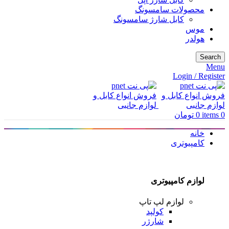
محصولات سامسونگ
کابل شارژ سامسونگ
موس
هولدر
Search
Menu
Login / Register
0
items
0
تومان
خانه
کامپیوتری
لوازم کامپیوتری
لوازم لپ تاپ
کولپد
شارژر