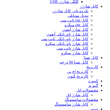
کلگی شارژر USB
کابل شارژر
پک ده تایی کابل شارژر
تبدیل موبایلی
کابل otg تایپ سی
کابل otg میکرو
کابل شارژ آیفون
کابل شارژ پاوربانکی آیفون
کابل شارژ پاوربانکی تایپ سی
کابل شارژ پاوربانکی میکرو
کابل شارژ تایپ سی
کابل شارژ میکرو
کابل صدا
کابل صدا 90 درجه
کارتریج
کارتریج اچ پی
کارتریج کنون
کیبورد
گیم پد
محصولات اپل
کابل شارژ اپل
محصولات سامسونگ
کابل شارژ سامسونگ
موس