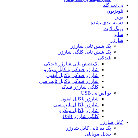
پی نت گلد
تلویزیون
تونر
دسته بندی نشده
رینگ لایت
سایر
شارژر
پک شش تایی شارژر
پک شش تایی کلگی شارژر
فندکی
پک شش تایی شارژر فندکی
شارژر فندکی با کابل میکرو
شارژر فندکی باکابل آیفون
شارژر فندکی باکابل تایپ سی
کلگی شارژر فندکی
یو اس بی USB
شارژر باکابل آیفون
شارژر باکابل تایپ سی
شارژر باکابل میکرو
کلگی شارژر USB
کابل شارژر
پک ده تایی کابل شارژر
تبدیل موبایلی