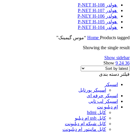
هولدر P-NET H-108
هولدر P-NET H-107
هولدر P-NEY H-106
هولدر P-NET H-105
هولدر P-NET H-104
Products tagged “موس گیمینک”
Home
Showing the single result
Show sidebar
Show
9
24
36
فیلتر دسته بندی
اسپیکر
اسپیکر پورتابل
اسپیکر حرفه ای
اسپیکر لپ تاپی
ام دبلیو نت
کابل hdmi
کابل usb ام دبلیو
کابل شبکه ام دبلیونت
کابل مانیتور ام دبلیونت