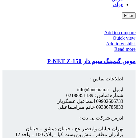
هولدر
Filter
Add to compare
Quick view
Add to wishlist
Read more
موس گیمینگ سیم دار P-NET Z-150
اطلاعات تماس :
ایمیل : info@pnetiran.ir
شماره تماس : 02188851139
09902606733 اسماعیل عسگریان
09386785833 خانم میراسماعیلی
آدرس شرکت پی نت :
تهران خیابان ولیعصر عج - خیابان دمشق – خیابان
برادران مظفر - نبش بن بست کیا – پلاک 100 – واحد 12