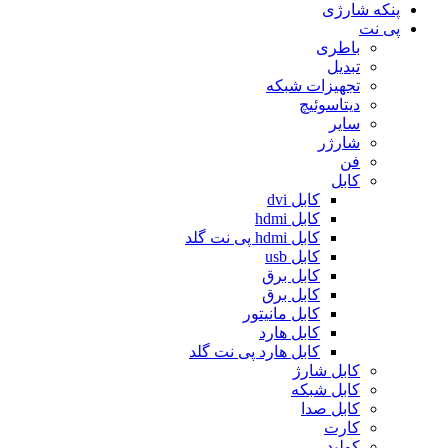
پنکه شارژی
پی نت
باطری
تبدیل
تجهیزات شبکه
دیتاسوئیچ
سایر
شارژر
فن
کابل
کابل dvi
کابل hdmi
کابل hdmi پی نت گلد
کابل usb
کابل برق
کابل برق
کابل مانیتور
کابل هارد
کابل هارد پی نت گلد
کابل شارژ
کابل شبکه
کابل صدا
کارت
کولپد