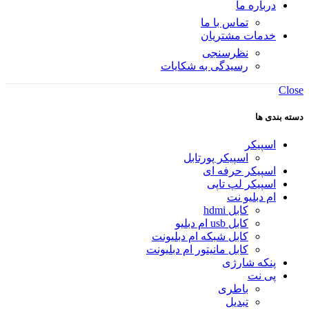
درباره ما
تماس با ما
خدمات مشتریان
نظرسنجی
رسیدگی به شکایات
Close
دسته بندی ها
اسپیکر
اسپیکر پورتابل
اسپیکر حرفه ای
اسپیکر لپ تاپی
ام دبلیو نت
کابل hdmi
کابل usb ام دبلیو
کابل شبکه ام دبلیونت
کابل مانیتور ام دبلیونت
پنکه شارژی
پی نت
باطری
تبدیل