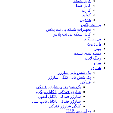
کابل شبکه
کابل صدا
کارت
کولپد
هدفون
پی نت پلاس
تجهیزات شبکه پی نت پلاس
کابل شبکه پی نت پلاس
پی نت گلد
تلویزیون
تونر
دسته بندی نشده
رینگ لایت
سایر
شارژر
پک شش تایی شارژر
پک شش تایی کلگی شارژر
فندکی
پک شش تایی شارژر فندکی
شارژر فندکی با کابل میکرو
شارژر فندکی باکابل آیفون
شارژر فندکی باکابل تایپ سی
کلگی شارژر فندکی
یو اس بی USB