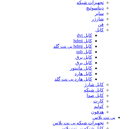
تجهیزات شبکه
دیتاسوئیچ
سایر
شارژر
فن
کابل
کابل dvi
کابل hdmi
کابل hdmi پی نت گلد
کابل usb
کابل برق
کابل برق
کابل مانیتور
کابل هارد
کابل هارد پی نت گلد
کابل شارژ
کابل شبکه
کابل صدا
کارت
کولپد
هدفون
پی نت پلاس
تجهیزات شبکه پی نت پلاس
کابل شبکه پی نت پلاس