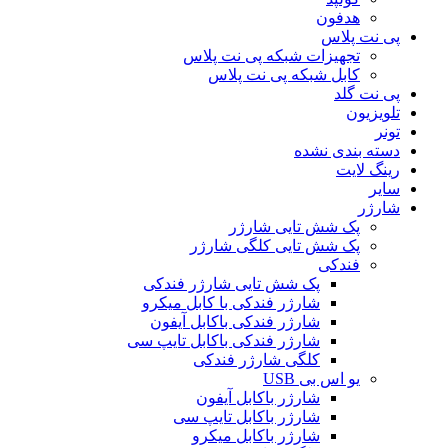
هدفون
پی نت پلاس
تجهیزات شبکه پی نت پلاس
کابل شبکه پی نت پلاس
پی نت گلد
تلویزیون
تونر
دسته بندی نشده
رینگ لایت
سایر
شارژر
پک شش تایی شارژر
پک شش تایی کلگی شارژر
فندکی
پک شش تایی شارژر فندکی
شارژر فندکی با کابل میکرو
شارژر فندکی باکابل آیفون
شارژر فندکی باکابل تایپ سی
کلگی شارژر فندکی
یو اس بی USB
شارژر باکابل آیفون
شارژر باکابل تایپ سی
شارژر باکابل میکرو