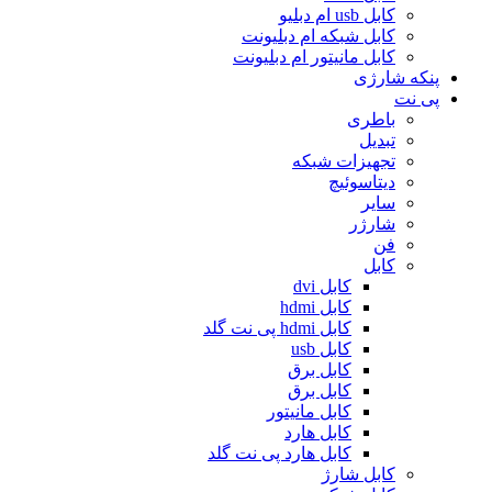
کابل usb ام دبلیو
کابل شبکه ام دبلیونت
کابل مانیتور ام دبلیونت
پنکه شارژی
پی نت
باطری
تبدیل
تجهیزات شبکه
دیتاسوئیچ
سایر
شارژر
فن
کابل
کابل dvi
کابل hdmi
کابل hdmi پی نت گلد
کابل usb
کابل برق
کابل برق
کابل مانیتور
کابل هارد
کابل هارد پی نت گلد
کابل شارژ