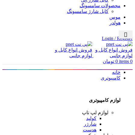
محصولات سامسونگ
کابل شارژ سامسونگ
موس
هولدر
Menu
Login / Register
0
items
0
تومان
خانه
کامپیوتری
لوازم کامپیوتری
لوازم لپ تاپ
کولپد
شارژر
هدست