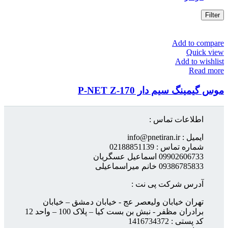
Filter
Add to compare
Quick view
Add to wishlist
Read more
موس گیمینگ سیم دار P-NET Z-170
اطلاعات تماس :
ایمیل : info@pnetiran.ir
شماره تماس : 02188851139
09902606733 اسماعیل عسگریان
09386785833 خانم میراسماعیلی
آدرس شرکت پی نت :
تهران خیابان ولیعصر عج - خیابان دمشق – خیابان
برادران مظفر - نبش بن بست کیا – پلاک 100 – واحد 12
کد پستی : 1416734372