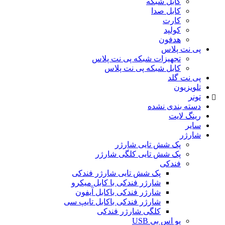
کابل شبکه
کابل صدا
کارت
کولپد
هدفون
پی نت پلاس
تجهیزات شبکه پی نت پلاس
کابل شبکه پی نت پلاس
پی نت گلد
تلویزیون
تونر
دسته بندی نشده
رینگ لایت
سایر
شارژر
پک شش تایی شارژر
پک شش تایی کلگی شارژر
فندکی
پک شش تایی شارژر فندکی
شارژر فندکی با کابل میکرو
شارژر فندکی باکابل آیفون
شارژر فندکی باکابل تایپ سی
کلگی شارژر فندکی
یو اس بی USB