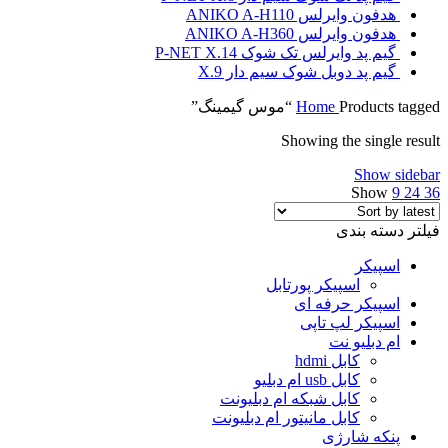
هدفون وایرلس ANIKO A-H110
هدفون وایرلس ANIKO A-H360
گیم پد وایرلس تک شوک P-NET X.14
گیم پد دوبل شوک سیم دار X.9
Products tagged “موس گیمینگ”
Home
Showing the single result
Show sidebar
Show
9
24
36
فیلتر دسته بندی
اسپیکر
اسپیکر پورتابل
اسپیکر حرفه ای
اسپیکر لپ تاپی
ام دبلیو نت
کابل hdmi
کابل usb ام دبلیو
کابل شبکه ام دبلیونت
کابل مانیتور ام دبلیونت
پنکه شارژی