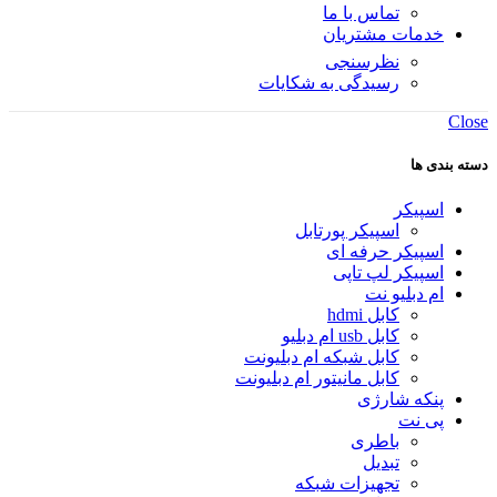
تماس با ما
خدمات مشتریان
نظرسنجی
رسیدگی به شکایات
Close
دسته بندی ها
اسپیکر
اسپیکر پورتابل
اسپیکر حرفه ای
اسپیکر لپ تاپی
ام دبلیو نت
کابل hdmi
کابل usb ام دبلیو
کابل شبکه ام دبلیونت
کابل مانیتور ام دبلیونت
پنکه شارژی
پی نت
باطری
تبدیل
تجهیزات شبکه