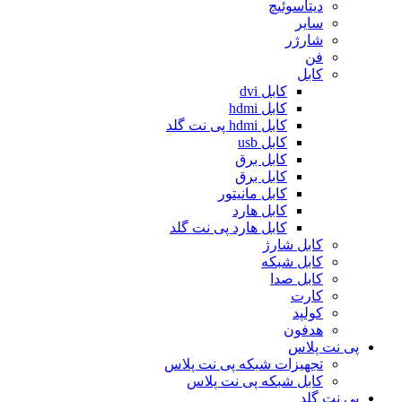
دیتاسوئیچ
سایر
شارژر
فن
کابل
کابل dvi
کابل hdmi
کابل hdmi پی نت گلد
کابل usb
کابل برق
کابل برق
کابل مانیتور
کابل هارد
کابل هارد پی نت گلد
کابل شارژ
کابل شبکه
کابل صدا
کارت
کولپد
هدفون
پی نت پلاس
تجهیزات شبکه پی نت پلاس
کابل شبکه پی نت پلاس
پی نت گلد