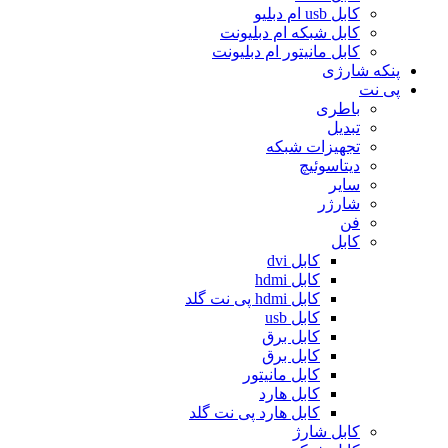
کابل usb ام دبلیو
کابل شبکه ام دبلیونت
کابل مانیتور ام دبلیونت
پنکه شارژی
پی نت
باطری
تبدیل
تجهیزات شبکه
دیتاسوئیچ
سایر
شارژر
فن
کابل
کابل dvi
کابل hdmi
کابل hdmi پی نت گلد
کابل usb
کابل برق
کابل برق
کابل مانیتور
کابل هارد
کابل هارد پی نت گلد
کابل شارژ