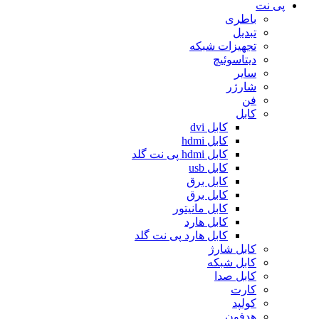
پی نت
باطری
تبدیل
تجهیزات شبکه
دیتاسوئیچ
سایر
شارژر
فن
کابل
کابل dvi
کابل hdmi
کابل hdmi پی نت گلد
کابل usb
کابل برق
کابل برق
کابل مانیتور
کابل هارد
کابل هارد پی نت گلد
کابل شارژ
کابل شبکه
کابل صدا
کارت
کولپد
هدفون