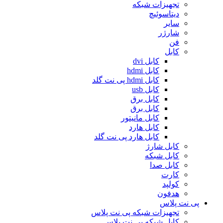
تجهیزات شبکه
دیتاسوئیچ
سایر
شارژر
فن
کابل
کابل dvi
کابل hdmi
کابل hdmi پی نت گلد
کابل usb
کابل برق
کابل برق
کابل مانیتور
کابل هارد
کابل هارد پی نت گلد
کابل شارژ
کابل شبکه
کابل صدا
کارت
کولپد
هدفون
پی نت پلاس
تجهیزات شبکه پی نت پلاس
کابل شبکه پی نت پلاس