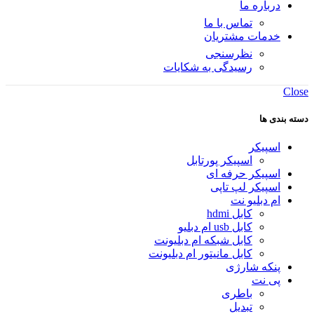
درباره ما
تماس با ما
خدمات مشتریان
نظرسنجی
رسیدگی به شکایات
Close
دسته بندی ها
اسپیکر
اسپیکر پورتابل
اسپیکر حرفه ای
اسپیکر لپ تاپی
ام دبلیو نت
کابل hdmi
کابل usb ام دبلیو
کابل شبکه ام دبلیونت
کابل مانیتور ام دبلیونت
پنکه شارژی
پی نت
باطری
تبدیل