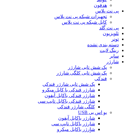
هدفون
پی نت پلاس
تجهیزات شبکه پی نت پلاس
کابل شبکه پی نت پلاس
پی نت گلد
تلویزیون
تونر
دسته بندی نشده
رینگ لایت
سایر
شارژر
پک شش تایی شارژر
پک شش تایی کلگی شارژر
فندکی
پک شش تایی شارژر فندکی
شارژر فندکی با کابل میکرو
شارژر فندکی باکابل آیفون
شارژر فندکی باکابل تایپ سی
کلگی شارژر فندکی
یو اس بی USB
شارژر باکابل آیفون
شارژر باکابل تایپ سی
شارژر باکابل میکرو