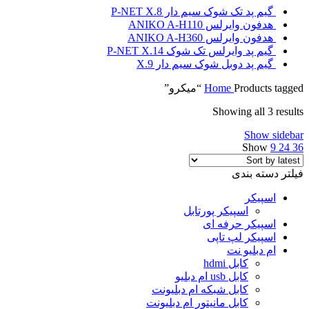
گیم پد تک شوک سیم دار P-NET X.8
هدفون وایرلس ANIKO A-H110
هدفون وایرلس ANIKO A-H360
گیم پد وایرلس تک شوک P-NET X.14
گیم پد دوبل شوک سیم دار X.9
Products tagged “میکرو”
Home
Showing all 3 results
Show sidebar
Show
9
24
36
فیلتر دسته بندی
اسپیکر
اسپیکر پورتابل
اسپیکر حرفه ای
اسپیکر لپ تاپی
ام دبلیو نت
کابل hdmi
کابل usb ام دبلیو
کابل شبکه ام دبلیونت
کابل مانیتور ام دبلیونت