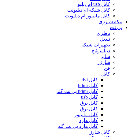
کابل usb ام دبلیو
کابل شبکه ام دبلیونت
کابل مانیتور ام دبلیونت
پنکه شارژی
پی نت
باطری
تبدیل
تجهیزات شبکه
دیتاسوئیچ
سایر
شارژر
فن
کابل
کابل dvi
کابل hdmi
کابل hdmi پی نت گلد
کابل usb
کابل برق
کابل برق
کابل مانیتور
کابل هارد
کابل هارد پی نت گلد
کابل شارژ