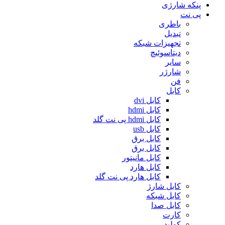
پنکه شارژی
پی نت
باطری
تبدیل
تجهیزات شبکه
دیتاسوئیچ
سایر
شارژر
فن
کابل
کابل dvi
کابل hdmi
کابل hdmi پی نت گلد
کابل usb
کابل برق
کابل برق
کابل مانیتور
کابل هارد
کابل هارد پی نت گلد
کابل شارژ
کابل شبکه
کابل صدا
کارت
کولپد