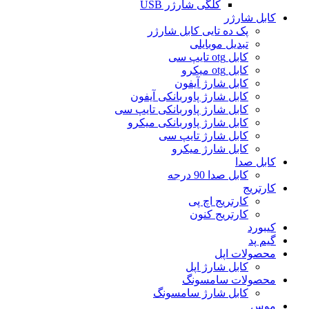
کلگی شارژر USB
کابل شارژر
پک ده تایی کابل شارژر
تبدیل موبایلی
کابل otg تایپ سی
کابل otg میکرو
کابل شارژ آیفون
کابل شارژ پاوربانکی آیفون
کابل شارژ پاوربانکی تایپ سی
کابل شارژ پاوربانکی میکرو
کابل شارژ تایپ سی
کابل شارژ میکرو
کابل صدا
کابل صدا 90 درجه
کارتریج
کارتریج اچ پی
کارتریج کنون
کیبورد
گیم پد
محصولات اپل
کابل شارژ اپل
محصولات سامسونگ
کابل شارژ سامسونگ
موس