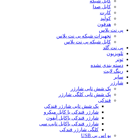
کابل شبکه
کابل صدا
کارت
کولپد
هدفون
پی نت پلاس
تجهیزات شبکه پی نت پلاس
کابل شبکه پی نت پلاس
پی نت گلد
تلویزیون
تونر
دسته بندی نشده
رینگ لایت
سایر
شارژر
پک شش تایی شارژر
پک شش تایی کلگی شارژر
فندکی
پک شش تایی شارژر فندکی
شارژر فندکی با کابل میکرو
شارژر فندکی باکابل آیفون
شارژر فندکی باکابل تایپ سی
کلگی شارژر فندکی
یو اس بی USB