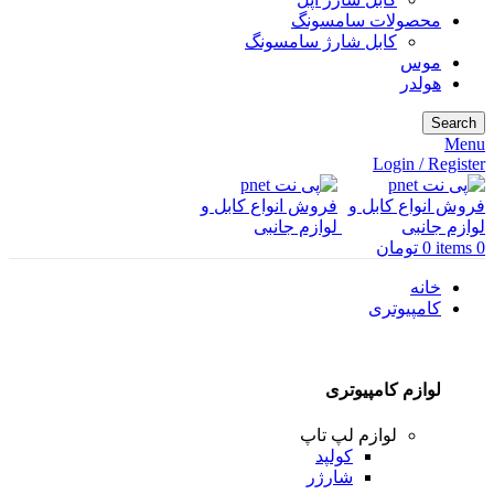
محصولات سامسونگ
کابل شارژ سامسونگ
موس
هولدر
Search
Menu
Login / Register
0
items
0
تومان
خانه
کامپیوتری
لوازم کامپیوتری
لوازم لپ تاپ
کولپد
شارژر