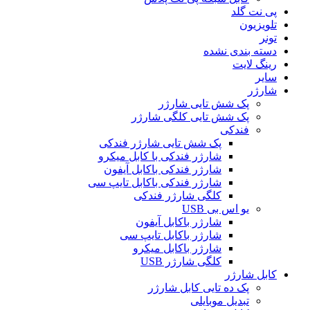
پی نت گلد
تلویزیون
تونر
دسته بندی نشده
رینگ لایت
سایر
شارژر
پک شش تایی شارژر
پک شش تایی کلگی شارژر
فندکی
پک شش تایی شارژر فندکی
شارژر فندکی با کابل میکرو
شارژر فندکی باکابل آیفون
شارژر فندکی باکابل تایپ سی
کلگی شارژر فندکی
یو اس بی USB
شارژر باکابل آیفون
شارژر باکابل تایپ سی
شارژر باکابل میکرو
کلگی شارژر USB
کابل شارژر
پک ده تایی کابل شارژر
تبدیل موبایلی