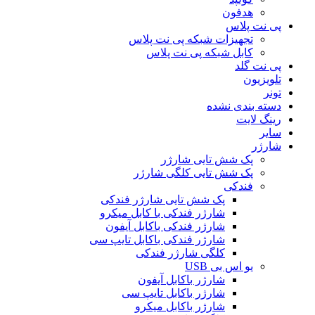
هدفون
پی نت پلاس
تجهیزات شبکه پی نت پلاس
کابل شبکه پی نت پلاس
پی نت گلد
تلویزیون
تونر
دسته بندی نشده
رینگ لایت
سایر
شارژر
پک شش تایی شارژر
پک شش تایی کلگی شارژر
فندکی
پک شش تایی شارژر فندکی
شارژر فندکی با کابل میکرو
شارژر فندکی باکابل آیفون
شارژر فندکی باکابل تایپ سی
کلگی شارژر فندکی
یو اس بی USB
شارژر باکابل آیفون
شارژر باکابل تایپ سی
شارژر باکابل میکرو