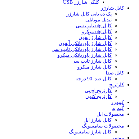
کلگی شارژر USB
کابل شارژر
پک ده تایی کابل شارژر
تبدیل موبایلی
کابل otg تایپ سی
کابل otg میکرو
کابل شارژ آیفون
کابل شارژ پاوربانکی آیفون
کابل شارژ پاوربانکی تایپ سی
کابل شارژ پاوربانکی میکرو
کابل شارژ تایپ سی
کابل شارژ میکرو
کابل صدا
کابل صدا 90 درجه
کارتریج
کارتریج اچ پی
کارتریج کنون
کیبورد
گیم پد
محصولات اپل
کابل شارژ اپل
محصولات سامسونگ
کابل شارژ سامسونگ
موس