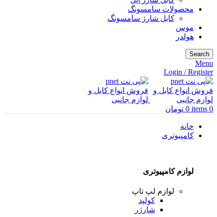
محصولات سامسونگ
کابل شارژ سامسونگ
موس
هولدر
Search
Menu
Login / Register
0
items
0
تومان
خانه
کامپیوتری
لوازم کامپیوتری
لوازم لپ تاپ
کولپد
شارژر