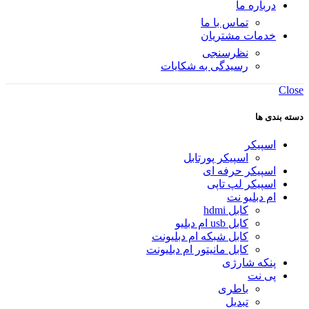
درباره ما
تماس با ما
خدمات مشتریان
نظرسنجی
رسیدگی به شکایات
Close
دسته بندی ها
اسپیکر
اسپیکر پورتابل
اسپیکر حرفه ای
اسپیکر لپ تاپی
ام دبلیو نت
کابل hdmi
کابل usb ام دبلیو
کابل شبکه ام دبلیونت
کابل مانیتور ام دبلیونت
پنکه شارژی
پی نت
باطری
تبدیل