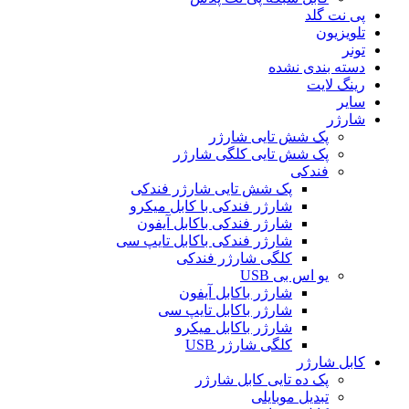
پی نت گلد
تلویزیون
تونر
دسته بندی نشده
رینگ لایت
سایر
شارژر
پک شش تایی شارژر
پک شش تایی کلگی شارژر
فندکی
پک شش تایی شارژر فندکی
شارژر فندکی با کابل میکرو
شارژر فندکی باکابل آیفون
شارژر فندکی باکابل تایپ سی
کلگی شارژر فندکی
یو اس بی USB
شارژر باکابل آیفون
شارژر باکابل تایپ سی
شارژر باکابل میکرو
کلگی شارژر USB
کابل شارژر
پک ده تایی کابل شارژر
تبدیل موبایلی