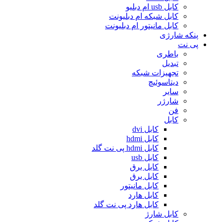
کابل usb ام دبلیو
کابل شبکه ام دبلیونت
کابل مانیتور ام دبلیونت
پنکه شارژی
پی نت
باطری
تبدیل
تجهیزات شبکه
دیتاسوئیچ
سایر
شارژر
فن
کابل
کابل dvi
کابل hdmi
کابل hdmi پی نت گلد
کابل usb
کابل برق
کابل برق
کابل مانیتور
کابل هارد
کابل هارد پی نت گلد
کابل شارژ