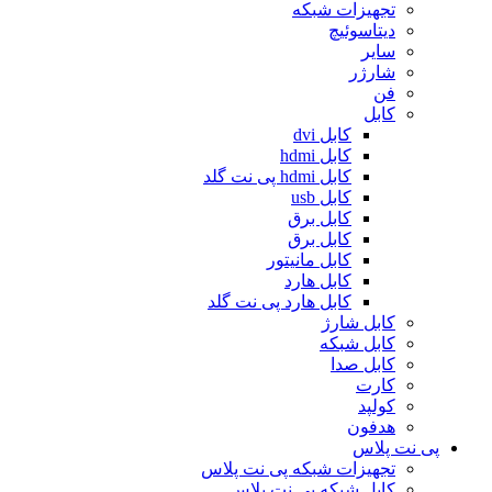
تجهیزات شبکه
دیتاسوئیچ
سایر
شارژر
فن
کابل
کابل dvi
کابل hdmi
کابل hdmi پی نت گلد
کابل usb
کابل برق
کابل برق
کابل مانیتور
کابل هارد
کابل هارد پی نت گلد
کابل شارژ
کابل شبکه
کابل صدا
کارت
کولپد
هدفون
پی نت پلاس
تجهیزات شبکه پی نت پلاس
کابل شبکه پی نت پلاس