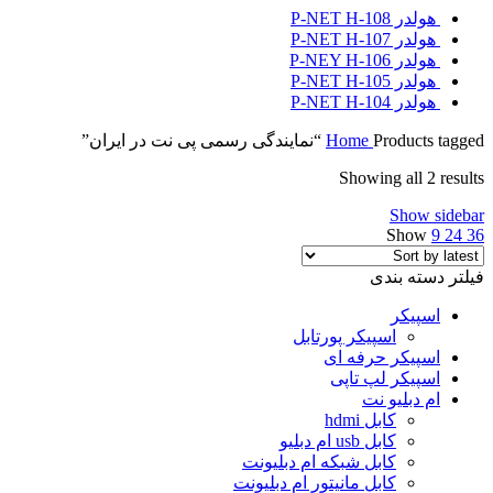
هولدر P-NET H-108
هولدر P-NET H-107
هولدر P-NEY H-106
هولدر P-NET H-105
هولدر P-NET H-104
Products tagged “نمایندگی رسمی پی نت در ایران”
Home
Showing all 2 results
Show sidebar
Show
9
24
36
فیلتر دسته بندی
اسپیکر
اسپیکر پورتابل
اسپیکر حرفه ای
اسپیکر لپ تاپی
ام دبلیو نت
کابل hdmi
کابل usb ام دبلیو
کابل شبکه ام دبلیونت
کابل مانیتور ام دبلیونت