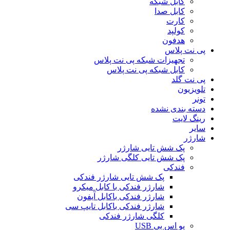
کابل شبکه
کابل صدا
کارت
کولپد
هدفون
پی نت پلاس
تجهیزات شبکه پی نت پلاس
کابل شبکه پی نت پلاس
پی نت گلد
تلویزیون
تونر
دسته بندی نشده
رینگ لایت
سایر
شارژر
پک شش تایی شارژر
پک شش تایی کلگی شارژر
فندکی
پک شش تایی شارژر فندکی
شارژر فندکی با کابل میکرو
شارژر فندکی باکابل آیفون
شارژر فندکی باکابل تایپ سی
کلگی شارژر فندکی
یو اس بی USB