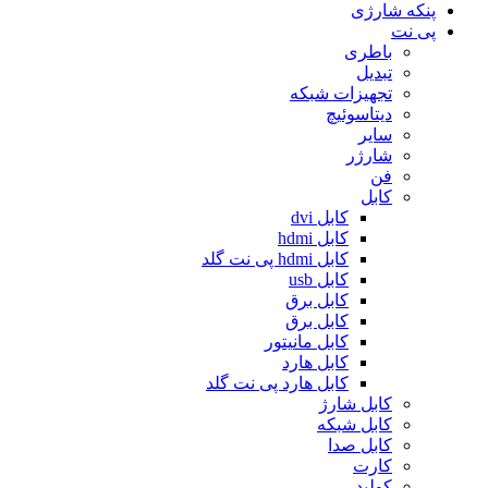
پنکه شارژی
پی نت
باطری
تبدیل
تجهیزات شبکه
دیتاسوئیچ
سایر
شارژر
فن
کابل
کابل dvi
کابل hdmi
کابل hdmi پی نت گلد
کابل usb
کابل برق
کابل برق
کابل مانیتور
کابل هارد
کابل هارد پی نت گلد
کابل شارژ
کابل شبکه
کابل صدا
کارت
کولپد