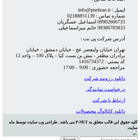
ایمیل : info@pnetiran.ir
شماره تماس : 02188851139
09902606733 اسماعیل عسگریان
09386785833 خانم میراسماعیلی
آدرس شرکت پی نت :
تهران خیابان ولیعصر عج - خیابان دمشق – خیابان
برادران مظفر - نبش بن بست کیا – پلاک 100 – واحد 12
کد پستی : 1416734372
مراجعه حضوری : 9:00 – 17:00
دانلود رزومه شرکت
درخواست نمایندگی
ارتباط با شرکت
دانلود کاتالوگ محصولات
کلیه حقوق این قالب متعلق به P-NET می باشد . طراحی وب سایت توسط ماه
سایت
Search