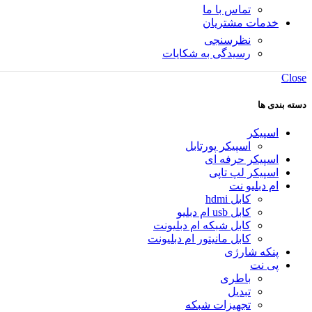
تماس با ما
خدمات مشتریان
نظرسنجی
رسیدگی به شکایات
Close
دسته بندی ها
اسپیکر
اسپیکر پورتابل
اسپیکر حرفه ای
اسپیکر لپ تاپی
ام دبلیو نت
کابل hdmi
کابل usb ام دبلیو
کابل شبکه ام دبلیونت
کابل مانیتور ام دبلیونت
پنکه شارژی
پی نت
باطری
تبدیل
تجهیزات شبکه