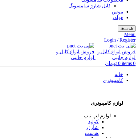
کابل شارژ سامسونگ
موس
هولدر
Search
Menu
Login / Register
0
items
0
تومان
خانه
کامپیوتری
لوازم کامپیوتری
لوازم لپ تاپ
کولپد
شارژر
هدست