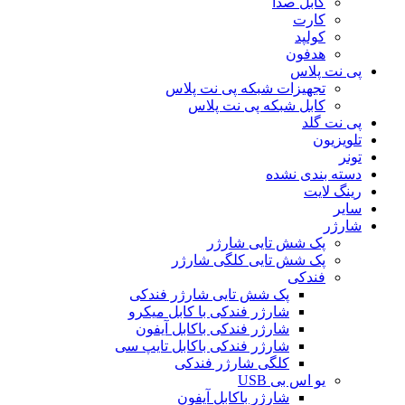
کابل صدا
کارت
کولپد
هدفون
پی نت پلاس
تجهیزات شبکه پی نت پلاس
کابل شبکه پی نت پلاس
پی نت گلد
تلویزیون
تونر
دسته بندی نشده
رینگ لایت
سایر
شارژر
پک شش تایی شارژر
پک شش تایی کلگی شارژر
فندکی
پک شش تایی شارژر فندکی
شارژر فندکی با کابل میکرو
شارژر فندکی باکابل آیفون
شارژر فندکی باکابل تایپ سی
کلگی شارژر فندکی
یو اس بی USB
شارژر باکابل آیفون