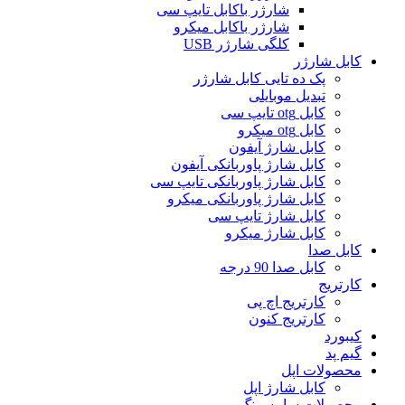
شارژر باکابل تایپ سی
شارژر باکابل میکرو
کلگی شارژر USB
کابل شارژر
پک ده تایی کابل شارژر
تبدیل موبایلی
کابل otg تایپ سی
کابل otg میکرو
کابل شارژ آیفون
کابل شارژ پاوربانکی آیفون
کابل شارژ پاوربانکی تایپ سی
کابل شارژ پاوربانکی میکرو
کابل شارژ تایپ سی
کابل شارژ میکرو
کابل صدا
کابل صدا 90 درجه
کارتریج
کارتریج اچ پی
کارتریج کنون
کیبورد
گیم پد
محصولات اپل
کابل شارژ اپل
محصولات سامسونگ