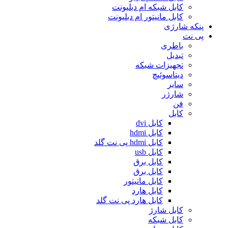
کابل شبکه ام دبلیونت
کابل مانیتور ام دبلیونت
پنکه شارژی
پی نت
باطری
تبدیل
تجهیزات شبکه
دیتاسوئیچ
سایر
شارژر
فن
کابل
کابل dvi
کابل hdmi
کابل hdmi پی نت گلد
کابل usb
کابل برق
کابل برق
کابل مانیتور
کابل هارد
کابل هارد پی نت گلد
کابل شارژ
کابل شبکه