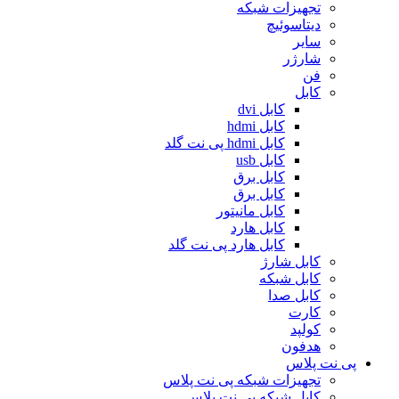
تجهیزات شبکه
دیتاسوئیچ
سایر
شارژر
فن
کابل
کابل dvi
کابل hdmi
کابل hdmi پی نت گلد
کابل usb
کابل برق
کابل برق
کابل مانیتور
کابل هارد
کابل هارد پی نت گلد
کابل شارژ
کابل شبکه
کابل صدا
کارت
کولپد
هدفون
پی نت پلاس
تجهیزات شبکه پی نت پلاس
کابل شبکه پی نت پلاس