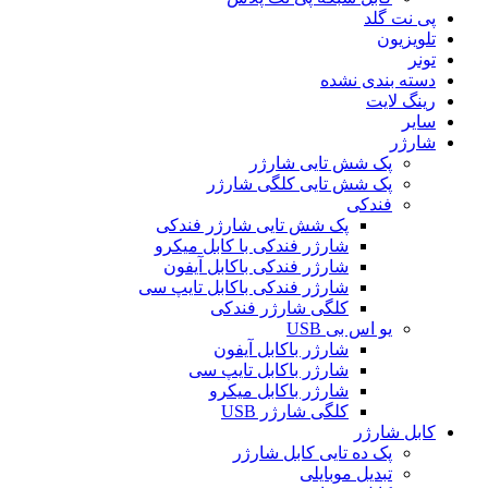
پی نت گلد
تلویزیون
تونر
دسته بندی نشده
رینگ لایت
سایر
شارژر
پک شش تایی شارژر
پک شش تایی کلگی شارژر
فندکی
پک شش تایی شارژر فندکی
شارژر فندکی با کابل میکرو
شارژر فندکی باکابل آیفون
شارژر فندکی باکابل تایپ سی
کلگی شارژر فندکی
یو اس بی USB
شارژر باکابل آیفون
شارژر باکابل تایپ سی
شارژر باکابل میکرو
کلگی شارژر USB
کابل شارژر
پک ده تایی کابل شارژر
تبدیل موبایلی