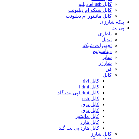
کابل usb ام دبلیو
کابل شبکه ام دبلیونت
کابل مانیتور ام دبلیونت
پنکه شارژی
پی نت
باطری
تبدیل
تجهیزات شبکه
دیتاسوئیچ
سایر
شارژر
فن
کابل
کابل dvi
کابل hdmi
کابل hdmi پی نت گلد
کابل usb
کابل برق
کابل برق
کابل مانیتور
کابل هارد
کابل هارد پی نت گلد
کابل شارژ