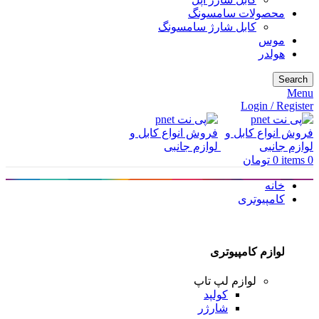
محصولات سامسونگ
کابل شارژ سامسونگ
موس
هولدر
Search
Menu
Login / Register
0
items
0
تومان
خانه
کامپیوتری
لوازم کامپیوتری
لوازم لپ تاپ
کولپد
شارژر