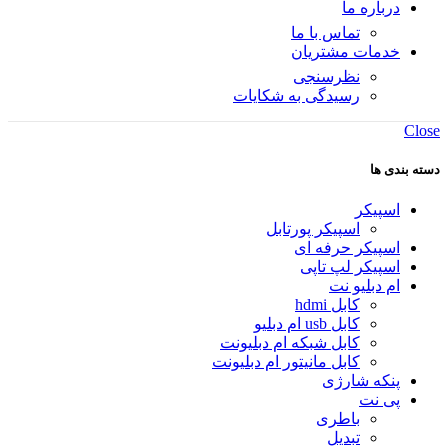
درباره ما
تماس با ما
خدمات مشتریان
نظرسنجی
رسیدگی به شکایات
Close
دسته بندی ها
اسپیکر
اسپیکر پورتابل
اسپیکر حرفه ای
اسپیکر لپ تاپی
ام دبلیو نت
کابل hdmi
کابل usb ام دبلیو
کابل شبکه ام دبلیونت
کابل مانیتور ام دبلیونت
پنکه شارژی
پی نت
باطری
تبدیل