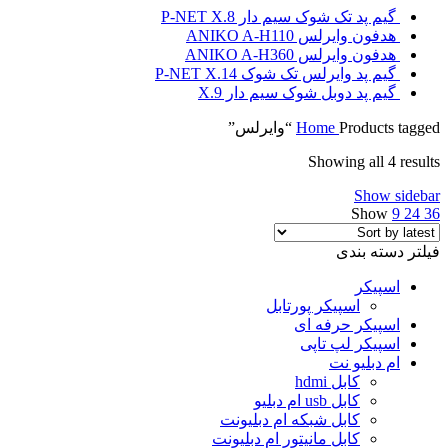
گیم پد تک شوک سیم دار P-NET X.8
هدفون وایرلس ANIKO A-H110
هدفون وایرلس ANIKO A-H360
گیم پد وایرلس تک شوک P-NET X.14
گیم پد دوبل شوک سیم دار X.9
Products tagged “وایرلس”
Home
Showing all 4 results
Show sidebar
Show
9
24
36
فیلتر دسته بندی
اسپیکر
اسپیکر پورتابل
اسپیکر حرفه ای
اسپیکر لپ تاپی
ام دبلیو نت
کابل hdmi
کابل usb ام دبلیو
کابل شبکه ام دبلیونت
کابل مانیتور ام دبلیونت