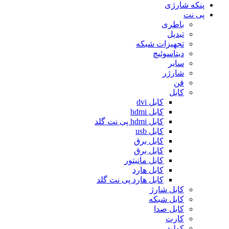
پنکه شارژی
پی نت
باطری
تبدیل
تجهیزات شبکه
دیتاسوئیچ
سایر
شارژر
فن
کابل
کابل dvi
کابل hdmi
کابل hdmi پی نت گلد
کابل usb
کابل برق
کابل برق
کابل مانیتور
کابل هارد
کابل هارد پی نت گلد
کابل شارژ
کابل شبکه
کابل صدا
کارت
کولپد