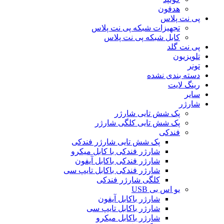
هدفون
پی نت پلاس
تجهیزات شبکه پی نت پلاس
کابل شبکه پی نت پلاس
پی نت گلد
تلویزیون
تونر
دسته بندی نشده
رینگ لایت
سایر
شارژر
پک شش تایی شارژر
پک شش تایی کلگی شارژر
فندکی
پک شش تایی شارژر فندکی
شارژر فندکی با کابل میکرو
شارژر فندکی باکابل آیفون
شارژر فندکی باکابل تایپ سی
کلگی شارژر فندکی
یو اس بی USB
شارژر باکابل آیفون
شارژر باکابل تایپ سی
شارژر باکابل میکرو