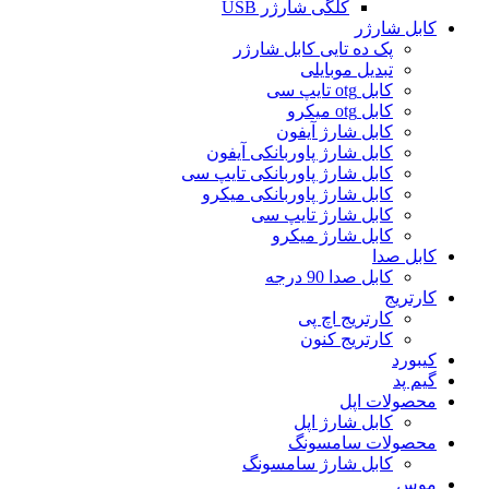
کلگی شارژر USB
کابل شارژر
پک ده تایی کابل شارژر
تبدیل موبایلی
کابل otg تایپ سی
کابل otg میکرو
کابل شارژ آیفون
کابل شارژ پاوربانکی آیفون
کابل شارژ پاوربانکی تایپ سی
کابل شارژ پاوربانکی میکرو
کابل شارژ تایپ سی
کابل شارژ میکرو
کابل صدا
کابل صدا 90 درجه
کارتریج
کارتریج اچ پی
کارتریج کنون
کیبورد
گیم پد
محصولات اپل
کابل شارژ اپل
محصولات سامسونگ
کابل شارژ سامسونگ
موس