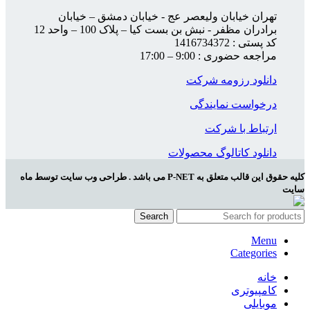
تهران خیابان ولیعصر عج - خیابان دمشق – خیابان
برادران مظفر - نبش بن بست کیا – پلاک 100 – واحد 12
کد پستی : 1416734372
مراجعه حضوری : 9:00 – 17:00
دانلود رزومه شرکت
درخواست نمایندگی
ارتباط با شرکت
دانلود کاتالوگ محصولات
کلیه حقوق این قالب متعلق به P-NET می باشد . طراحی وب سایت توسط ماه
سایت
Search
Menu
Categories
خانه
کامپیوتری
موبایلی