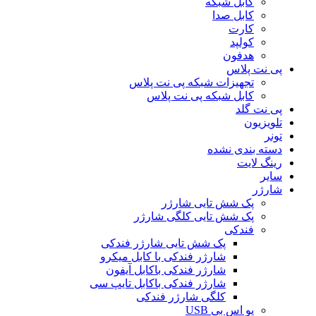
کابل شبکه
کابل صدا
کارت
کولپد
هدفون
پی نت پلاس
تجهیزات شبکه پی نت پلاس
کابل شبکه پی نت پلاس
پی نت گلد
تلویزیون
تونر
دسته بندی نشده
رینگ لایت
سایر
شارژر
پک شش تایی شارژر
پک شش تایی کلگی شارژر
فندکی
پک شش تایی شارژر فندکی
شارژر فندکی با کابل میکرو
شارژر فندکی باکابل آیفون
شارژر فندکی باکابل تایپ سی
کلگی شارژر فندکی
یو اس بی USB