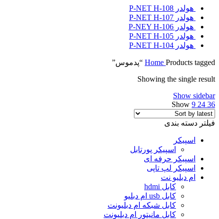
هولدر P-NET H-108
هولدر P-NET H-107
هولدر P-NEY H-106
هولدر P-NET H-105
هولدر P-NET H-104
Products tagged “پدموس”
Home
Showing the single result
Show sidebar
Show
9
24
36
فیلتر دسته بندی
اسپیکر
اسپیکر پورتابل
اسپیکر حرفه ای
اسپیکر لپ تاپی
ام دبلیو نت
کابل hdmi
کابل usb ام دبلیو
کابل شبکه ام دبلیونت
کابل مانیتور ام دبلیونت