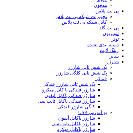
هدفون
پی نت پلاس
تجهیزات شبکه پی نت پلاس
کابل شبکه پی نت پلاس
پی نت گلد
تلویزیون
تونر
دسته بندی نشده
رینگ لایت
سایر
شارژر
پک شش تایی شارژر
پک شش تایی کلگی شارژر
فندکی
پک شش تایی شارژر فندکی
شارژر فندکی با کابل میکرو
شارژر فندکی باکابل آیفون
شارژر فندکی باکابل تایپ سی
کلگی شارژر فندکی
یو اس بی USB
شارژر باکابل آیفون
شارژر باکابل تایپ سی
شارژر باکابل میکرو