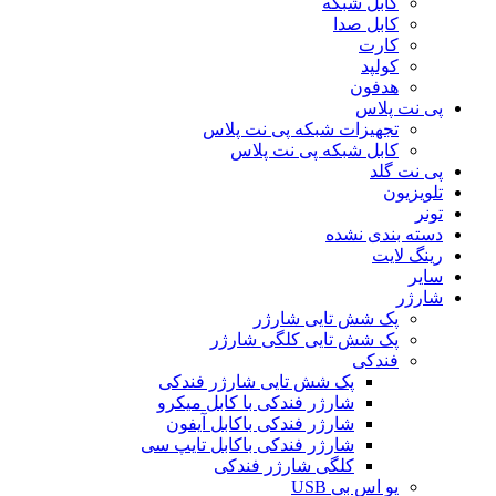
کابل شبکه
کابل صدا
کارت
کولپد
هدفون
پی نت پلاس
تجهیزات شبکه پی نت پلاس
کابل شبکه پی نت پلاس
پی نت گلد
تلویزیون
تونر
دسته بندی نشده
رینگ لایت
سایر
شارژر
پک شش تایی شارژر
پک شش تایی کلگی شارژر
فندکی
پک شش تایی شارژر فندکی
شارژر فندکی با کابل میکرو
شارژر فندکی باکابل آیفون
شارژر فندکی باکابل تایپ سی
کلگی شارژر فندکی
یو اس بی USB