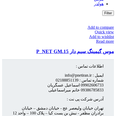
هولدر
Filter
Add to compare
Quick view
Add to wishlist
Read more
موس گیمینگ سیم دار P_NET GM.15
اطلاعات تماس :
ایمیل : info@pnetiran.ir
شماره تماس : 02188851139
09902606733 اسماعیل عسگریان
09386785833 خانم میراسماعیلی
آدرس شرکت پی نت :
تهران خیابان ولیعصر عج - خیابان دمشق – خیابان
برادران مظفر - نبش بن بست کیا – پلاک 100 – واحد 12