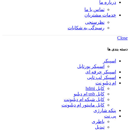
درباره ما
تماس با ما
خدمات مشتریان
نظرسنجی
رسیدگی به شکایات
Close
دسته بندی ها
اسپیکر
اسپیکر پورتابل
اسپیکر حرفه ای
اسپیکر لپ تاپی
ام دبلیو نت
کابل hdmi
کابل usb ام دبلیو
کابل شبکه ام دبلیونت
کابل مانیتور ام دبلیونت
پنکه شارژی
پی نت
باطری
تبدیل