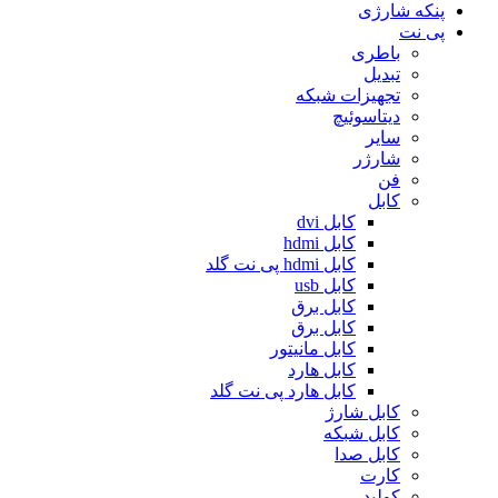
پنکه شارژی
پی نت
باطری
تبدیل
تجهیزات شبکه
دیتاسوئیچ
سایر
شارژر
فن
کابل
کابل dvi
کابل hdmi
کابل hdmi پی نت گلد
کابل usb
کابل برق
کابل برق
کابل مانیتور
کابل هارد
کابل هارد پی نت گلد
کابل شارژ
کابل شبکه
کابل صدا
کارت
کولپد