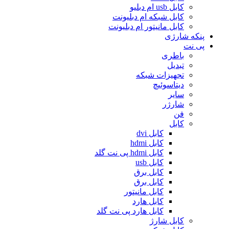
کابل usb ام دبلیو
کابل شبکه ام دبلیونت
کابل مانیتور ام دبلیونت
پنکه شارژی
پی نت
باطری
تبدیل
تجهیزات شبکه
دیتاسوئیچ
سایر
شارژر
فن
کابل
کابل dvi
کابل hdmi
کابل hdmi پی نت گلد
کابل usb
کابل برق
کابل برق
کابل مانیتور
کابل هارد
کابل هارد پی نت گلد
کابل شارژ