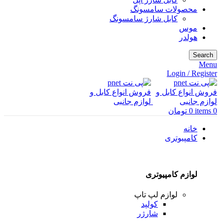
محصولات سامسونگ
کابل شارژ سامسونگ
موس
هولدر
Search
Menu
Login / Register
0
items
0
تومان
خانه
کامپیوتری
لوازم کامپیوتری
لوازم لپ تاپ
کولپد
شارژر