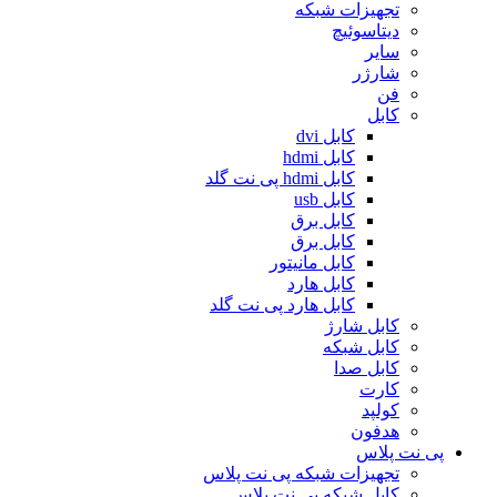
تجهیزات شبکه
دیتاسوئیچ
سایر
شارژر
فن
کابل
کابل dvi
کابل hdmi
کابل hdmi پی نت گلد
کابل usb
کابل برق
کابل برق
کابل مانیتور
کابل هارد
کابل هارد پی نت گلد
کابل شارژ
کابل شبکه
کابل صدا
کارت
کولپد
هدفون
پی نت پلاس
تجهیزات شبکه پی نت پلاس
کابل شبکه پی نت پلاس