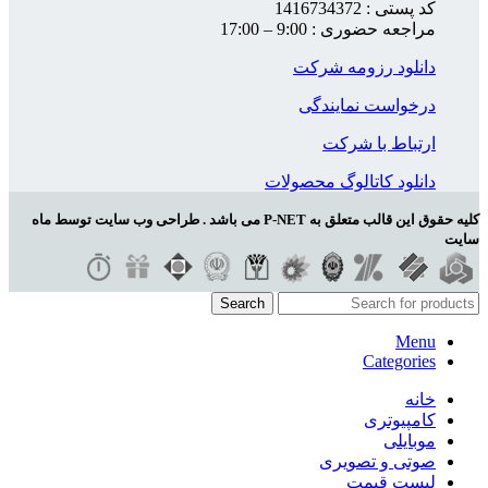
کد پستی : 1416734372
مراجعه حضوری : 9:00 – 17:00
دانلود رزومه شرکت
درخواست نمایندگی
ارتباط با شرکت
دانلود کاتالوگ محصولات
کلیه حقوق این قالب متعلق به P-NET می باشد . طراحی وب سایت توسط ماه
سایت
Search
Menu
Categories
خانه
کامپیوتری
موبایلی
صوتی و تصویری
لیست قیمت