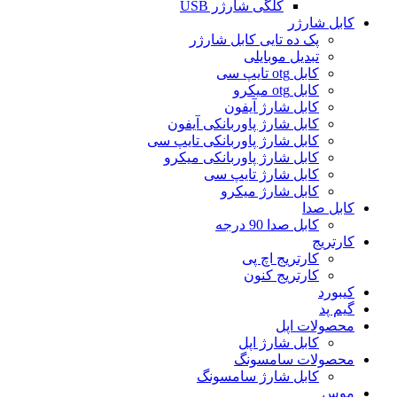
کلگی شارژر USB
کابل شارژر
پک ده تایی کابل شارژر
تبدیل موبایلی
کابل otg تایپ سی
کابل otg میکرو
کابل شارژ آیفون
کابل شارژ پاوربانکی آیفون
کابل شارژ پاوربانکی تایپ سی
کابل شارژ پاوربانکی میکرو
کابل شارژ تایپ سی
کابل شارژ میکرو
کابل صدا
کابل صدا 90 درجه
کارتریج
کارتریج اچ پی
کارتریج کنون
کیبورد
گیم پد
محصولات اپل
کابل شارژ اپل
محصولات سامسونگ
کابل شارژ سامسونگ
موس