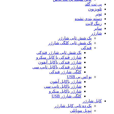
پی نت گلد
تلویزیون
تونر
دسته بندی نشده
رینگ لایت
سایر
شارژر
پک شش تایی شارژر
پک شش تایی کلگی شارژر
فندکی
پک شش تایی شارژر فندکی
شارژر فندکی با کابل میکرو
شارژر فندکی باکابل آیفون
شارژر فندکی باکابل تایپ سی
کلگی شارژر فندکی
یو اس بی USB
شارژر باکابل آیفون
شارژر باکابل تایپ سی
شارژر باکابل میکرو
کلگی شارژر USB
کابل شارژر
پک ده تایی کابل شارژر
تبدیل موبایلی