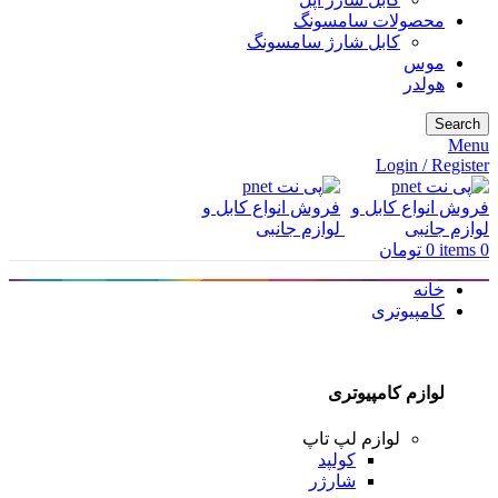
محصولات سامسونگ
کابل شارژ سامسونگ
موس
هولدر
Search
Menu
Login / Register
0
items
0
تومان
خانه
کامپیوتری
لوازم کامپیوتری
لوازم لپ تاپ
کولپد
شارژر