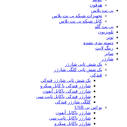
هدفون
پی نت پلاس
تجهیزات شبکه پی نت پلاس
کابل شبکه پی نت پلاس
پی نت گلد
تلویزیون
تونر
دسته بندی نشده
رینگ لایت
سایر
شارژر
پک شش تایی شارژر
پک شش تایی کلگی شارژر
فندکی
پک شش تایی شارژر فندکی
شارژر فندکی با کابل میکرو
شارژر فندکی باکابل آیفون
شارژر فندکی باکابل تایپ سی
کلگی شارژر فندکی
یو اس بی USB
شارژر باکابل آیفون
شارژر باکابل تایپ سی
شارژر باکابل میکرو