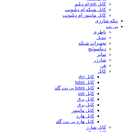
کابل usb ام دبلیو
کابل شبکه ام دبلیونت
کابل مانیتور ام دبلیونت
پنکه شارژی
پی نت
باطری
تبدیل
تجهیزات شبکه
دیتاسوئیچ
سایر
شارژر
فن
کابل
کابل dvi
کابل hdmi
کابل hdmi پی نت گلد
کابل usb
کابل برق
کابل برق
کابل مانیتور
کابل هارد
کابل هارد پی نت گلد
کابل شارژ