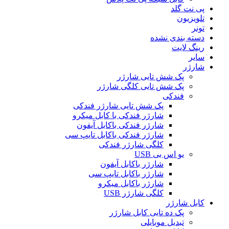
پی نت گلد
تلویزیون
تونر
دسته بندی نشده
رینگ لایت
سایر
شارژر
پک شش تایی شارژر
پک شش تایی کلگی شارژر
فندکی
پک شش تایی شارژر فندکی
شارژر فندکی با کابل میکرو
شارژر فندکی باکابل آیفون
شارژر فندکی باکابل تایپ سی
کلگی شارژر فندکی
یو اس بی USB
شارژر باکابل آیفون
شارژر باکابل تایپ سی
شارژر باکابل میکرو
کلگی شارژر USB
کابل شارژر
پک ده تایی کابل شارژر
تبدیل موبایلی