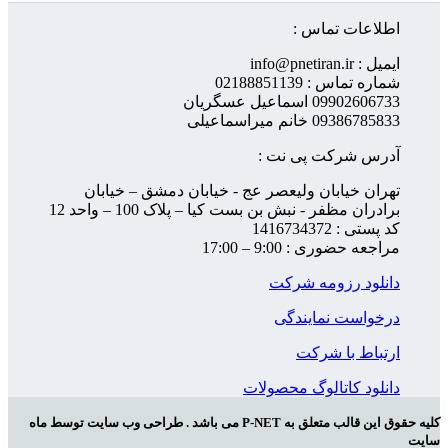
اطلاعات تماس :
ایمیل : info@pnetiran.ir
شماره تماس : 02188851139
09902606733 اسماعیل عسگریان
09386785833 خانم میراسماعیلی
آدرس شرکت پی نت :
تهران خیابان ولیعصر عج - خیابان دمشق – خیابان
برادران مظفر - نبش بن بست کیا – پلاک 100 – واحد 12
کد پستی : 1416734372
مراجعه حضوری : 9:00 – 17:00
دانلود رزومه شرکت
درخواست نمایندگی
ارتباط با شرکت
دانلود کاتالوگ محصولات
کلیه حقوق این قالب متعلق به P-NET می باشد . طراحی وب سایت توسط ماه
سایت