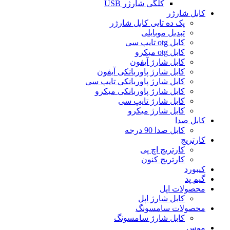
کلگی شارژر USB
کابل شارژر
پک ده تایی کابل شارژر
تبدیل موبایلی
کابل otg تایپ سی
کابل otg میکرو
کابل شارژ آیفون
کابل شارژ پاوربانکی آیفون
کابل شارژ پاوربانکی تایپ سی
کابل شارژ پاوربانکی میکرو
کابل شارژ تایپ سی
کابل شارژ میکرو
کابل صدا
کابل صدا 90 درجه
کارتریج
کارتریج اچ پی
کارتریج کنون
کیبورد
گیم پد
محصولات اپل
کابل شارژ اپل
محصولات سامسونگ
کابل شارژ سامسونگ
موس