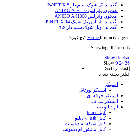
گیم پد تک شوک سیم دار P-NET X.8
هدفون وایرلس ANIKO A-H110
هدفون وایرلس ANIKO A-H360
گیم پد وایرلس تک شوک P-NET X.14
گیم پد دوبل شوک سیم دار X.9
Products tagged “پچ کورد”
Home
Showing all 5 results
Show sidebar
Show
9
24
36
فیلتر دسته بندی
اسپیکر
اسپیکر پورتابل
اسپیکر حرفه ای
اسپیکر لپ تاپی
ام دبلیو نت
کابل hdmi
کابل usb ام دبلیو
کابل شبکه ام دبلیونت
کابل مانیتور ام دبلیونت