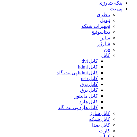
پنکه شارژی
پی نت
باطری
تبدیل
تجهیزات شبکه
دیتاسوئیچ
سایر
شارژر
فن
کابل
کابل dvi
کابل hdmi
کابل hdmi پی نت گلد
کابل usb
کابل برق
کابل برق
کابل مانیتور
کابل هارد
کابل هارد پی نت گلد
کابل شارژ
کابل شبکه
کابل صدا
کارت
کولپد