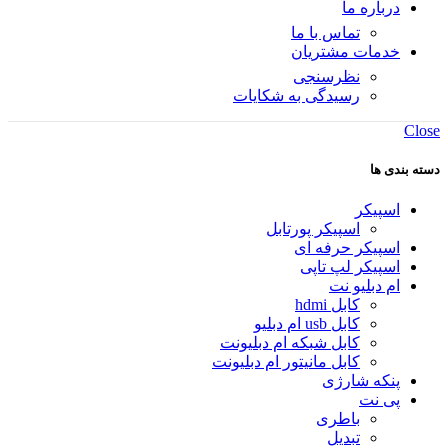
درباره ما
تماس با ما
خدمات مشتریان
نظرسنجی
رسیدگی به شکایات
Close
دسته بندی ها
اسپیکر
اسپیکر پورتابل
اسپیکر حرفه ای
اسپیکر لپ تاپی
ام دبلیو نت
کابل hdmi
کابل usb ام دبلیو
کابل شبکه ام دبلیونت
کابل مانیتور ام دبلیونت
پنکه شارژی
پی نت
باطری
تبدیل