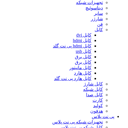
تجهیزات شبکه
دیتاسوئیچ
سایر
شارژر
فن
کابل
کابل dvi
کابل hdmi
کابل hdmi پی نت گلد
کابل usb
کابل برق
کابل برق
کابل مانیتور
کابل هارد
کابل هارد پی نت گلد
کابل شارژ
کابل شبکه
کابل صدا
کارت
کولپد
هدفون
پی نت پلاس
تجهیزات شبکه پی نت پلاس
کابل شبکه پی نت پلاس