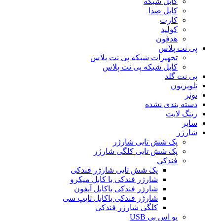
کابل شبکه
کابل صدا
کارت
کولپد
هدفون
پی نت پلاس
تجهیزات شبکه پی نت پلاس
کابل شبکه پی نت پلاس
پی نت گلد
تلویزیون
تونر
دسته بندی نشده
رینگ لایت
سایر
شارژر
پک شش تایی شارژر
پک شش تایی کلگی شارژر
فندکی
پک شش تایی شارژر فندکی
شارژر فندکی با کابل میکرو
شارژر فندکی باکابل آیفون
شارژر فندکی باکابل تایپ سی
کلگی شارژر فندکی
یو اس بی USB