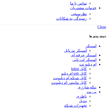
تماس با ما
خدمات مشتریان
نظرسنجی
رسیدگی به شکایات
Close
دسته بندی ها
اسپیکر
اسپیکر پورتابل
اسپیکر حرفه ای
اسپیکر لپ تاپی
ام دبلیو نت
کابل hdmi
کابل usb ام دبلیو
کابل شبکه ام دبلیونت
کابل مانیتور ام دبلیونت
پنکه شارژی
پی نت
باطری
تبدیل
تجهیزات شبکه