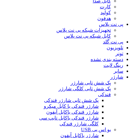
کابل صدا
کارت
کولپد
هدفون
پی نت پلاس
تجهیزات شبکه پی نت پلاس
کابل شبکه پی نت پلاس
پی نت گلد
تلویزیون
تونر
دسته بندی نشده
رینگ لایت
سایر
شارژر
پک شش تایی شارژر
پک شش تایی کلگی شارژر
فندکی
پک شش تایی شارژر فندکی
شارژر فندکی با کابل میکرو
شارژر فندکی باکابل آیفون
شارژر فندکی باکابل تایپ سی
کلگی شارژر فندکی
یو اس بی USB
شارژر باکابل آیفون