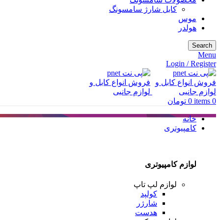
کابل شارژ سامسونگ
موس
هولدر
Search
Menu
Login / Register
0
items
0
تومان
خانه
کامپیوتری
لوازم کامپیوتری
لوازم لپ تاپ
کولپد
شارژر
هدست