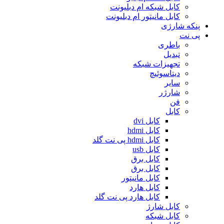
کابل شبکه ام دبلیونت
کابل مانیتور ام دبلیونت
پنکه شارژی
پی نت
باطری
تبدیل
تجهیزات شبکه
دیتاسوئیچ
سایر
شارژر
فن
کابل
کابل dvi
کابل hdmi
کابل hdmi پی نت گلد
کابل usb
کابل برق
کابل برق
کابل مانیتور
کابل هارد
کابل هارد پی نت گلد
کابل شارژ
کابل شبکه