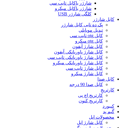
شارژر باکابل تایپ سی
شارژر باکابل میکرو
کلگی شارژر USB
کابل شارژر
پک ده تایی کابل شارژر
تبدیل موبایلی
کابل otg تایپ سی
کابل otg میکرو
کابل شارژ آیفون
کابل شارژ پاوربانکی آیفون
کابل شارژ پاوربانکی تایپ سی
کابل شارژ پاوربانکی میکرو
کابل شارژ تایپ سی
کابل شارژ میکرو
کابل صدا
کابل صدا 90 درجه
کارتریج
کارتریج اچ پی
کارتریج کنون
کیبورد
گیم پد
محصولات اپل
کابل شارژ اپل
محصولات سامسونگ